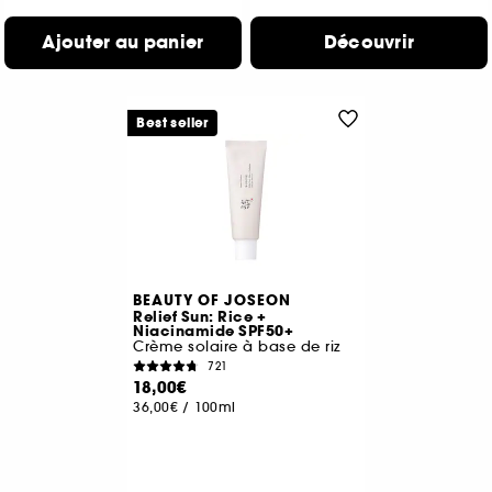
Ajouter au panier
Découvrir
Best seller
BEAUTY OF JOSEON
Relief Sun: Rice +
Niacinamide SPF50+
Crème solaire à base de riz
721
18,00€
36,00€
/
100ml