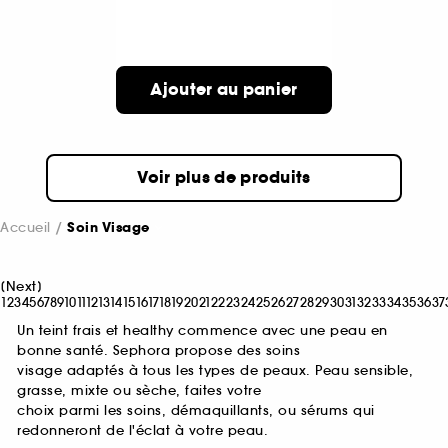
Ajouter au panier
Voir plus de produits
Accueil
Soin Visage
[
Next
]
1
2
3
4
5
6
7
8
9
10
11
12
13
14
15
16
17
18
19
20
21
22
23
24
25
26
27
28
29
30
31
32
33
34
35
36
37
Un teint frais et healthy commence avec une peau en
bonne santé. Sephora propose des soins
visage adaptés à tous les types de peaux. Peau sensible,
grasse, mixte ou sèche, faites votre
choix parmi les soins, démaquillants, ou sérums qui
redonneront de l'éclat à votre peau.