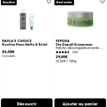
Routine
Best seller
PAULA'S CHOICE
YEPODA
Routine Peau Nette & Éclat
The Depuff Eyespresso
Patchs décongestionnants à la caféine et au thé vert
85,00€
1328
2 produits
29,00€
32,22€
/
100g
Découvrir
Ajouter au panier