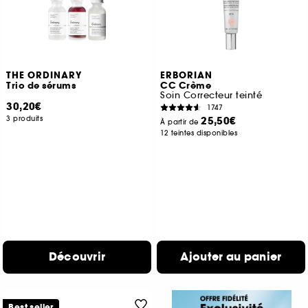
THE ORDINARY
ERBORIAN
Trio de sérums
CC Crème
Soin Correcteur teinté
30,20€
1747
3 produits
25,50€
À partir de
12 teintes disponibles
Découvrir
Ajouter au panier
Best seller