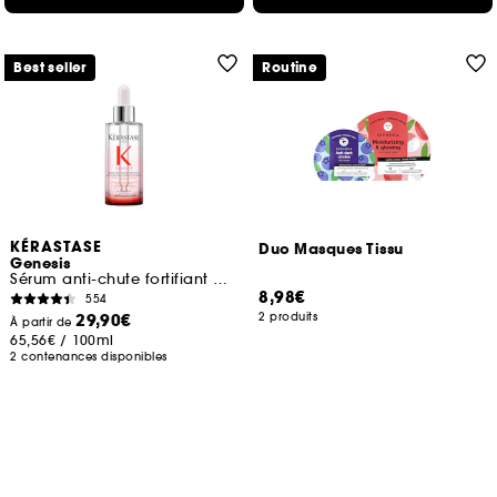
Best seller
Routine
KÉRASTASE
Duo Masques Tissu
Genesis
Sérum anti-chute fortifiant pour cheveux affinés et fragiles
8,98€
554
29,90€
2 produits
À partir de
65,56€
/
100ml
2 contenances disponibles