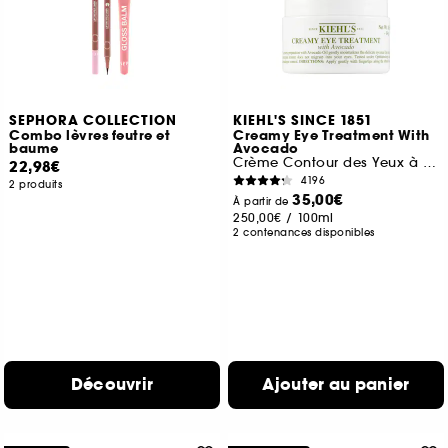
SEPHORA COLLECTION
KIEHL'S SINCE 1851
Combo lèvres feutre et
Creamy Eye Treatment With
baume
Avocado
Crème Contour des Yeux à l’Avocat
22,98€
4196
2 produits
35,00€
À partir de
250,00€
/
100ml
2 contenances disponibles
Découvrir
Ajouter au panier