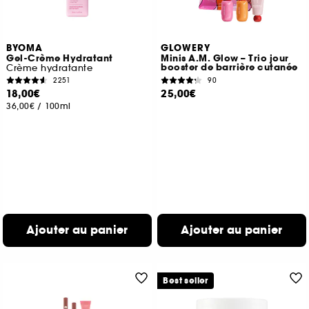
BYOMA
GLOWERY
Gel-Crème Hydratant
Minis A.M. Glow – Trio jour
booster de barrière cutanée
Crème hydratante
2251
90
18,00€
25,00€
36,00€
/
100ml
Ajouter au panier
Ajouter au panier
Best seller