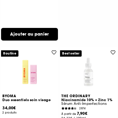
Ajouter au panier
Routine
Best seller
BYOMA
THE ORDINARY
Duo essentiels soin visage
Niacinamide 10% + Zinc 1%
Sérum Anti-Imperfections
34,00€
2874
2 produits
7,90€
À partir de