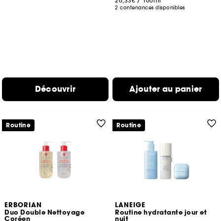
26,33€
/
100ml
2 contenances disponibles
Découvrir
Ajouter au panier
Routine
Routine
ERBORIAN
LANEIGE
Duo Double Nettoyage
Routine hydratante jour et
Coréen
nuit