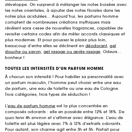
développe. On surprend à mélanger les notes boisées avec
les notes orientales, à ajouter des notes florales dans les
notes plus acidulées... Aujourd’hui, les parfums homme
comptent de nombreuses créations mythiques mais
révèlent sans cesse de nouvelles fragrances, capables de
revisiter certains codes afin de mêler accords classiques et
plus modernes. Et pour pousser le plaisir plus loin,
beaucoup d’entre elles se déclinent en
déodorant
,
gel
douche ou savon
,
gel rasage ou après-rasage
. Odeurs...
bonheur !
TOUTES LES INTENSITÉS D’UN PARFUM HOMME
À chacun son intensité ! Pour habiller sa personnalité avec
un parfum masculin, l’homme peut choisir entre une eau
de parfum, une eau de toilette ou une eau de Cologne.
Trois catégories, trois types de séduction !
L’
eau de parfum homme
est la plus concentrée en
composés odorants : elle en possède entre 12% et 18%. De
quoi tenir 4h environ et s’affirmer avec élégance. L’eau de
toilette est plus légère avec 7% à 12% d’extraits odorants.
Pour autant, son charme agit entre 3h et 5h. Parfait pour