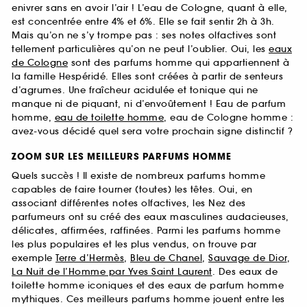
enivrer sans en avoir l’air ! L’eau de Cologne, quant à elle,
est concentrée entre 4% et 6%. Elle se fait sentir 2h à 3h.
Mais qu’on ne s’y trompe pas : ses notes olfactives sont
tellement particulières qu’on ne peut l’oublier. Oui, les
eaux
de Cologne
sont des parfums homme qui appartiennent à
la famille Hespéridé. Elles sont créées à partir de senteurs
d’agrumes. Une fraîcheur acidulée et tonique qui ne
manque ni de piquant, ni d’envoûtement ! Eau de parfum
homme,
eau de toilette homme
, eau de Cologne homme :
avez-vous décidé quel sera votre prochain signe distinctif ?
ZOOM SUR LES MEILLEURS PARFUMS HOMME
Quels succès ! Il existe de nombreux parfums homme
capables de faire tourner (toutes) les têtes. Oui, en
associant différentes notes olfactives, les Nez des
parfumeurs ont su créé des eaux masculines audacieuses,
délicates, affirmées, raffinées. Parmi les parfums homme
les plus populaires et les plus vendus, on trouve par
exemple
Terre d’Hermès
,
Bleu de Chanel
,
Sauvage de Dior
,
La Nuit de l’Homme par Yves Saint Laurent
. Des eaux de
toilette homme iconiques et des eaux de parfum homme
mythiques. Ces meilleurs parfums homme jouent entre les