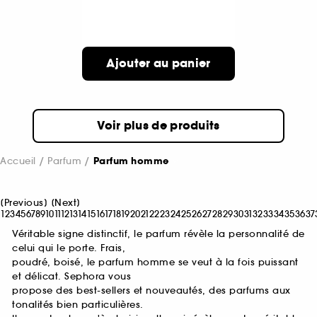
Ajouter au panier
Voir plus de produits
Accueil
Parfum
Parfum homme
[
Previous
]
[
Next
]
1
2
3
4
5
6
7
8
9
10
11
12
13
14
15
16
17
18
19
20
21
22
23
24
25
26
27
28
29
30
31
32
33
34
35
36
37
Véritable signe distinctif, le parfum révèle la personnalité de
celui qui le porte. Frais,
poudré, boisé, le parfum homme se veut à la fois puissant
et délicat. Sephora vous
propose des best-sellers et nouveautés, des parfums aux
tonalités bien particulières.