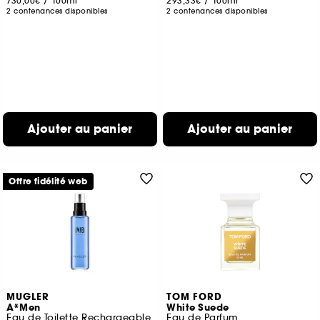
730,00€
/
100ml
293,33€
/
100ml
2 contenances disponibles
2 contenances disponibles
Ajouter au panier
Ajouter au panier
Offre fidélité web
MUGLER
TOM FORD
A*Men
White Suede
Eau de Toilette Rechargeable
Eau de Parfum