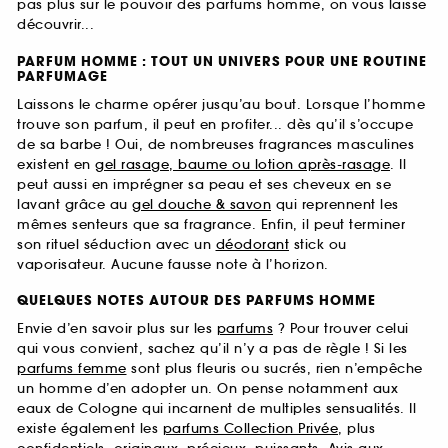
pas plus sur le pouvoir des parfums homme, on vous laisse
découvrir...
PARFUM HOMME : TOUT UN UNIVERS POUR UNE ROUTINE
PARFUMAGE
Laissons le charme opérer jusqu’au bout. Lorsque l’homme
trouve son parfum, il peut en profiter... dès qu’il s’occupe
de sa barbe ! Oui, de nombreuses fragrances masculines
existent en
gel rasage, baume ou lotion après-rasage
. Il
peut aussi en imprégner sa peau et ses cheveux en se
lavant grâce au
gel douche & savon
qui reprennent les
mêmes senteurs que sa fragrance. Enfin, il peut terminer
son rituel séduction avec un
déodorant
stick ou
vaporisateur. Aucune fausse note à l’horizon.
QUELQUES NOTES AUTOUR DES PARFUMS HOMME
Envie d’en savoir plus sur les
parfums
? Pour trouver celui
qui vous convient, sachez qu’il n’y a pas de règle ! Si les
parfums femme
sont plus fleuris ou sucrés, rien n’empêche
un homme d’en adopter un. On pense notamment aux
eaux de Cologne qui incarnent de multiples sensualités. Il
existe également les
parfums Collection Privée
, plus