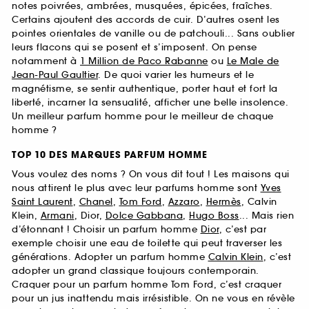
notes poivrées, ambrées, musquées, épicées, fraîches.
Certains ajoutent des accords de cuir. D’autres osent les
pointes orientales de vanille ou de patchouli... Sans oublier
leurs flacons qui se posent et s’imposent. On pense
notamment à
1 Million de Paco Rabanne
ou
Le Male de
Jean-Paul Gaultier
. De quoi varier les humeurs et le
magnétisme, se sentir authentique, porter haut et fort la
liberté, incarner la sensualité, afficher une belle insolence.
Un meilleur parfum homme pour le meilleur de chaque
homme ?
TOP 10 DES MARQUES PARFUM HOMME
Vous voulez des noms ? On vous dit tout ! Les maisons qui
nous attirent le plus avec leur parfums homme sont
Yves
Saint Laurent
,
Chanel
,
Tom Ford
,
Azzaro
,
Hermès
, Calvin
Klein,
Armani
, Dior,
Dolce Gabbana
,
Hugo Boss
... Mais rien
d’étonnant ! Choisir un parfum homme
Dior
, c’est par
exemple choisir une eau de toilette qui peut traverser les
générations. Adopter un parfum homme
Calvin Klein
, c’est
adopter un grand classique toujours contemporain.
Craquer pour un parfum homme Tom Ford, c’est craquer
pour un jus inattendu mais irrésistible. On ne vous en révèle