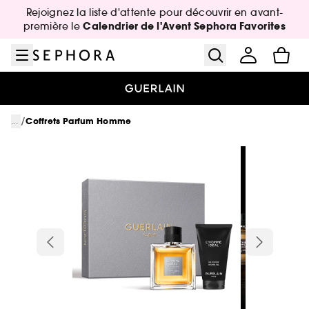
Aller au menu
Aller au contenu principal
Aller au pied de page
Rejoignez la liste d'attente pour découvrir en avant-
Calendrier de l'Avent Sephora Favorites
première le
/
...
Coffrets Parfum Homme