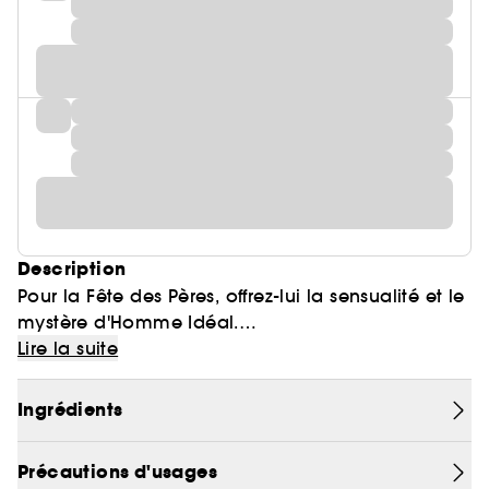
Description
Pour la Fête des Pères, offrez-lui la sensualité et le
mystère d'Homme Idéal.
Lire la suite
Ce coffret contient :
- L'Eau de Toilette L'Homme Idéal (100 mL),
Ingrédients
première amande au masculin signée Guerlain,
et composée autour des agrumes, d'une note de
Précautions d'usages
cœur « amaretto » très sensuelle, et d'une note de