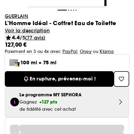
GUERLAIN
L'Homme Idéal - Coffret Eau de Toilette
Voir la description
4.4
/5
(77 avis)
127,00 €
Paiement en 3 ou 4x avec
PayPal
,
Oney
ou
Klarna
100 ml + 75 ml
En rupture, prévenez-moi !
Le programme MY SEPHORA
+127 pts
Gagnez
de fidélité avec cet achat