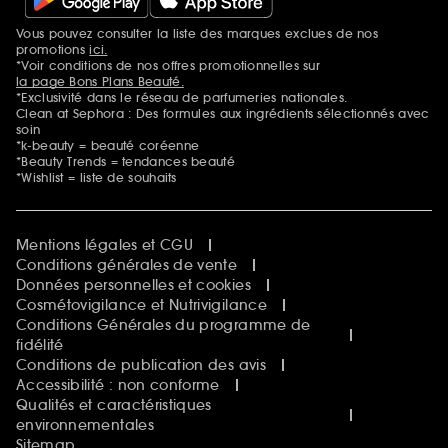
Sephora Prize
Sephora Beautiful Club
Vous pouvez consulter la liste des marques exclues de nos
Mentions additionnelles
Clean at Sephora
promotions
ici.
Idées & Inspirations Beauté
*Voir conditions de nos offres promotionnelles sur
la page Bons Plans Beauté.
*Exclusivité dans le réseau de parfumeries nationales.
Clean at Sephora : Des formules aux ingrédients sélectionnés avec
soin
*k-beauty = beauté coréenne
*Beauty Trends = tendances beauté
*Wishlist = liste de souhaits
Mentions légales et CGU
Conditions générales de vente
Données personnelles et cookies
Cosmétovigilance et Nutrivigilance
Conditions Générales du programme de
fidélité
Conditions de publication des avis
Accessibilité : non conforme
Qualités et caractéristiques
environnementales
Sitemap