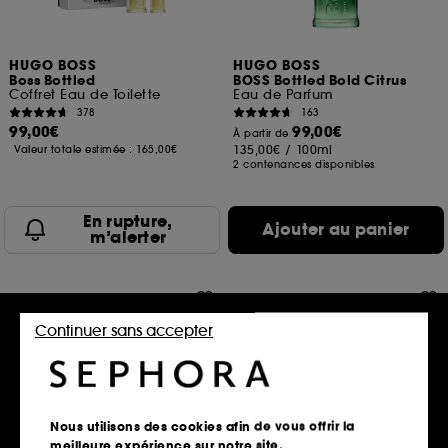
HUGO BOSS
HUGO BOSS
Boss Bottled
BOSS Bottled Bold Citrus
Coffret Eau de Toilette
Eau de Parfum
378
163
99,00€
99,00€
À partir de
135,00€
/
100ml
Valeur totale estimée :
165,00€
2 contenances disponibles
En rupture,
Ajouter au panier
m’alerter
Continuer sans accepter
Nous utilisons des cookies afin de vous offrir la
meilleure expérience sur notre site.