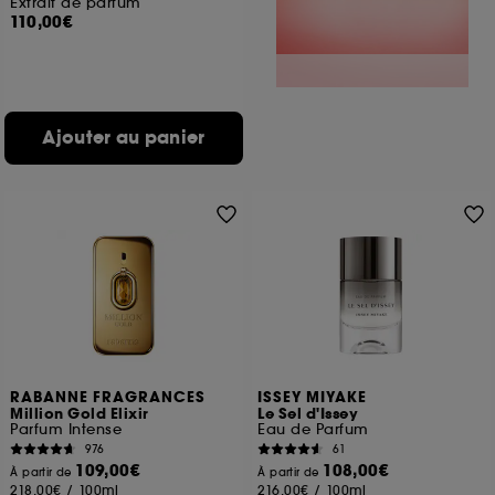
Extrait de parfum
110,00€
Ajouter au panier
RABANNE FRAGRANCES
ISSEY MIYAKE
Million Gold Elixir
Le Sel d'Issey
Parfum Intense
Eau de Parfum
976
61
109,00€
108,00€
À partir de
À partir de
218,00€
/
100ml
216,00€
/
100ml