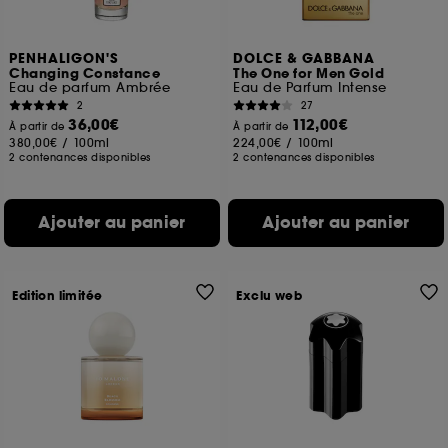
PENHALIGON'S
DOLCE & GABBANA
Changing Constance
The One for Men Gold
Eau de parfum Ambrée
Eau de Parfum Intense
2
27
36,00€
112,00€
À partir de
À partir de
380,00€
/
100ml
224,00€
/
100ml
2 contenances disponibles
2 contenances disponibles
Ajouter au panier
Ajouter au panier
Edition limitée
Exclu web