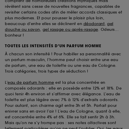
comptent de nombreuses créations mythiques mais
révèlent sans cesse de nouvelles fragrances, capables de
revisiter certains codes afin de mêler accords classiques et
plus modernes. Et pour pousser le plaisir plus loin,
beaucoup d’entre elles se déclinent en
déodorant
,
gel
douche ou savon
,
gel rasage ou après-rasage
. Odeurs...
bonheur !
TOUTES LES INTENSITÉS D’UN PARFUM HOMME
À chacun son intensité ! Pour habiller sa personnalité avec
un parfum masculin, l’homme peut choisir entre une eau
de parfum, une eau de toilette ou une eau de Cologne.
Trois catégories, trois types de séduction !
L’
eau de parfum homme
est la plus concentrée en
composés odorants : elle en possède entre 12% et 18%. De
quoi tenir 4h environ et s’affirmer avec élégance. L’eau de
toilette est plus légère avec 7% à 12% d’extraits odorants.
Pour autant, son charme agit entre 3h et 5h. Parfait pour
enivrer sans en avoir l’air ! L’eau de Cologne, quant à elle,
est concentrée entre 4% et 6%. Elle se fait sentir 2h à 3h.
Mais qu’on ne s’y trompe pas : ses notes olfactives sont
tellement particulières qu’on ne peut l’oublier. Oui, les
eaux