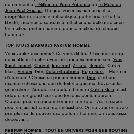
notamment à
1 Million de Paco Rabanne
ou
Le Male de
Jean-Paul Gaultier
. De quoi varier les humeurs et le
magnétisme, se sentir authentique, porter haut et fort la
liberté, incarner la sensualité, afficher une belle insolence.
Un meilleur parfum homme pour le meilleur de chaque
homme ?
TOP 10 DES MARQUES PARFUM HOMME
Vous voulez des noms ? On vous dit tout ! Les maisons qui
nous attirent le plus avec leur parfums homme sont
Yves
Saint Laurent
,
Chanel
,
Tom Ford
,
Azzaro
,
Hermès
, Calvin
Klein,
Armani
, Dior,
Dolce Gabbana
,
Hugo Boss
... Mais rien
d’étonnant ! Choisir un parfum homme
Dior
, c’est par
exemple choisir une eau de toilette qui peut traverser les
générations. Adopter un parfum homme
Calvin Klein
, c’est
adopter un grand classique toujours contemporain.
Craquer pour un parfum homme Tom Ford, c’est craquer
pour un jus inattendu mais irrésistible. On ne vous en révèle
pas plus sur le pouvoir des parfums homme, on vous laisse
découvrir...
PARFUM HOMME : TOUT UN UNIVERS POUR UNE ROUTINE