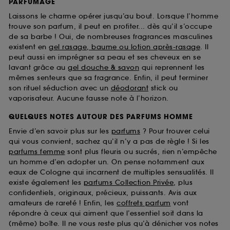
PARFUMAGE
Laissons le charme opérer jusqu’au bout. Lorsque l’homme
trouve son parfum, il peut en profiter... dès qu’il s’occupe
de sa barbe ! Oui, de nombreuses fragrances masculines
existent en
gel rasage, baume ou lotion après-rasage
. Il
peut aussi en imprégner sa peau et ses cheveux en se
lavant grâce au
gel douche & savon
qui reprennent les
mêmes senteurs que sa fragrance. Enfin, il peut terminer
son rituel séduction avec un
déodorant
stick ou
vaporisateur. Aucune fausse note à l’horizon.
QUELQUES NOTES AUTOUR DES PARFUMS HOMME
Envie d’en savoir plus sur les
parfums
? Pour trouver celui
qui vous convient, sachez qu’il n’y a pas de règle ! Si les
parfums femme
sont plus fleuris ou sucrés, rien n’empêche
un homme d’en adopter un. On pense notamment aux
eaux de Cologne qui incarnent de multiples sensualités. Il
existe également les
parfums Collection Privée
, plus
confidentiels, originaux, précieux, puissants. Avis aux
amateurs de rareté ! Enfin, les
coffrets parfum
vont
répondre à ceux qui aiment que l’essentiel soit dans la
(même) boîte. Il ne vous reste plus qu’à dénicher vos notes