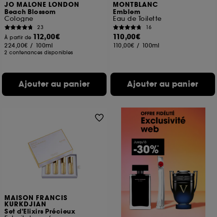
JO MALONE LONDON
MONTBLANC
Beach Blossom
Emblem
Cologne
Eau de Toilette
23
16
112,00€
110,00€
À partir de
224,00€
/
100ml
110,00€
/
100ml
2 contenances disponibles
Ajouter au panier
Ajouter au panier
MAISON FRANCIS
KURKDJIAN
Set d'Elixirs Précieux