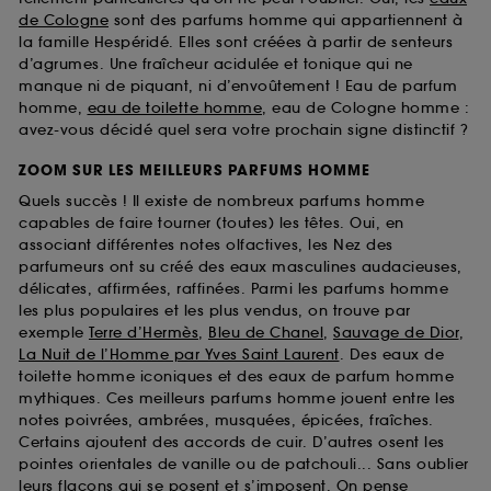
de Cologne
sont des parfums homme qui appartiennent à
la famille Hespéridé. Elles sont créées à partir de senteurs
d’agrumes. Une fraîcheur acidulée et tonique qui ne
manque ni de piquant, ni d’envoûtement ! Eau de parfum
homme,
eau de toilette homme
, eau de Cologne homme :
avez-vous décidé quel sera votre prochain signe distinctif ?
ZOOM SUR LES MEILLEURS PARFUMS HOMME
Quels succès ! Il existe de nombreux parfums homme
capables de faire tourner (toutes) les têtes. Oui, en
associant différentes notes olfactives, les Nez des
parfumeurs ont su créé des eaux masculines audacieuses,
délicates, affirmées, raffinées. Parmi les parfums homme
les plus populaires et les plus vendus, on trouve par
exemple
Terre d’Hermès
,
Bleu de Chanel
,
Sauvage de Dior
,
La Nuit de l’Homme par Yves Saint Laurent
. Des eaux de
toilette homme iconiques et des eaux de parfum homme
mythiques. Ces meilleurs parfums homme jouent entre les
notes poivrées, ambrées, musquées, épicées, fraîches.
Certains ajoutent des accords de cuir. D’autres osent les
pointes orientales de vanille ou de patchouli... Sans oublier
leurs flacons qui se posent et s’imposent. On pense