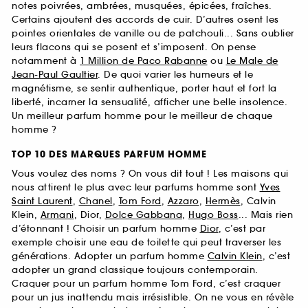
notes poivrées, ambrées, musquées, épicées, fraîches.
Certains ajoutent des accords de cuir. D’autres osent les
pointes orientales de vanille ou de patchouli... Sans oublier
leurs flacons qui se posent et s’imposent. On pense
notamment à
1 Million de Paco Rabanne
ou
Le Male de
Jean-Paul Gaultier
. De quoi varier les humeurs et le
magnétisme, se sentir authentique, porter haut et fort la
liberté, incarner la sensualité, afficher une belle insolence.
Un meilleur parfum homme pour le meilleur de chaque
homme ?
TOP 10 DES MARQUES PARFUM HOMME
Vous voulez des noms ? On vous dit tout ! Les maisons qui
nous attirent le plus avec leur parfums homme sont
Yves
Saint Laurent
,
Chanel
,
Tom Ford
,
Azzaro
,
Hermès
, Calvin
Klein,
Armani
, Dior,
Dolce Gabbana
,
Hugo Boss
... Mais rien
d’étonnant ! Choisir un parfum homme
Dior
, c’est par
exemple choisir une eau de toilette qui peut traverser les
générations. Adopter un parfum homme
Calvin Klein
, c’est
adopter un grand classique toujours contemporain.
Craquer pour un parfum homme Tom Ford, c’est craquer
pour un jus inattendu mais irrésistible. On ne vous en révèle