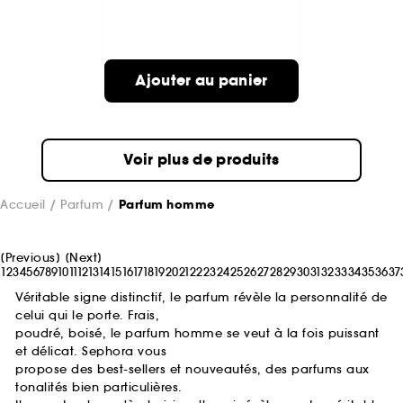
Ajouter au panier
Voir plus de produits
Accueil
Parfum
Parfum homme
[
Previous
]
[
Next
]
1
2
3
4
5
6
7
8
9
10
11
12
13
14
15
16
17
18
19
20
21
22
23
24
25
26
27
28
29
30
31
32
33
34
35
36
37
Véritable signe distinctif, le parfum révèle la personnalité de
celui qui le porte. Frais,
poudré, boisé, le parfum homme se veut à la fois puissant
et délicat. Sephora vous
propose des best-sellers et nouveautés, des parfums aux
tonalités bien particulières.