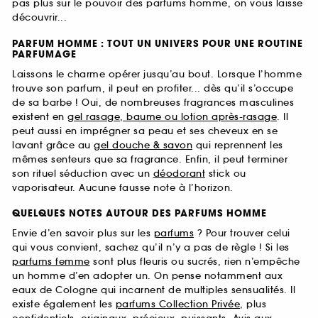
pas plus sur le pouvoir des parfums homme, on vous laisse
découvrir...
PARFUM HOMME : TOUT UN UNIVERS POUR UNE ROUTINE
PARFUMAGE
Laissons le charme opérer jusqu’au bout. Lorsque l’homme
trouve son parfum, il peut en profiter... dès qu’il s’occupe
de sa barbe ! Oui, de nombreuses fragrances masculines
existent en
gel rasage, baume ou lotion après-rasage
. Il
peut aussi en imprégner sa peau et ses cheveux en se
lavant grâce au
gel douche & savon
qui reprennent les
mêmes senteurs que sa fragrance. Enfin, il peut terminer
son rituel séduction avec un
déodorant
stick ou
vaporisateur. Aucune fausse note à l’horizon.
QUELQUES NOTES AUTOUR DES PARFUMS HOMME
Envie d’en savoir plus sur les
parfums
? Pour trouver celui
qui vous convient, sachez qu’il n’y a pas de règle ! Si les
parfums femme
sont plus fleuris ou sucrés, rien n’empêche
un homme d’en adopter un. On pense notamment aux
eaux de Cologne qui incarnent de multiples sensualités. Il
existe également les
parfums Collection Privée
, plus