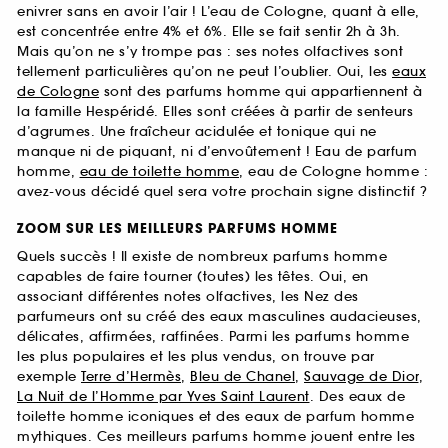
enivrer sans en avoir l’air ! L’eau de Cologne, quant à elle,
est concentrée entre 4% et 6%. Elle se fait sentir 2h à 3h.
Mais qu’on ne s’y trompe pas : ses notes olfactives sont
tellement particulières qu’on ne peut l’oublier. Oui, les
eaux
de Cologne
sont des parfums homme qui appartiennent à
la famille Hespéridé. Elles sont créées à partir de senteurs
d’agrumes. Une fraîcheur acidulée et tonique qui ne
manque ni de piquant, ni d’envoûtement ! Eau de parfum
homme,
eau de toilette homme
, eau de Cologne homme :
avez-vous décidé quel sera votre prochain signe distinctif ?
ZOOM SUR LES MEILLEURS PARFUMS HOMME
Quels succès ! Il existe de nombreux parfums homme
capables de faire tourner (toutes) les têtes. Oui, en
associant différentes notes olfactives, les Nez des
parfumeurs ont su créé des eaux masculines audacieuses,
délicates, affirmées, raffinées. Parmi les parfums homme
les plus populaires et les plus vendus, on trouve par
exemple
Terre d’Hermès
,
Bleu de Chanel
,
Sauvage de Dior
,
La Nuit de l’Homme par Yves Saint Laurent
. Des eaux de
toilette homme iconiques et des eaux de parfum homme
mythiques. Ces meilleurs parfums homme jouent entre les