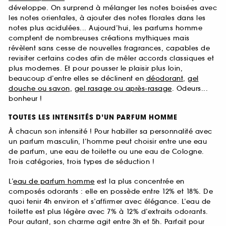
développe. On surprend à mélanger les notes boisées avec
les notes orientales, à ajouter des notes florales dans les
notes plus acidulées... Aujourd’hui, les parfums homme
comptent de nombreuses créations mythiques mais
révèlent sans cesse de nouvelles fragrances, capables de
revisiter certains codes afin de mêler accords classiques et
plus modernes. Et pour pousser le plaisir plus loin,
beaucoup d’entre elles se déclinent en
déodorant
,
gel
douche ou savon
,
gel rasage ou après-rasage
. Odeurs...
bonheur !
TOUTES LES INTENSITÉS D’UN PARFUM HOMME
À chacun son intensité ! Pour habiller sa personnalité avec
un parfum masculin, l’homme peut choisir entre une eau
de parfum, une eau de toilette ou une eau de Cologne.
Trois catégories, trois types de séduction !
L’
eau de parfum homme
est la plus concentrée en
composés odorants : elle en possède entre 12% et 18%. De
quoi tenir 4h environ et s’affirmer avec élégance. L’eau de
toilette est plus légère avec 7% à 12% d’extraits odorants.
Pour autant, son charme agit entre 3h et 5h. Parfait pour