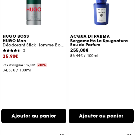
HUGO BOSS
ACQUA DI PARMA
HUGO Man
Bergamotto La Spugnatura –
Eau de Parfum
Déodorant Stick Homme Boisé et Fruité
255,00€
2
25,90€
86,44€
/
100ml
Prix d'origine : 37,00€
-30%
34,53€
/
100ml
Ajouter au panier
Ajouter au panier