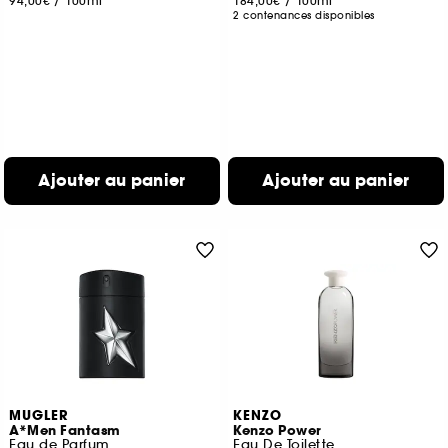
94,00€
/
100ml
184,00€
/
100ml
2 contenances disponibles
Ajouter au panier
Ajouter au panier
MUGLER
KENZO
A*Men Fantasm
Kenzo Power
Eau de Parfum
Eau De Toilette