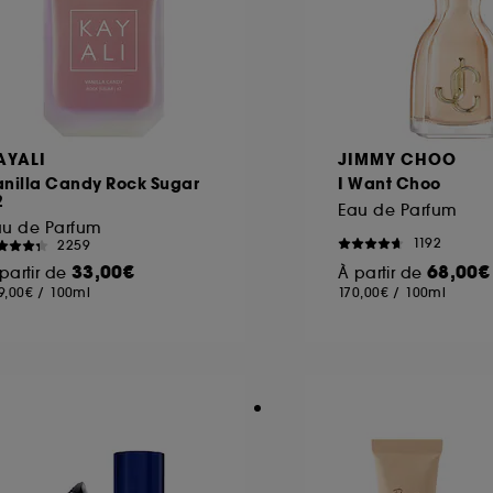
AYALI
JIMMY CHOO
anilla Candy Rock Sugar
I Want Choo
2
Eau de Parfum
au de Parfum
1192
2259
33,00€
68,00€
partir de
À partir de
9,00€
/
100ml
170,00€
/
100ml