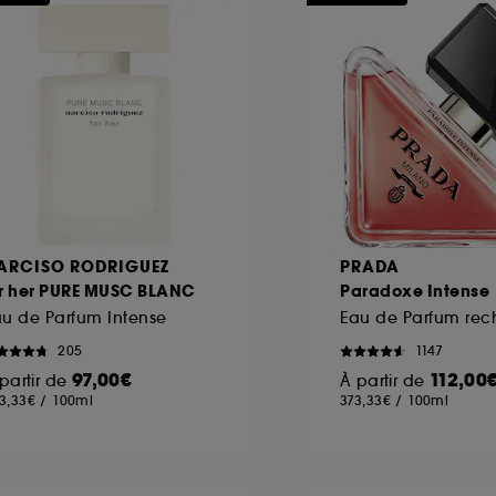
ôt et la lecture de ces traceurs requiert votre accord. V
rsonnaliser mes choix" ci-dessous ou décider de "tout ac
s Cookies, pour les finalités acceptées, avec les données
ur refuser tous les cookies, cliques sur "continuer sans a
tez obtenir plus d'information sur les cookies utilisés,
cliq
ARCISO RODRIGUEZ
PRADA
or her PURE MUSC BLANC
Paradoxe Intense
u de Parfum Intense
205
1147
97,00€
112,00
partir de
À partir de
3,33€
/
100ml
373,33€
/
100ml