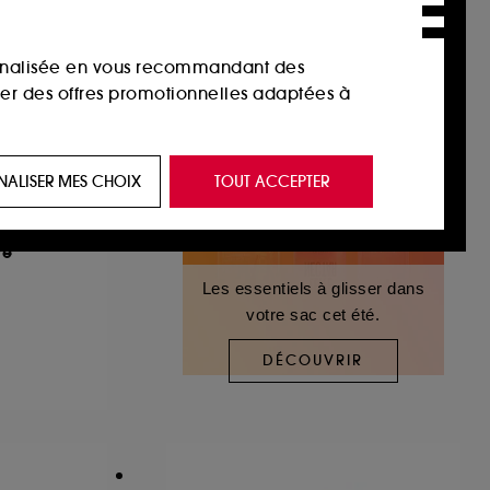
sonnalisée en vous recommandant des
ser des offres promotionnelles adaptées à
 de vous plaire via des publicités, y compris
NALISER MES CHOIX
TOUT ACCEPTER
e navigation, et de l'historique de vos
re
 de navigation sur notre site afin d’en
Les essentiels à glisser dans
votre sac cet été.
 les fraudes aux moyens de paiement et les
DÉCOUVRIR
nctionnalités du site, tel que les cookies
us permettant d’accéder à votre compte lors