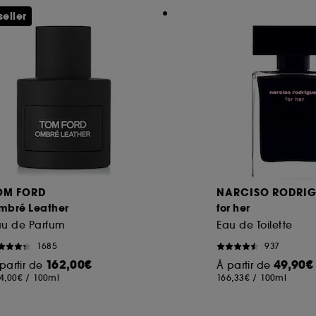
seller
OM FORD
NARCISO RODRIG
mbré Leather
for her
au de Parfum
Eau de Toilette
1685
937
162,00€
49,90€
partir de
À partir de
4,00€
/
100ml
166,33€
/
100ml