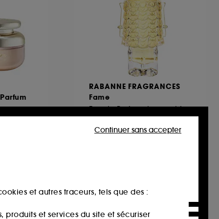
RABANNE FRAGRANCES
 Parfum
Fame
 baume
Eau de Parfum douce et fruitée
671
Continuer sans accepter
75,00€
À partir de
250,00€
/
100ml
ookies et autres traceurs, tels que des :
produits et services du site et sécuriser