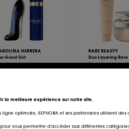
AROLINA HERRERA
RARE BEAUTY
uo Good Girl
Duo Layering Rare
Eau de parfum et brume corps
Eau de parfum et
41,00€
102,00€
produits
2 produits
ir la meilleure expérience sur notre site.
 ligne optimale, SEPHORA et ses partenaires utilisent des c
seller
Gravure
s pour vous permettre d’accéder aux différentes catégories, 