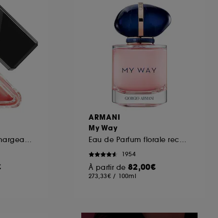
ous pouvez personnaliser vos choix concernant
cepter". Sephora pourra associer les
 personnelles collectées ou générées lors
ccepter". Voous pouvez à tout moment choisir
uez
ici
.
ARMANI
My Way
Eau de Parfum rechargeable Florale Ambrée Boisée pour femme
Eau de Parfum florale rechargeable pour femme
1954
€
82,00€
À partir de
273,33€
/
100ml