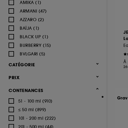
AMIKA (1)
ARMANI (47)
AZZARO (2)
BAÏJA (1)
J
BLACK UP (1)
La
BURBERRY (15)
BVLGARI (5)
À 
BY ROSIE JANE (1)
CATÉGORIE
26
CACHAREL (22)
Parfum
PRIX
CALVIN KLEIN (16)
Parfum femme (1.677)
CAROLINA HERRERA (18)
CONTENANCES
Eau de parfum (1.018)
CARTIER (9)
Grav
51 - 100 ml (910)
Eau de toilette (251)
CERRUTI (3)
≤ 50 ml (899)
Parfum cheveux (71)
CHANEL (64)
101 - 200 ml (222)
Parfum solide (11)
CHARLOTTE TILBURY (8)
201 - 500 ml (44)