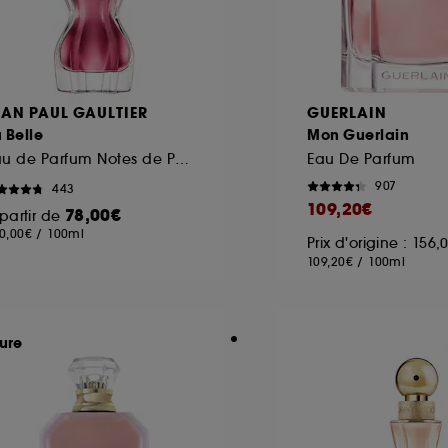
EAN PAUL GAULTIER
GUERLAIN
 Belle
Mon Guerlain
Eau de Parfum Notes de Poire, Bergamote et Vanille
Eau De Parfum
907
443
109,20€
78,00€
partir de
0,00€
/
100ml
Prix d'origine : 156,
109,20€
/
100ml
ure