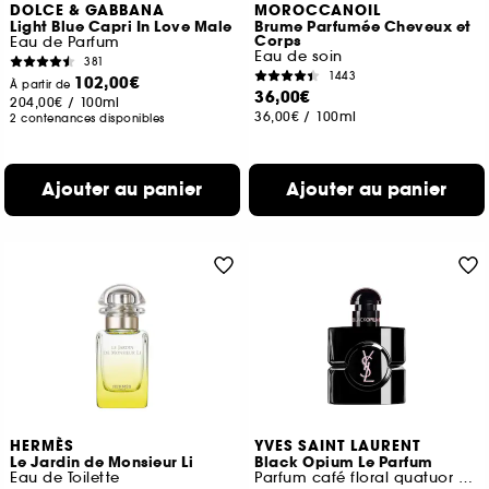
DOLCE & GABBANA
MOROCCANOIL
Light Blue Capri In Love Male
Brume Parfumée Cheveux et
Corps
Eau de Parfum
Eau de soin
381
1443
102,00€
À partir de
36,00€
204,00€
/
100ml
36,00€
/
100ml
2 contenances disponibles
Ajouter au panier
Ajouter au panier
HERMÈS
YVES SAINT LAURENT
Le Jardin de Monsieur Li
Black Opium Le Parfum
Eau de Toilette
Parfum café floral quatuor de vanilles pour femme