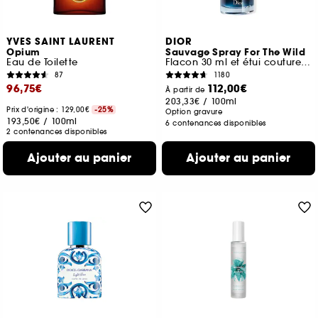
YVES SAINT LAURENT
DIOR
Opium
Sauvage Spray For The Wild
Eau de Toilette
Flacon 30 ml et étui couture en édition limitée
87
1180
96,75€
112,00€
À partir de
203,33€
/
100ml
Prix d'origine : 129,00€
-25%
Option gravure
193,50€
/
100ml
6 contenances disponibles
2 contenances disponibles
Ajouter au panier
Ajouter au panier