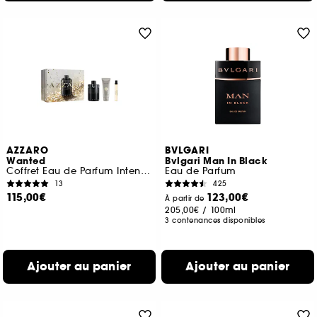
AZZARO
BVLGARI
Wanted
Bvlgari Man In Black
Coffret Eau de Parfum Intense, Gel Cheveux & Corps et Format Voyage
Eau de Parfum
13
425
115,00€
123,00€
À partir de
205,00€
/
100ml
3 contenances disponibles
Ajouter au panier
Ajouter au panier