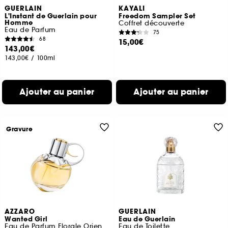
GUERLAIN
KAYALI
L'Instant de Guerlain pour
Freedom Sampler Set
Homme
Coffret découverte
Eau de Parfum
75
68
15,00€
143,00€
143,00€
/
100ml
Ajouter au panier
Ajouter au panier
Gravure
AZZARO
GUERLAIN
Wanted Girl
Eau de Guerlain
Eau de Parfum Florale Orientale pour femme
Eau de Toilette