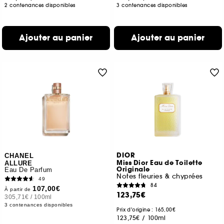
2 contenances disponibles
3 contenances disponibles
Ajouter au panier
Ajouter au panier
DIOR
CHANEL
Miss Dior Eau de Toilette
ALLURE
Originale
Eau De Parfum
Notes fleuries & chyprées
49
84
107,00€
À partir de
123,75€
305,71€
/
100ml
3 contenances disponibles
Prix d'origine : 165,00€
123,75€
/
100ml