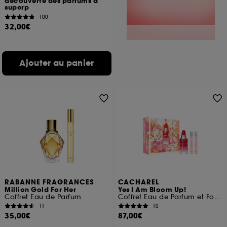
découverte des parfums à
superp
100
32,00€
Ajouter au panier
RABANNE FRAGRANCES
CACHAREL
Million Gold For Her
Yes I Am Bloom Up!
Coffret Eau de Parfum
Coffret Eau de Parfum et Format Voyage (x2)
11
10
35,00€
87,00€