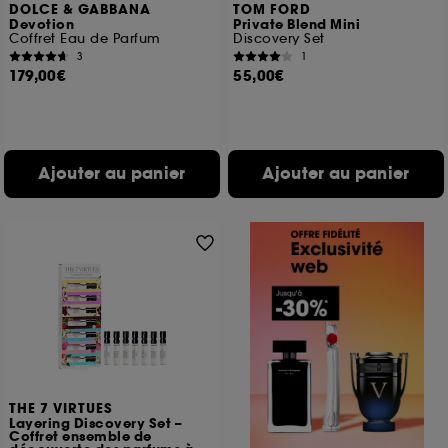
DOLCE & GABBANA
TOM FORD
Devotion
Private Blend Mini
Coffret Eau de Parfum
Discovery Set
3
1
179,00€
55,00€
Ajouter au panier
Ajouter au panier
THE 7 VIRTUES
Layering Discovery Set –
Coffret ensemble de