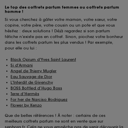
Le top des coffrets parfum femmes ou coffrets parfum
homme !
Si vous cherchez à gâter votre maman, votre sœur, votre
copine, votre père, votre cousin ou un pote et que vous
hésitez : deux solutions ! Déjà regardez si son parfum
fétiche n’existe pas en coffret. Sinon, piochez votre bonheur
dans les coffrets parfum les plus vendus ! Par exemple,
pour elle ou lui :
Black Opium d'Yves Saint Laurent
Si d'Armani
Angel de Thierry Mugler
Eau Sauvage de Dior
L'Interdit de Givenchy
BOSS Bottled d’Hugo Boss
Terre d’Hermès
For her de Narciso Rodriguez
Flower by Kenzo
Que de belles références ! À noter : certains de ces
meilleurs coffrets parfum ne sont en vente que sur
sephora.fr. Cela ne vous empêche pas de venir découvrir la