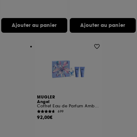
compte lors de votre prochaine visite sur le site
sans saisir à nouveau votre identifiant et mot de
passe.
Ajouter au panier
Ajouter au panier
A l'exception des cookies techniques, le dépôt et la
lecture de ces traceurs requiert votre accord. Vous
pouvez personnaliser vos choix concernant le dépôt
de ces cookies grâce au bouton "personnaliser mes
choix" ci-dessous ou décider de "tout accepter".
Sephora pourra associer les informations de
navigation collectées par ces Cookies, pour les
finalités acceptées, avec les données personnelles
collectées ou générées lors de votre activité en ligne
ou en magasin. Pour refuser tous les cookies, cliques
sur "continuer sans accepter". Voous pouvez à tout
MUGLER
moment choisir de retirer votrte consentement. Si vous
Angel
souhaitez obtenir plus d'information sur les cookies
Coffret Eau de Parfum Ambrée Gourmande pour Femme
utilisés,
cliquez
ici
.
699
92,00€