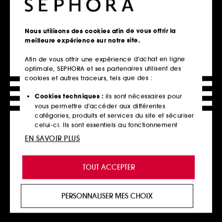
MONTBLANC
VERSACE
Montblanc Legend
Coffret Miniatures Femme
Eau de Toilette et Gel Douche
59,00€
117,00€
Nous utilisons des cookies afin de vous offrir la
meilleure expérience sur notre site.
Afin de vous offrir une expérience d’achat en ligne
optimale, SEPHORA et ses partenaires utilisent des
cookies et autres traceurs, tels que des :
Ajouter au panier
Ajouter au panier
Cookies techniques :
ils sont nécessaires pour
vous permettre d’accéder aux différentes
catégories, produits et services du site et sécuriser
celui-ci. Ils sont essentiels au fonctionnement
Edition limitée
technique du site et ne peuvent être désactivés.
EN SAVOIR PLUS
Cookies de personnalisation :
ils nous permettent
de vous offrir une expérience enrichie et
TOUT ACCEPTER
personnalisée en vous recommandant des
produits, des services et des contenus qui
répondent au mieux à vos préférences, et de vous
PERSONNALISER MES CHOIX
proposer des offres promotionnelles adaptées à
NARCISO RODRIGUEZ
GIVENCHY
votre profil.
For Her
Gentleman Society
Coffret Eau de Toilette
Coffret Parfum et Corps & Bain