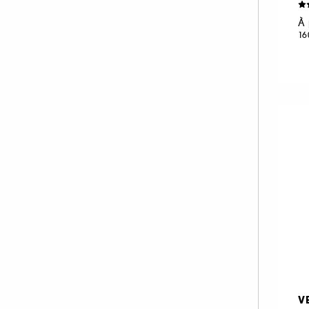
LANCASTER (1)
À 
LANCÔME (39)
16
LE MONDE GOURMAND (16)
LE SOURCEUR (3)
LOLITA LEMPICKA (11)
MAISON FRANCIS KURKDJIAN (88)
MAISON MARGIELA (42)
MARC JACOBS (2)
MERCI HANDY (1)
MERIT BEAUTY (1)
MIU MIU (7)
MONTBLANC (20)
MOROCCANOIL (3)
MUGLER (26)
V
NARCISO RODRIGUEZ (36)