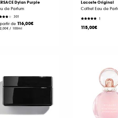
ERSACE Dylan Purple
Lacoste Original
au de Parfum
301
1
116,00€
partir de
115,00€
2,00€
/
100ml