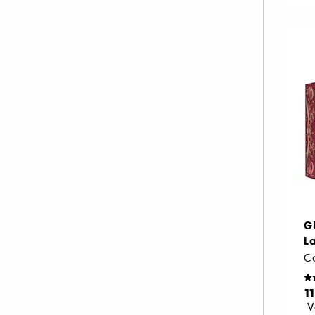
FENTY FRAGRANCE (1)
FENTY HAIR (1)
FENTY SKIN (3)
FLORAL STREET (1)
GISOU (12)
GIVENCHY (60)
GLOSSIER (15)
GUCCI (59)
GUERLAIN (98)
GUY LAROCHE (4)
HAIR RITUEL BY SISLEY (1)
G
La
HERMÈS (95)
Co
HOLLISTER (14)
HUDA BEAUTY (1)
1
HUGO BOSS (40)
V