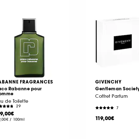
ABANNE FRAGRANCES
GIVENCHY
aco Rabanne pour
Gentleman Societ
omme
Coffret Parfum
u de Toilette
29
7
19,00€
119,00€
9,00€
/
100ml