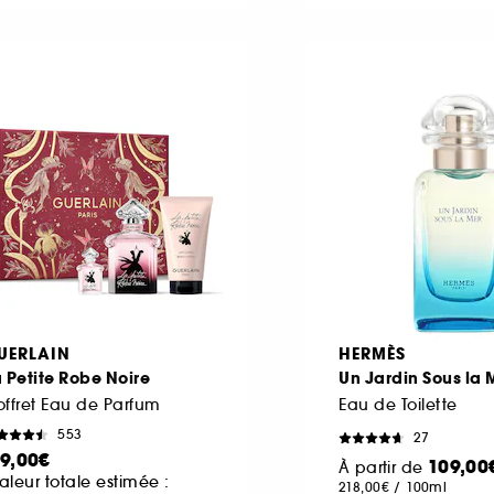
UERLAIN
HERMÈS
 Petite Robe Noire
Un Jardin Sous la 
ffret Eau de Parfum
Eau de Toilette
553
27
19,00€
109,00
À partir de
aleur totale estimée :
218,00€
/
100ml