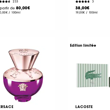
233
3
80,00€
38,00€
partir de
0,00€
/
100ml
19,00€
/
100ml
Edition limitée
ERSACE
LACOSTE