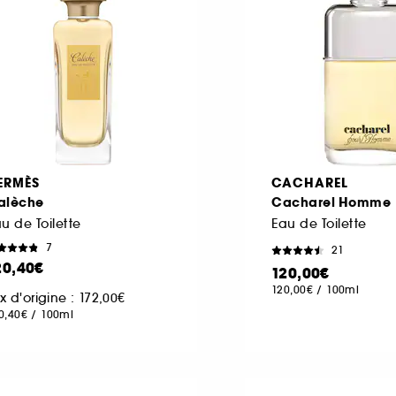
ERMÈS
CACHAREL
alèche
Cacharel Homme
u de Toilette
Eau de Toilette
7
21
20,40€
120,00€
120,00€
/
100ml
ix d'origine : 172,00€
0,40€
/
100ml