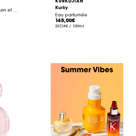
KURKDJIAN
Kurky
Coffret Eau de Parfum et Gel Douche
Eau parfumée
145,00€
207,14€
/
100ml