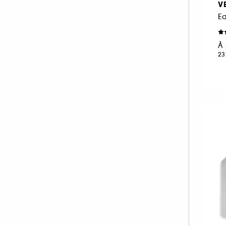
V
NEOM ORGANICS LONDON (4)
E
NINA RICCI (16)
NUXE (12)
À 
23
ONLY THE BRAVE (1)
OUAI (6)
PENHALIGON'S (59)
PHLUR (26)
PRADA (27)
RABANNE FRAGRANCES (55)
RARE BEAUTY (17)
REMINISCENCE (16)
RITUALS (25)
ROCHAS (25)
SALT AND STONE (4)
SERGE LUTENS (22)