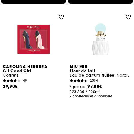
CAROLINA HERRERA
MIU MIU
CH Good Girl
Fleur de Lait
Coffrets
Eau de parfum fruitée, florale et ambrée pour femme
49
2504
39,90€
97,00€
À partir de
323,33€
/
100ml
2 contenances disponibles