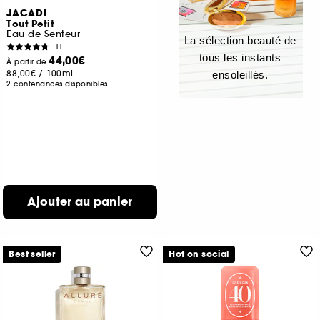
JACADI
Tout Petit
Eau de Senteur
La sélection beauté de
11
tous les instants
44,00€
À partir de
88,00€
/
100ml
ensoleillés.
2 contenances disponibles
Ajouter au panier
Best seller
Hot on social