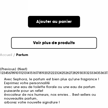
Ajouter au panier
Voir plus de produits
Accueil
Parfum
[
Previous
]
[
Next
]
1
2
3
4
5
6
7
8
9
10
11
12
13
14
15
16
17
18
19
20
21
22
23
24
25
26
27
28
29
30
31
32
33
34
35
36
37
Avec Sephora, le parfum est bien plus qu'une fragrance !
Exprimez votre personnalité
avec une eau de toilette florale ou une eau de parfum
puissante pour un reflet
évocateur de nos humeurs, nos envies... Best-sellers ou
nouveautés parfum,
arborez votre nouvelle signature !