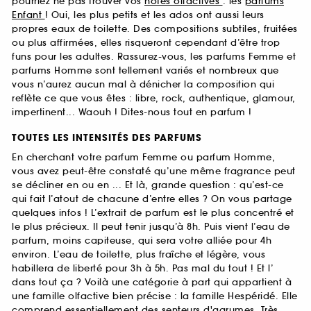
pourriez ne pas trouver vos
notes olfactives
: les
parfums
Enfant
! Oui, les plus petits et les ados ont aussi leurs
propres eaux de toilette. Des compositions subtiles, fruitées
ou plus affirmées, elles risqueront cependant d’être trop
funs pour les adultes. Rassurez-vous, les parfums Femme et
parfums Homme sont tellement variés et nombreux que
vous n’aurez aucun mal à dénicher la composition qui
reflète ce que vous êtes : libre, rock, authentique, glamour,
impertinent... Waouh ! Dites-nous tout en parfum !
TOUTES LES INTENSITÉS DES PARFUMS
En cherchant votre parfum Femme ou parfum Homme,
vous avez peut-être constaté qu’une même fragrance peut
se décliner en ou en ... Et là, grande question : qu’est-ce
qui fait l’atout de chacune d’entre elles ? On vous partage
quelques infos ! L’extrait de parfum est le plus concentré et
le plus précieux. Il peut tenir jusqu’à 8h. Puis vient l’eau de
parfum, moins capiteuse, qui sera votre alliée pour 4h
environ. L’eau de toilette, plus fraîche et légère, vous
habillera de liberté pour 3h à 5h. Pas mal du tout ! Et l’
dans tout ça ? Voilà une catégorie à part qui appartient à
une famille olfactive bien précise : la famille Hespéridé. Elle
comprend essentiellement des senteurs d'agrumes. Très