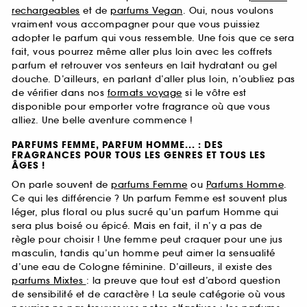
rechargeables
et de
parfums Vegan
. Oui, nous voulons
vraiment vous accompagner pour que vous puissiez
adopter le parfum qui vous ressemble. Une fois que ce sera
fait, vous pourrez même aller plus loin avec les coffrets
parfum et retrouver vos senteurs en lait hydratant ou gel
douche. D’ailleurs, en parlant d’aller plus loin, n’oubliez pas
de vérifier dans nos
formats voyage
si le vôtre est
disponible pour emporter votre fragrance où que vous
alliez. Une belle aventure commence !
PARFUMS FEMME, PARFUM HOMME... : DES
FRAGRANCES POUR TOUS LES GENRES ET TOUS LES
ÂGES !
On parle souvent de
parfums Femme
ou
Parfums Homme
.
Ce qui les différencie ? Un parfum Femme est souvent plus
léger, plus floral ou plus sucré qu’un parfum Homme qui
sera plus boisé ou épicé. Mais en fait, il n’y a pas de
règle pour choisir ! Une femme peut craquer pour une jus
masculin, tandis qu’un homme peut aimer la sensualité
d’une eau de Cologne féminine. D’ailleurs, il existe des
parfums Mixtes
: la preuve que tout est d’abord question
de sensibilité et de caractère ! La seule catégorie où vous