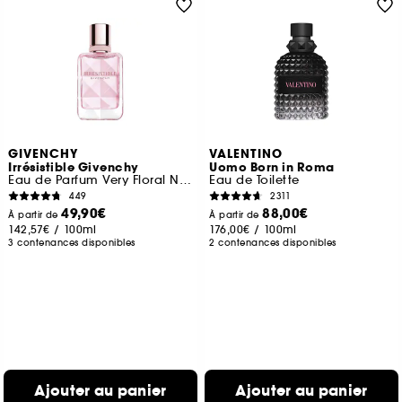
GIVENCHY
VALENTINO
Irrésistible Givenchy
Uomo Born in Roma
Eau de Parfum Very Floral Notes Florales Boisées
Eau de Toilette
449
2311
49,90€
88,00€
À partir de
À partir de
142,57€
/
100ml
176,00€
/
100ml
3 contenances disponibles
2 contenances disponibles
Ajouter au panier
Ajouter au panier