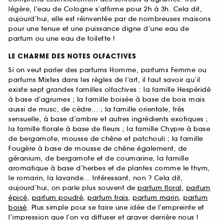
légère, l’eau de Cologne s’affirme pour 2h à 3h. Cela dit,
aujourd’hui, elle est réinventée par de nombreuses maisons
pour une tenue et une puissance digne d’une eau de
parfum ou une eau de toilette !
LE CHARME DES NOTES OLFACTIVES
Si on veut parler des parfums Homme, parfums Femme ou
parfums Mixtes dans les règles de l’art, il faut savoir qu’il
existe sept grandes familles olfactives : la famille Hespéridé
à base d’agrumes ; la famille boisée à base de bois mais
aussi de musc, de cèdre... ; la famille orientale, très
sensuelle, à base d’ambre et autres ingrédients exotiques ;
la famille florale à base de fleurs ; la famille Chypre à base
de bergamote, mousse de chêne et patchouli ; la famille
Fougère à base de mousse de chêne également, de
géranium, de bergamote et de coumarine, la famille
aromatique à base d’herbes et de plantes comme le thym,
le romarin, la lavande... Intéressant, non ? Cela dit,
aujourd’hui, on parle plus souvent de
parfum floral
,
parfum
épicé
,
parfum poudré
,
parfum frais
,
parfum marin
,
parfum
boisé
. Plus simple pour se faire une idée de l’empreinte et
l’impression que l’on va diffuser et graver derrière nous !