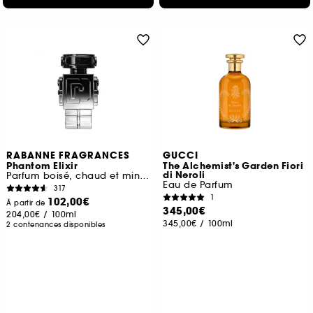
RABANNE FRAGRANCES
GUCCI
Phantom Elixir
The Alchemist's Garden Fiori
di Neroli
Parfum boisé, chaud et minéral
Eau de Parfum
317
1
102,00€
À partir de
345,00€
204,00€
/
100ml
345,00€
/
100ml
2 contenances disponibles