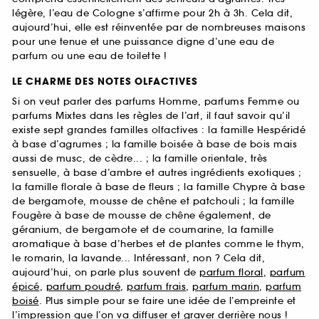
légère, l’eau de Cologne s’affirme pour 2h à 3h. Cela dit,
aujourd’hui, elle est réinventée par de nombreuses maisons
pour une tenue et une puissance digne d’une eau de
parfum ou une eau de toilette !
LE CHARME DES NOTES OLFACTIVES
Si on veut parler des parfums Homme, parfums Femme ou
parfums Mixtes dans les règles de l’art, il faut savoir qu’il
existe sept grandes familles olfactives : la famille Hespéridé
à base d’agrumes ; la famille boisée à base de bois mais
aussi de musc, de cèdre... ; la famille orientale, très
sensuelle, à base d’ambre et autres ingrédients exotiques ;
la famille florale à base de fleurs ; la famille Chypre à base
de bergamote, mousse de chêne et patchouli ; la famille
Fougère à base de mousse de chêne également, de
géranium, de bergamote et de coumarine, la famille
aromatique à base d’herbes et de plantes comme le thym,
le romarin, la lavande... Intéressant, non ? Cela dit,
aujourd’hui, on parle plus souvent de
parfum floral
,
parfum
épicé
,
parfum poudré
,
parfum frais
,
parfum marin
,
parfum
boisé
. Plus simple pour se faire une idée de l’empreinte et
l’impression que l’on va diffuser et graver derrière nous !