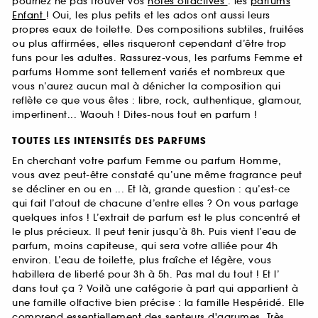
pourriez ne pas trouver vos
notes olfactives
: les
parfums
Enfant
! Oui, les plus petits et les ados ont aussi leurs
propres eaux de toilette. Des compositions subtiles, fruitées
ou plus affirmées, elles risqueront cependant d’être trop
funs pour les adultes. Rassurez-vous, les parfums Femme et
parfums Homme sont tellement variés et nombreux que
vous n’aurez aucun mal à dénicher la composition qui
reflète ce que vous êtes : libre, rock, authentique, glamour,
impertinent... Waouh ! Dites-nous tout en parfum !
TOUTES LES INTENSITÉS DES PARFUMS
En cherchant votre parfum Femme ou parfum Homme,
vous avez peut-être constaté qu’une même fragrance peut
se décliner en ou en ... Et là, grande question : qu’est-ce
qui fait l’atout de chacune d’entre elles ? On vous partage
quelques infos ! L’extrait de parfum est le plus concentré et
le plus précieux. Il peut tenir jusqu’à 8h. Puis vient l’eau de
parfum, moins capiteuse, qui sera votre alliée pour 4h
environ. L’eau de toilette, plus fraîche et légère, vous
habillera de liberté pour 3h à 5h. Pas mal du tout ! Et l’
dans tout ça ? Voilà une catégorie à part qui appartient à
une famille olfactive bien précise : la famille Hespéridé. Elle
comprend essentiellement des senteurs d'agrumes. Très