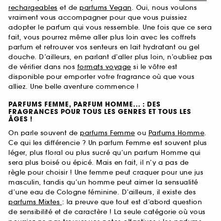
rechargeables
et de
parfums Vegan
. Oui, nous voulons
vraiment vous accompagner pour que vous puissiez
adopter le parfum qui vous ressemble. Une fois que ce sera
fait, vous pourrez même aller plus loin avec les coffrets
parfum et retrouver vos senteurs en lait hydratant ou gel
douche. D’ailleurs, en parlant d’aller plus loin, n’oubliez pas
de vérifier dans nos
formats voyage
si le vôtre est
disponible pour emporter votre fragrance où que vous
alliez. Une belle aventure commence !
PARFUMS FEMME, PARFUM HOMME... : DES
FRAGRANCES POUR TOUS LES GENRES ET TOUS LES
ÂGES !
On parle souvent de
parfums Femme
ou
Parfums Homme
.
Ce qui les différencie ? Un parfum Femme est souvent plus
léger, plus floral ou plus sucré qu’un parfum Homme qui
sera plus boisé ou épicé. Mais en fait, il n’y a pas de
règle pour choisir ! Une femme peut craquer pour une jus
masculin, tandis qu’un homme peut aimer la sensualité
d’une eau de Cologne féminine. D’ailleurs, il existe des
parfums Mixtes
: la preuve que tout est d’abord question
de sensibilité et de caractère ! La seule catégorie où vous