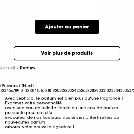
Ajouter au panier
Voir plus de produits
Accueil
Parfum
[
Previous
]
[
Next
]
1
2
3
4
5
6
7
8
9
10
11
12
13
14
15
16
17
18
19
20
21
22
23
24
25
26
27
28
29
30
31
32
33
34
35
36
37
Avec Sephora, le parfum est bien plus qu'une fragrance !
Exprimez votre personnalité
avec une eau de toilette florale ou une eau de parfum
puissante pour un reflet
évocateur de nos humeurs, nos envies... Best-sellers ou
nouveautés parfum,
arborez votre nouvelle signature !