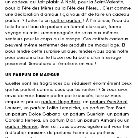
un cadeau qui fait plaisir. À Noël, pour la Saint-Valentin,
pour la Fête des Mères ou la Fête des Pères... C’est comme
une déclaration d’amour ! Ça vous dit de faire un cadeau
parfum ? Faites-le en
coffret parfum
! À l’intérieur, l’eau de
toilette ou l’eau de parfum en format classique, format
voyage ou mini, accompagnée de soins aux mêmes
senteurs pour le corps ou le rasage. Ces coffrets cadeaux
peuvent même renfermer des produits de maquillage. Et
pour rendre cette surprise unique, rendez-vous dans notre
pour personnaliser le flacon ou la boîte d’un message
personnel. Sensations et émotions en vue !
UN PARFUM DE MARQUE
Quelles sont les fragrances qui séduisent énormément ceux
qui les portent comme ceux qui les sentent ? Si vous avez
envie de vous laisser porter par le succès, laissez-vous
emporter par un
parfum Hugo Boss
, un
parfum Yves Saint
Laurent
, un
parfum Lolita Lempicka
, un
parfum Tom Ford
,
un
parfum Dolce Gabana
, un
parfum Guerlain
, un
parfum
Carolina Herrera
, un
parfum Dior
, un
parfum Armani
ou un
parfum Hermès
. Bien sûr, vous pouvez également vous fier
à d’autres maisons de parfums Femme ou parfums