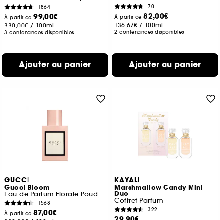
70
1864
82,00€
99,00€
À partir de
À partir de
136,67€
/
100ml
330,00€
/
100ml
2 contenances disponibles
3 contenances disponibles
Ajouter au panier
Ajouter au panier
GUCCI
KAYALI
Gucci Bloom
Marshmallow Candy Mini
Duo
Eau de Parfum Florale Poudrée
Coffret Parfum
1568
322
87,00€
À partir de
29,90€