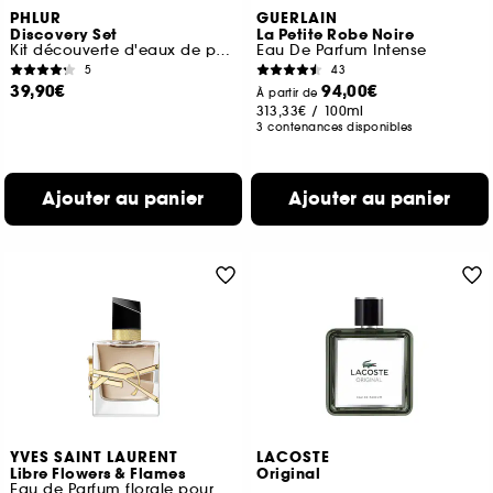
PHLUR
GUERLAIN
Discovery Set
La Petite Robe Noire
Kit découverte d'eaux de parfum format voyage
Eau De Parfum Intense
5
43
39,90€
94,00€
À partir de
313,33€
/
100ml
3 contenances disponibles
Ajouter au panier
Ajouter au panier
YVES SAINT LAURENT
LACOSTE
Libre Flowers & Flames
Original
Eau de Parfum florale pour femme