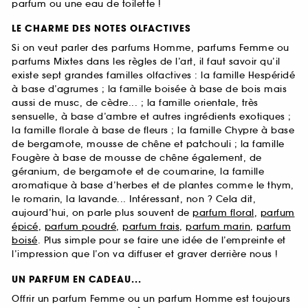
parfum ou une eau de toilette !
LE CHARME DES NOTES OLFACTIVES
Si on veut parler des parfums Homme, parfums Femme ou
parfums Mixtes dans les règles de l’art, il faut savoir qu’il
existe sept grandes familles olfactives : la famille Hespéridé
à base d’agrumes ; la famille boisée à base de bois mais
aussi de musc, de cèdre... ; la famille orientale, très
sensuelle, à base d’ambre et autres ingrédients exotiques ;
la famille florale à base de fleurs ; la famille Chypre à base
de bergamote, mousse de chêne et patchouli ; la famille
Fougère à base de mousse de chêne également, de
géranium, de bergamote et de coumarine, la famille
aromatique à base d’herbes et de plantes comme le thym,
le romarin, la lavande... Intéressant, non ? Cela dit,
aujourd’hui, on parle plus souvent de
parfum floral
,
parfum
épicé
,
parfum poudré
,
parfum frais
,
parfum marin
,
parfum
boisé
. Plus simple pour se faire une idée de l’empreinte et
l’impression que l’on va diffuser et graver derrière nous !
UN PARFUM EN CADEAU...
Offrir un parfum Femme ou un parfum Homme est toujours