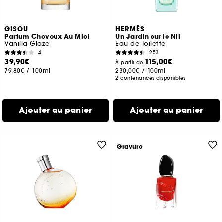
GISOU
HERMÈS
Parfum Cheveux Au Miel
Un Jardin sur le Nil
Vanilla Glaze
Eau de Toilette
4
253
39,90€
115,00€
À partir de
79,80€
/
100ml
230,00€
/
100ml
2 contenances disponibles
Ajouter au panier
Ajouter au panier
Gravure