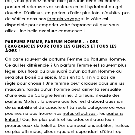
fait, vous pourrez même aller plus loin avec les coffrets
parfum et retrouver vos senteurs en lait hydratant ou gel
douche. D’ailleurs, en parlant d’aller plus loin, n’oubliez pas
de vérifier dans nos
formats voyage
si le vôtre est
disponible pour emporter votre fragrance où que vous
alliez. Une belle aventure commence !
PARFUMS FEMME, PARFUM HOMME... : DES
FRAGRANCES POUR TOUS LES GENRES ET TOUS LES
ÂGES !
On parle souvent de
parfums Femme
ou
Parfums Homme
.
Ce qui les différencie ? Un parfum Femme est souvent plus
léger, plus floral ou plus sucré qu’un parfum Homme qui
sera plus boisé ou épicé. Mais en fait, il n’y a pas de
règle pour choisir ! Une femme peut craquer pour une jus
masculin, tandis qu’un homme peut aimer la sensualité
d’une eau de Cologne féminine. D’ailleurs, il existe des
parfums Mixtes
: la preuve que tout est d’abord question
de sensibilité et de caractère ! La seule catégorie où vous
pourriez ne pas trouver vos
notes olfactives
: les
parfums
Enfant
! Oui, les plus petits et les ados ont aussi leurs
propres eaux de toilette. Des compositions subtiles, fruitées
ou plus affirmées, elles risqueront cependant d’être trop