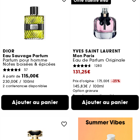
Offre fidélité web
DIOR
YVES SAINT LAURENT
Eau Sauvage Parfum
Mon Paris
Parfum pour homme
Eau de Parfum Originale
Notes boisées & épicées
1280
57
131,25€
115,00€
À partir de
230,00€
/
100ml
Prix d'origine : 175,00€
-25%
145,83€
/
100ml
2 contenances disponibles
Option gravure
2 contenances disponibles
Ajouter au panier
Ajouter au panier