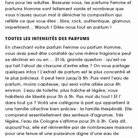
funs pour les adultes. Rassurez-vous, les parfums Femme et
parfums Homme sont tellement variés et nombreux que
vous n’aurez aucun mal à dénicher la composition qui
reflète ce que vous êtes : libre, rock, authentique, glamour,
impertinent... Waouh ! Dites-nous tout en parfum !
TOUTES LES INTENSITÉS DES PARFUMS
En cherchant votre parfum Femme ou parfum Homme,
vous avez peut-être constaté qu’une même fragrance peut
se décliner en ou en ... Et là, grande question : qu’est-ce
qui fait l’atout de chacune d’entre elles ? On vous partage
quelques infos ! L’extrait de parfum est le plus concentré et
le plus précieux. Il peut tenir jusqu’à 8h. Puis vient l’eau de
parfum, moins capiteuse, qui sera votre alliée pour 4h
environ. L’eau de toilette, plus fraîche et légère, vous
habillera de liberté pour 3h à 5h. Pas mal du tout ! Et l’
dans tout ça ? Voilà une catégorie à part qui appartient à
une famille olfactive bien précise : la famille Hespéridé. Elle
comprend essentiellement des senteurs d'agrumes. Très
légère, l’eau de Cologne s’affirme pour 2h à 3h. Cela dit,
aujourd’hui, elle est réinventée par de nombreuses maisons
pour une tenue et une puissance digne d’une eau de