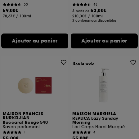
53
48
59,00€
63,00€
À partir de
78,67€
/
100ml
210,00€
/
100ml
3 contenances disponibles
Ajouter au panier
Ajouter au panier
Exclu web
MAISON FRANCIS
MAISON MARGIELA
KURKDJIAN
REPLICA Lazy Sunday
Baccarat Rouge 540
Morning
Savon parfumant
Lait Corps Floral Musqué
1
4
55,00€
55,00€