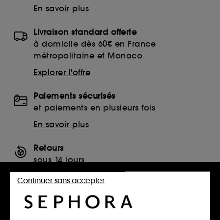
En savoir plus
Livraison standard offerte
à domicile dès 60€ en France
métropolitaine et Monaco
Explorer l'offre
Paiements sécurisés
et paiements en plusieurs fois
En savoir plus
Retours
sous 14 jours
Retourner mon article
Continuer sans accepter
SERVICES, CONTACT ET CONDITIONS DES OFFRES