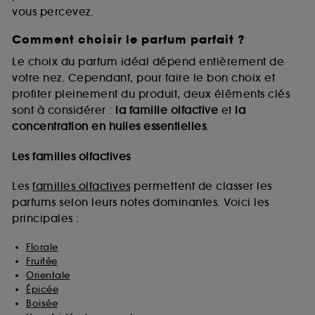
vous percevez.
Comment choisir le parfum parfait ?
A l'exception des cookies techniques, le dépôt et la
lecture de ces traceurs requiert votre accord. Vous
Le choix du parfum idéal dépend entièrement de
pouvez personnaliser vos choix concernant le dépôt
votre nez. Cependant, pour faire le bon choix et
de ces cookies grâce au bouton "personnaliser mes
profiter pleinement du produit, deux éléments clés
choix" ci-dessous ou décider de "tout accepter".
sont à considérer :
la famille olfactive
et
la
Sephora pourra associer les informations de
concentration en huiles essentielles
.
navigation collectées par ces Cookies, pour les
finalités acceptées, avec les données personnelles
collectées ou générées lors de votre activité en ligne
Les familles olfactives
ou en magasin. Pour refuser tous les cookies, cliques
sur "continuer sans accepter". Voous pouvez à tout
Les
familles olfactives
permettent de classer les
moment choisir de retirer votrte consentement. Si vous
parfums selon leurs notes dominantes. Voici les
souhaitez obtenir plus d'information sur les cookies
principales :
utilisés,
cliquez
ici
.
Florale
Fruitée
Orientale
Épicée
Boisée