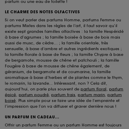
parfum ou une eau de toilette !
LE CHARME DES NOTES OLFACTIVES
Si on veut parler des parfums Homme, parfums Femme ou
parfums Mixtes dans les règles de l’art, il faut savoir qu’il
existe sept grandes familles olfactives : la famille Hespéridé
à base d’agrumes ; la famille boisée à base de bois mais
aussi de musc, de cèdre... ; la famille orientale, très
sensuelle, à base d’ambre et autres ingrédients exotiques ;
la famille florale à base de fleurs ; la famille Chypre à base
de bergamote, mousse de chêne et patchouli ; la famille
Fougère à base de mousse de chêne également, de
géranium, de bergamote et de coumarine, la famille
aromatique à base d’herbes et de plantes comme le thym,
le romarin, la lavande... Intéressant, non ? Cela dit,
aujourd’hui, on parle plus souvent de
parfum floral
,
parfum
épicé
,
parfum poudré
,
parfum frais
,
parfum marin
,
parfum
boisé
. Plus simple pour se faire une idée de l’empreinte et
l’impression que l’on va diffuser et graver derrière nous !
UN PARFUM EN CADEAU...
Offrir un parfum Femme ou un parfum Homme est toujours