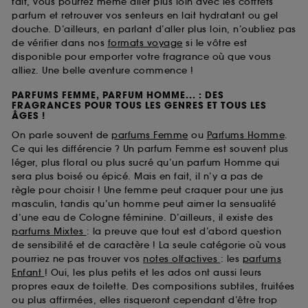
fait, vous pourrez même aller plus loin avec les coffrets
parfum et retrouver vos senteurs en lait hydratant ou gel
douche. D’ailleurs, en parlant d’aller plus loin, n’oubliez pas
de vérifier dans nos
formats voyage
si le vôtre est
disponible pour emporter votre fragrance où que vous
alliez. Une belle aventure commence !
PARFUMS FEMME, PARFUM HOMME... : DES
FRAGRANCES POUR TOUS LES GENRES ET TOUS LES
ÂGES !
On parle souvent de
parfums Femme
ou
Parfums Homme
.
Ce qui les différencie ? Un parfum Femme est souvent plus
léger, plus floral ou plus sucré qu’un parfum Homme qui
sera plus boisé ou épicé. Mais en fait, il n’y a pas de
règle pour choisir ! Une femme peut craquer pour une jus
masculin, tandis qu’un homme peut aimer la sensualité
d’une eau de Cologne féminine. D’ailleurs, il existe des
parfums Mixtes
: la preuve que tout est d’abord question
de sensibilité et de caractère ! La seule catégorie où vous
pourriez ne pas trouver vos
notes olfactives
: les
parfums
Enfant
! Oui, les plus petits et les ados ont aussi leurs
propres eaux de toilette. Des compositions subtiles, fruitées
ou plus affirmées, elles risqueront cependant d’être trop