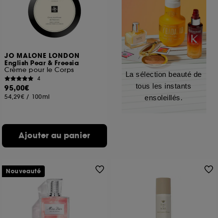
JO MALONE LONDON
English Pear & Freesia
Crème pour le Corps
La sélection beauté de
4
tous les instants
95,00€
54,29€
/
100ml
ensoleillés.
Ajouter au panier
Nouveauté