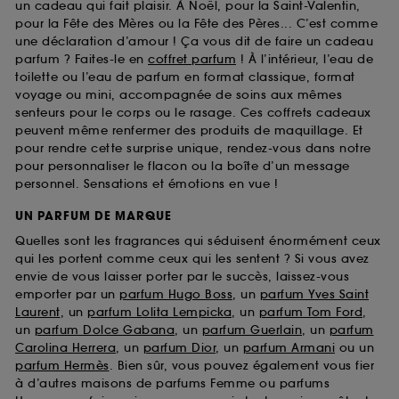
un cadeau qui fait plaisir. À Noël, pour la Saint-Valentin,
pour la Fête des Mères ou la Fête des Pères... C’est comme
une déclaration d’amour ! Ça vous dit de faire un cadeau
parfum ? Faites-le en
coffret parfum
! À l’intérieur, l’eau de
toilette ou l’eau de parfum en format classique, format
voyage ou mini, accompagnée de soins aux mêmes
senteurs pour le corps ou le rasage. Ces coffrets cadeaux
peuvent même renfermer des produits de maquillage. Et
pour rendre cette surprise unique, rendez-vous dans notre
pour personnaliser le flacon ou la boîte d’un message
personnel. Sensations et émotions en vue !
UN PARFUM DE MARQUE
Quelles sont les fragrances qui séduisent énormément ceux
qui les portent comme ceux qui les sentent ? Si vous avez
envie de vous laisser porter par le succès, laissez-vous
emporter par un
parfum Hugo Boss
, un
parfum Yves Saint
Laurent
, un
parfum Lolita Lempicka
, un
parfum Tom Ford
,
un
parfum Dolce Gabana
, un
parfum Guerlain
, un
parfum
Carolina Herrera
, un
parfum Dior
, un
parfum Armani
ou un
parfum Hermès
. Bien sûr, vous pouvez également vous fier
à d’autres maisons de parfums Femme ou parfums