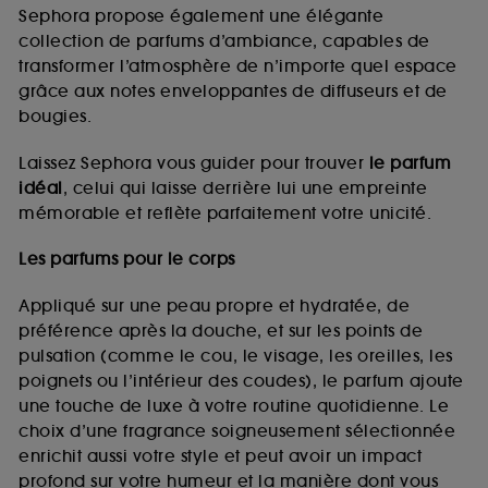
de vous plaire via des publicités, y compris sur des
Sephora propose également une élégante
sites tiers et sur les réseaux sociaux, sur la base
collection de parfums d’ambiance, capables de
des pages que vous avez consultées, de votre
transformer l’atmosphère de n’importe quel espace
navigation, et de l'historique de vos interactions.
grâce aux notes enveloppantes de diffuseurs et de
Cookies de mesure d’audience :
ils nous
bougies.
permettent de réaliser des statistiques de
fréquentation et de navigation sur notre site afin
Laissez Sephora vous guider pour trouver
le parfum
d’en améliorer la performance.
idéal
, celui qui laisse derrière lui une empreinte
Cookies de sécurisation des paiements en ligne :
mémorable et reflète parfaitement votre unicité.
ils nous permettent de lutter notamment contre les
fraudes aux moyens de paiement et les
Les parfums pour le corps
usurpations d’identité.
Appliqué sur une peau propre et hydratée, de
Cookies fonctionnels :
il s’agit de cookies
préférence après la douche, et sur les points de
permettant l’affichage et/ou la fourniture de
pulsation (comme le cou, le visage, les oreilles, les
certaines fonctionnalités du site, tel que les
cookies d’authentification qui sont utilisés afin de
poignets ou l’intérieur des coudes), le parfum ajoute
vous faire bénéficier de l’authentification
une touche de luxe à votre routine quotidienne. Le
prolongée vous permettant d’accéder à votre
choix d’une fragrance soigneusement sélectionnée
compte lors de votre prochaine visite sur le site
enrichit aussi votre style et peut avoir un impact
sans saisir à nouveau votre identifiant et mot de
profond sur votre humeur et la manière dont vous
passe.