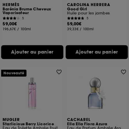
HERMÈS
CAROLINA HERRERA
Barénia Brume Cheveux
Good Girl
Vaporisateur
Huile pour les jambes
5
5
59,00€
59,00€
196,67€
/
100ml
39,33€
/
100ml
Ajouter au panier
Ajouter au panier
Nouveauté
MUGLER
CACHAREL
Starlicious Berry Licorice
Ella Ella Flora Azura
Eau de Toilette Ambrée Fruitée Gourmande
Eau de Parfum Ambrée Aromatique