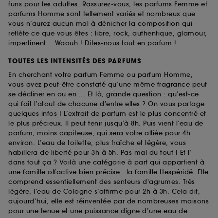
funs pour les adultes. Rassurez-vous, les parfums Femme et
parfums Homme sont tellement variés et nombreux que
vous n’aurez aucun mal à dénicher la composition qui
reflète ce que vous êtes : libre, rock, authentique, glamour,
impertinent... Waouh ! Dites-nous tout en parfum !
TOUTES LES INTENSITÉS DES PARFUMS
En cherchant votre parfum Femme ou parfum Homme,
vous avez peut-être constaté qu’une même fragrance peut
se décliner en ou en ... Et là, grande question : qu’est-ce
qui fait l’atout de chacune d’entre elles ? On vous partage
quelques infos ! L’extrait de parfum est le plus concentré et
le plus précieux. Il peut tenir jusqu’à 8h. Puis vient l’eau de
parfum, moins capiteuse, qui sera votre alliée pour 4h
environ. L’eau de toilette, plus fraîche et légère, vous
habillera de liberté pour 3h à 5h. Pas mal du tout ! Et l’
dans tout ça ? Voilà une catégorie à part qui appartient à
une famille olfactive bien précise : la famille Hespéridé. Elle
comprend essentiellement des senteurs d'agrumes. Très
légère, l’eau de Cologne s’affirme pour 2h à 3h. Cela dit,
aujourd’hui, elle est réinventée par de nombreuses maisons
pour une tenue et une puissance digne d’une eau de