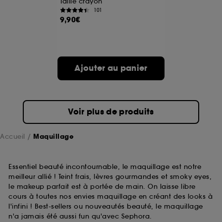
Taille crayon
101
9,90€
A l'exception des cookies techniques, le dépôt et la
lecture de ces traceurs requiert votre accord. Vous
pouvez personnaliser vos choix concernant le dépôt
de ces cookies grâce au bouton "personnaliser mes
choix" ci-dessous ou décider de "tout accepter".
Ajouter au panier
Sephora pourra associer les informations de
navigation collectées par ces Cookies, pour les
finalités acceptées, avec les données personnelles
collectées ou générées lors de votre activité en ligne
ou en magasin. Pour refuser tous les cookies, cliques
Voir plus de produits
sur "continuer sans accepter". Voous pouvez à tout
moment choisir de retirer votrte consentement. Si vous
souhaitez obtenir plus d'information sur les cookies
Accueil
Maquillage
utilisés,
cliquez
ici
.
Essentiel beauté incontournable, le maquillage est notre
meilleur allié ! Teint frais, lèvres gourmandes et smoky eyes,
le makeup parfait est à portée de main. On laisse libre
cours à toutes nos envies maquillage en créant des looks à
l'infini ! Best-sellers ou nouveautés beauté, le maquillage
n'a jamais été aussi fun qu'avec Sephora.