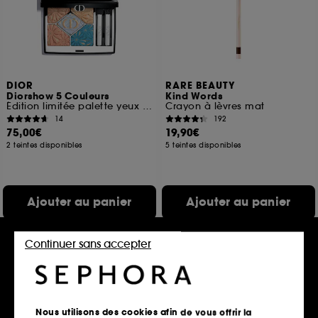
DIOR
RARE BEAUTY
Diorshow 5 Couleurs
Kind Words
Édition limitée palette yeux 5 fards à paupières
Crayon à lèvres mat
14
192
75,00€
19,90€
2 teintes disponibles
5 teintes disponibles
Ajouter au panier
Ajouter au panier
Continuer sans accepter
Nouveauté
Nous utilisons des cookies afin de vous offrir la