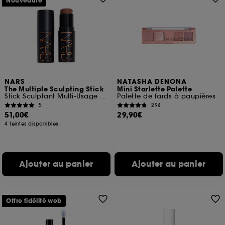
Nouveauté
NARS
NATASHA DENONA
The Multiple Sculpting Stick
Mini Starlette Palette
Stick Sculptant Multi‑Usage Crème‑Poudre
Palette de fards à paupières
5
294
51,00€
29,90€
4 teintes disponibles
Ajouter au panier
Ajouter au panier
Offre fidélité web