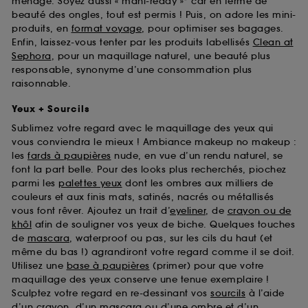
ménage. Soyez aussi « mani-ready »* car en terme de
beauté des ongles, tout est permis ! Puis, on adore les mini-
produits, en
format voyage
, pour optimiser ses bagages.
Enfin, laissez-vous tenter par les produits labellisés
Clean at
Sephora
, pour un maquillage naturel, une beauté plus
responsable, synonyme d’une consommation plus
raisonnable.
Yeux + Sourcils
Sublimez votre regard avec le maquillage des yeux qui
vous conviendra le mieux ! Ambiance makeup no makeup :
les
fards à paupières
nude, en vue d’un rendu naturel, se
font la part belle. Pour des looks plus recherchés, piochez
parmi les
palettes yeux
dont les ombres aux milliers de
couleurs et aux finis mats, satinés, nacrés ou métallisés
vous font rêver. Ajoutez un trait d’
eyeliner
, de
crayon ou de
khôl
afin de souligner vos yeux de biche. Quelques touches
de
mascara
, waterproof ou pas, sur les cils du haut (et
même du bas !) agrandiront votre regard comme il se doit.
Utilisez une
base à paupières
(primer) pour que votre
maquillage des yeux conserve une tenue exemplaire !
Sculptez votre regard en re-dessinant vos
sourcils
à l’aide
d’un crayon, d’un mascara ou d’une ombre et d’un