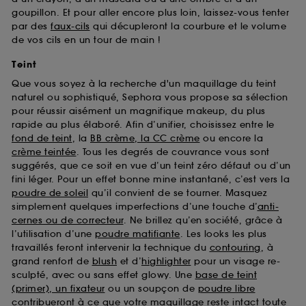
goupillon. Et pour aller encore plus loin, laissez-vous tenter
par des
faux-cils
qui décupleront la courbure et le volume
de vos cils en un tour de main !
Teint
Que vous soyez à la recherche d'un maquillage du teint
naturel ou sophistiqué, Sephora vous propose sa sélection
pour réussir aisément un magnifique makeup, du plus
rapide au plus élaboré. Afin d’unifier, choisissez entre le
fond de teint
, la
BB crème, la CC crème
ou encore la
crème teintée
. Tous les degrés de couvrance vous sont
suggérés, que ce soit en vue d’un teint zéro défaut ou d’un
fini léger. Pour un effet bonne mine instantané, c’est vers la
poudre de soleil
qu’il convient de se tourner. Masquez
simplement quelques imperfections d’une touche d’
anti-
cernes ou de correcteur
. Ne brillez qu’en société, grâce à
l’utilisation d’une
poudre matifiante
. Les looks les plus
travaillés feront intervenir la technique du
contouring
, à
grand renfort de
blush
et d’
highlighter
pour un visage re-
sculpté, avec ou sans effet glowy. Une
base de teint
(primer), un fixateur
ou un soupçon de
poudre libre
contribueront à ce que votre maquillage reste intact toute