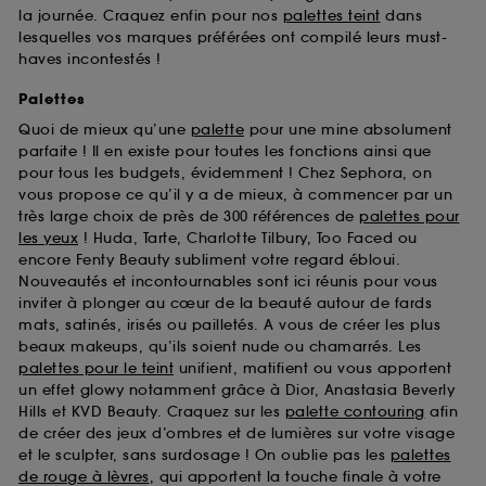
la journée. Craquez enfin pour nos
palettes teint
dans
lesquelles vos marques préférées ont compilé leurs must-
haves incontestés !
Palettes
Quoi de mieux qu’une
palette
pour une mine absolument
parfaite ! Il en existe pour toutes les fonctions ainsi que
pour tous les budgets, évidemment ! Chez Sephora, on
vous propose ce qu’il y a de mieux, à commencer par un
très large choix de près de 300 références de
palettes pour
les yeux
! Huda, Tarte, Charlotte Tilbury, Too Faced ou
encore Fenty Beauty subliment votre regard ébloui.
Nouveautés et incontournables sont ici réunis pour vous
inviter à plonger au cœur de la beauté autour de fards
mats, satinés, irisés ou pailletés. A vous de créer les plus
beaux makeups, qu’ils soient nude ou chamarrés. Les
palettes pour le teint
unifient, matifient ou vous apportent
un effet glowy notamment grâce à Dior, Anastasia Beverly
Hills et KVD Beauty. Craquez sur les
palette contouring
afin
de créer des jeux d’ombres et de lumières sur votre visage
et le sculpter, sans surdosage ! On oublie pas les
palettes
de rouge à lèvres
, qui apportent la touche finale à votre