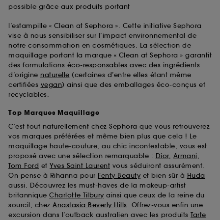
possible grâce aux produits portant
l’estampille « Clean at Sephora ». Cette initiative Sephora
vise à nous sensibiliser sur l’impact environnemental de
notre consommation en cosmétiques. La sélection de
maquillage portant la marque « Clean at Sephora » garantit
des formulations
éco-responsables
avec des ingrédients
d’origine
naturelle
(certaines d’entre elles étant même
certifiées
vegan
) ainsi que des emballages éco-conçus et
recyclables.
Top Marques Maquillage
C’est tout naturellement chez Sephora que vous retrouverez
vos marques préférées et même bien plus que cela ! Le
maquillage haute-couture, au chic incontestable, vous est
proposé avec une sélection remarquable :
Dior
,
Armani
,
Tom Ford
et
Yves Saint Laurent
vous séduiront assurément.
On pense à Rihanna pour
Fenty Beauty
et bien sûr à
Huda
aussi. Découvrez les must-haves de la makeup-artist
britannique
Charlotte Tilbury
ainsi que ceux de la reine du
sourcil, chez
Anastasia Beverly Hills
. Offrez-vous enfin une
excursion dans l’outback australien avec les produits
Tarte