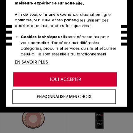
meilleure expérience sur notre site.
Afin de vous offrir une expérience d’achat en ligne
optimale, SEPHORA et ses partenaires utilisent des
ISLE OF PARADISE
LANCÔME
Sunny Serum Setting Spray –
Confort
cookies et autres traceurs, tels que des :
Brume fixatrice de
Démaquillant Crème-Mousse
maquillage
137
Cookies techniques :
ils sont nécessaires pour
4
34,00€
vous permettre d’accéder aux différentes
19,90€
27,20€
/
100ml
catégories, produits et services du site et sécuriser
16,58€
/
100ml
celui-ci. Ils sont essentiels au fonctionnement
2 contenances disponibles
technique du site et ne peuvent être désactivés.
EN SAVOIR PLUS
Ajouter au panier
Ajouter au panier
Cookies de personnalisation :
ils nous permettent
de vous offrir une expérience enrichie et
TOUT ACCEPTER
personnalisée en vous recommandant des
produits, des services et des contenus qui
répondent au mieux à vos préférences, et de vous
PERSONNALISER MES CHOIX
proposer des offres promotionnelles adaptées à
votre profil.
Cookies réseaux sociaux et publicité :
ils sont
utilisés pour vous présenter du contenu susceptible
de vous plaire via des publicités, y compris sur des
sites tiers et sur les réseaux sociaux, sur la base