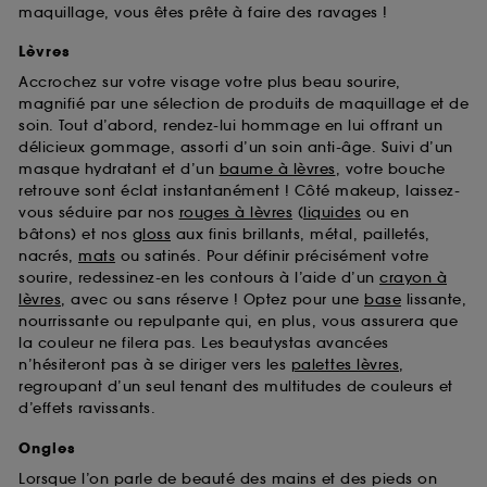
maquillage, vous êtes prête à faire des ravages !
Lèvres
Accrochez sur votre visage votre plus beau sourire,
magnifié par une sélection de produits de maquillage et de
soin. Tout d’abord, rendez-lui hommage en lui offrant un
délicieux gommage, assorti d’un soin anti-âge. Suivi d’un
masque hydratant et d’un
baume à lèvres
, votre bouche
retrouve sont éclat instantanément ! Côté makeup, laissez-
vous séduire par nos
rouges à lèvres
(
liquides
ou en
bâtons) et nos
gloss
aux finis brillants, métal, pailletés,
nacrés,
mats
ou satinés. Pour définir précisément votre
sourire, redessinez-en les contours à l’aide d’un
crayon à
lèvres
, avec ou sans réserve ! Optez pour une
base
lissante,
nourrissante ou repulpante qui, en plus, vous assurera que
la couleur ne filera pas. Les beautystas avancées
n’hésiteront pas à se diriger vers les
palettes lèvres
,
regroupant d’un seul tenant des multitudes de couleurs et
d’effets ravissants.
Ongles
Lorsque l’on parle de beauté des mains et des pieds on