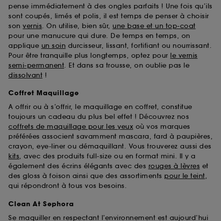
pense immédiatement à des ongles parfaits ! Une fois qu’ils
sont coupés, limés et polis, il est temps de penser à choisir
son
vernis
. On utilise, bien sûr,
une base et un top-coat
pour une manucure qui dure. De temps en temps, on
applique
un soin
durcisseur, lissant, fortifiant ou nourrissant.
Pour être tranquille plus longtemps, optez pour
le vernis
semi-permanent
. Et dans sa trousse, on oublie pas le
dissolvant
!
Coffret Maquillage
A offrir ou à s’offrir, le maquillage en coffret, constitue
toujours un cadeau du plus bel effet ! Découvrez nos
coffrets de maquillage pour les yeux
où vos marques
préférées associent savamment mascara, fard à paupières,
crayon, eye-liner ou démaquillant. Vous trouverez aussi des
kits
, avec des produits full-size ou en format mini. Il y a
également des écrins élégants avec des
rouges à lèvres
et
des gloss à foison ainsi que des assortiments
pour le teint
,
qui répondront à tous vos besoins.
Clean At Sephora
Se maquiller en respectant l’environnement est aujourd’hui