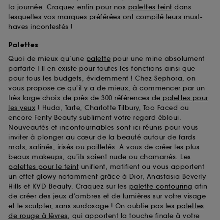
la journée. Craquez enfin pour nos
palettes teint
dans
lesquelles vos marques préférées ont compilé leurs must-
haves incontestés !
Palettes
Quoi de mieux qu’une
palette
pour une mine absolument
parfaite ! Il en existe pour toutes les fonctions ainsi que
pour tous les budgets, évidemment ! Chez Sephora, on
vous propose ce qu’il y a de mieux, à commencer par un
très large choix de près de 300 références de
palettes pour
les yeux
! Huda, Tarte, Charlotte Tilbury, Too Faced ou
encore Fenty Beauty subliment votre regard ébloui.
Nouveautés et incontournables sont ici réunis pour vous
inviter à plonger au cœur de la beauté autour de fards
mats, satinés, irisés ou pailletés. A vous de créer les plus
beaux makeups, qu’ils soient nude ou chamarrés. Les
palettes pour le teint
unifient, matifient ou vous apportent
un effet glowy notamment grâce à Dior, Anastasia Beverly
Hills et KVD Beauty. Craquez sur les
palette contouring
afin
de créer des jeux d’ombres et de lumières sur votre visage
et le sculpter, sans surdosage ! On oublie pas les
palettes
de rouge à lèvres
, qui apportent la touche finale à votre