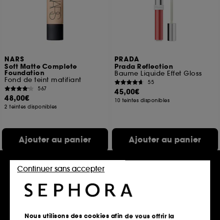
NARS
PRADA
Soft Matte Complete
Prada Reflection
Foundation
Baume Liquide Effet Gloss
Fond de teint matifiant
55
567
45,00€
48,00€
10 teintes disponibles
2 teintes disponibles
Ajouter au panier
Ajouter au panier
Continuer sans accepter
Exclu web
Nous utilisons des cookies afin de vous offrir la