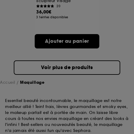
Sculpteur Visage
20
36,00€
A l'exception des cookies techniques, le dépôt et la
3 teintes disponibles
lecture de ces traceurs requiert votre accord. Vous
pouvez personnaliser vos choix concernant le dépôt
de ces cookies grâce au bouton "personnaliser mes
choix" ci-dessous ou décider de "tout accepter".
Ajouter au panier
Sephora pourra associer les informations de
navigation collectées par ces Cookies, pour les
finalités acceptées, avec les données personnelles
collectées ou générées lors de votre activité en ligne
ou en magasin. Pour refuser tous les cookies, cliques
Voir plus de produits
sur "continuer sans accepter". Voous pouvez à tout
moment choisir de retirer votrte consentement. Si vous
souhaitez obtenir plus d'information sur les cookies
Accueil
Maquillage
utilisés,
cliquez
ici
.
Essentiel beauté incontournable, le maquillage est notre
meilleur allié ! Teint frais, lèvres gourmandes et smoky eyes,
le makeup parfait est à portée de main. On laisse libre
cours à toutes nos envies maquillage en créant des looks à
l'infini ! Best-sellers ou nouveautés beauté, le maquillage
n'a jamais été aussi fun qu'avec Sephora.