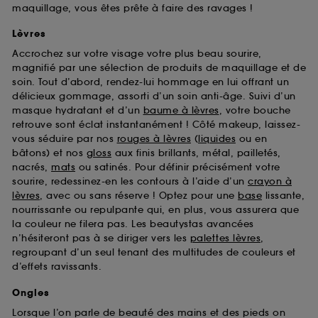
maquillage, vous êtes prête à faire des ravages !
Lèvres
Accrochez sur votre visage votre plus beau sourire,
magnifié par une sélection de produits de maquillage et de
soin. Tout d’abord, rendez-lui hommage en lui offrant un
délicieux gommage, assorti d’un soin anti-âge. Suivi d’un
masque hydratant et d’un
baume à lèvres
, votre bouche
retrouve sont éclat instantanément ! Côté makeup, laissez-
vous séduire par nos
rouges à lèvres
(
liquides
ou en
bâtons) et nos
gloss
aux finis brillants, métal, pailletés,
nacrés,
mats
ou satinés. Pour définir précisément votre
sourire, redessinez-en les contours à l’aide d’un
crayon à
lèvres
, avec ou sans réserve ! Optez pour une
base
lissante,
nourrissante ou repulpante qui, en plus, vous assurera que
la couleur ne filera pas. Les beautystas avancées
n’hésiteront pas à se diriger vers les
palettes lèvres
,
regroupant d’un seul tenant des multitudes de couleurs et
d’effets ravissants.
Ongles
Lorsque l’on parle de beauté des mains et des pieds on