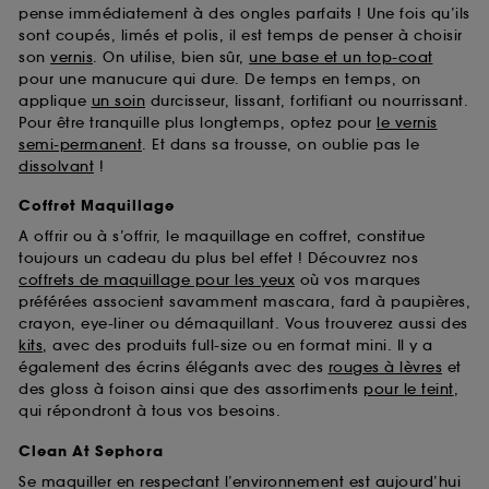
pense immédiatement à des ongles parfaits ! Une fois qu’ils
sont coupés, limés et polis, il est temps de penser à choisir
son
vernis
. On utilise, bien sûr,
une base et un top-coat
pour une manucure qui dure. De temps en temps, on
applique
un soin
durcisseur, lissant, fortifiant ou nourrissant.
Pour être tranquille plus longtemps, optez pour
le vernis
semi-permanent
. Et dans sa trousse, on oublie pas le
dissolvant
!
Coffret Maquillage
A offrir ou à s’offrir, le maquillage en coffret, constitue
toujours un cadeau du plus bel effet ! Découvrez nos
coffrets de maquillage pour les yeux
où vos marques
préférées associent savamment mascara, fard à paupières,
crayon, eye-liner ou démaquillant. Vous trouverez aussi des
kits
, avec des produits full-size ou en format mini. Il y a
également des écrins élégants avec des
rouges à lèvres
et
des gloss à foison ainsi que des assortiments
pour le teint
,
qui répondront à tous vos besoins.
Clean At Sephora
Se maquiller en respectant l’environnement est aujourd’hui