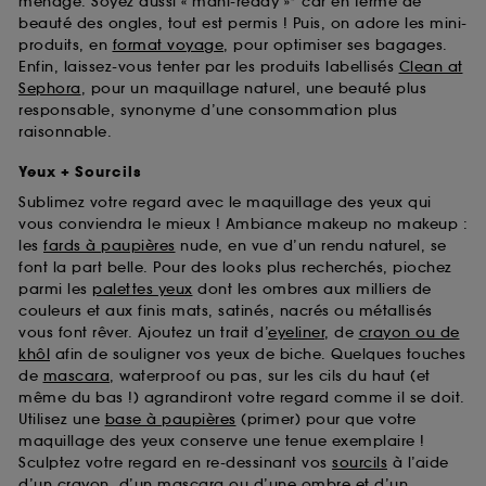
ménage. Soyez aussi « mani-ready »* car en terme de
beauté des ongles, tout est permis ! Puis, on adore les mini-
produits, en
format voyage
, pour optimiser ses bagages.
Enfin, laissez-vous tenter par les produits labellisés
Clean at
Sephora
, pour un maquillage naturel, une beauté plus
responsable, synonyme d’une consommation plus
raisonnable.
Yeux + Sourcils
Sublimez votre regard avec le maquillage des yeux qui
vous conviendra le mieux ! Ambiance makeup no makeup :
les
fards à paupières
nude, en vue d’un rendu naturel, se
font la part belle. Pour des looks plus recherchés, piochez
parmi les
palettes yeux
dont les ombres aux milliers de
couleurs et aux finis mats, satinés, nacrés ou métallisés
vous font rêver. Ajoutez un trait d’
eyeliner
, de
crayon ou de
khôl
afin de souligner vos yeux de biche. Quelques touches
de
mascara
, waterproof ou pas, sur les cils du haut (et
même du bas !) agrandiront votre regard comme il se doit.
Utilisez une
base à paupières
(primer) pour que votre
maquillage des yeux conserve une tenue exemplaire !
Sculptez votre regard en re-dessinant vos
sourcils
à l’aide
d’un crayon, d’un mascara ou d’une ombre et d’un