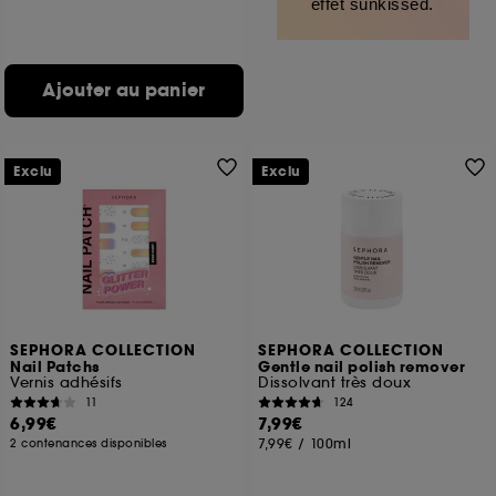
effet sunkissed.
Ajouter au panier
Exclu
Exclu
SEPHORA COLLECTION
SEPHORA COLLECTION
Nail Patchs
Gentle nail polish remover
Vernis adhésifs
Dissolvant très doux
11
124
6,99€
7,99€
7,99€
/
100ml
2 contenances disponibles