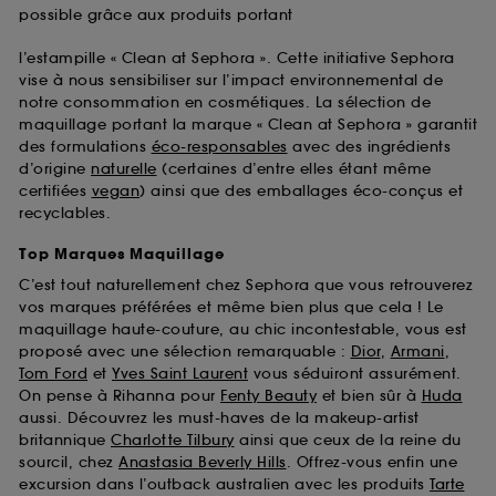
possible grâce aux produits portant
l’estampille « Clean at Sephora ». Cette initiative Sephora
vise à nous sensibiliser sur l’impact environnemental de
notre consommation en cosmétiques. La sélection de
maquillage portant la marque « Clean at Sephora » garantit
des formulations
éco-responsables
avec des ingrédients
d’origine
naturelle
(certaines d’entre elles étant même
certifiées
vegan
) ainsi que des emballages éco-conçus et
recyclables.
Top Marques Maquillage
C’est tout naturellement chez Sephora que vous retrouverez
vos marques préférées et même bien plus que cela ! Le
maquillage haute-couture, au chic incontestable, vous est
proposé avec une sélection remarquable :
Dior
,
Armani
,
Tom Ford
et
Yves Saint Laurent
vous séduiront assurément.
On pense à Rihanna pour
Fenty Beauty
et bien sûr à
Huda
aussi. Découvrez les must-haves de la makeup-artist
britannique
Charlotte Tilbury
ainsi que ceux de la reine du
sourcil, chez
Anastasia Beverly Hills
. Offrez-vous enfin une
excursion dans l’outback australien avec les produits
Tarte