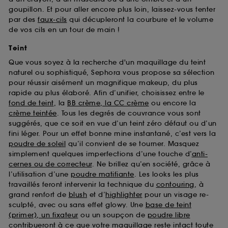
goupillon. Et pour aller encore plus loin, laissez-vous tenter
par des
faux-cils
qui décupleront la courbure et le volume
de vos cils en un tour de main !
Teint
Que vous soyez à la recherche d'un maquillage du teint
naturel ou sophistiqué, Sephora vous propose sa sélection
pour réussir aisément un magnifique makeup, du plus
rapide au plus élaboré. Afin d’unifier, choisissez entre le
fond de teint
, la
BB crème, la CC crème
ou encore la
crème teintée
. Tous les degrés de couvrance vous sont
suggérés, que ce soit en vue d’un teint zéro défaut ou d’un
fini léger. Pour un effet bonne mine instantané, c’est vers la
poudre de soleil
qu’il convient de se tourner. Masquez
simplement quelques imperfections d’une touche d’
anti-
cernes ou de correcteur
. Ne brillez qu’en société, grâce à
l’utilisation d’une
poudre matifiante
. Les looks les plus
travaillés feront intervenir la technique du
contouring
, à
grand renfort de
blush
et d’
highlighter
pour un visage re-
sculpté, avec ou sans effet glowy. Une
base de teint
(primer), un fixateur
ou un soupçon de
poudre libre
contribueront à ce que votre maquillage reste intact toute