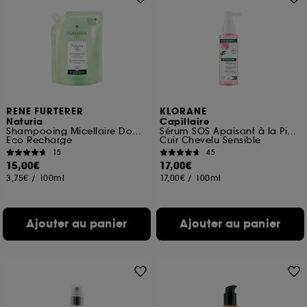
RENE FURTERER
KLORANE
Naturia
Capillaire
Shampooing Micellaire Douceur
Sérum SOS Apaisant à la Pivoine BIO
Eco Recharge
Cuir Chevelu Sensible
15
45
15,00€
17,00€
3,75€
/
100ml
17,00€
/
100ml
Ajouter au panier
Ajouter au panier