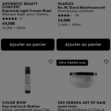
AUTHENTIC BEAUTY
OLAPLEX
CONCEPT
No.4C Bond Maintenance®
Replenish Light Cream Mask
Shampoing clarifiant
Masque léger pour cheveux fins et abîmés
149
10
34,00€
44,00€
13,60€
/
100ml
22,00€
/
100ml
Ajouter au panier
Ajouter au panier
Offre fidélité web
COLOR WOW
SHU UEMURA ART OF HAIR
Pop and Lock Shellac
izumi tonic
Sérum revitalisant pour Cheveux
Masque Fortifiant à L'Eau de Riz pour Cheveux Fragiles