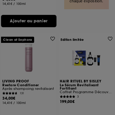
chaque exposition.
14,41€
/
100ml
Ajouter au panier
Clean at Sephora
Edition limitée
LIVING PROOF
HAIR RITUEL BY SISLEY
Restore Conditioner
Le Sérum Revitalisant
Fortifiant
Après-shampoing revitalisant
Coffret Programme Découverte
131
3
34,00€
199,00€
14,41€
/
100ml