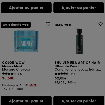
Ajouter au panier
Ajouter au panier
Offre fidélité web
Exclu web
COLOR WOW
SHU UEMURA ART OF HAIR
Money Mask
Ultimate Reset
Masque Cheveux
Conditioner cheveux très abîmés
582
444
38,50€
62,00€
24,80€
/
100ml
Prix d'origine : 55,00€
-30%
17,91€
/
100ml
Ajouter au panier
Ajouter au panier