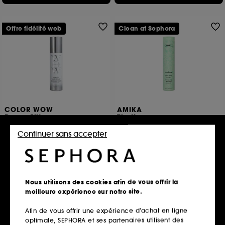
Offre fidélité web
Clean at Sephora
COLOR WOW
AMIKA
Dream Filter
The Kure
Avant-Shampooing
Après-Shampoing Réparateur Restructurant pour Cheveux Abîmés
Continuer sans accepter
182
471
26,25€
29,90€
10,87€
/
100ml
Prix d'origine : 35,00€
-25%
13,13€
/
100ml
Nous utilisons des cookies afin de vous offrir la
Ajouter au panier
Ajouter au panier
meilleure expérience sur notre site.
Afin de vous offrir une expérience d’achat en ligne
optimale, SEPHORA et ses partenaires utilisent des