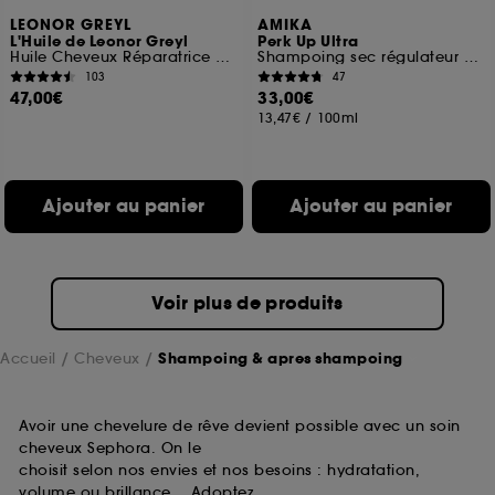
LEONOR GREYL
AMIKA
L'Huile de Leonor Greyl
Perk Up Ultra
Huile Cheveux Réparatrice et Protectice
Shampoing sec régulateur de sébum
103
47
47,00€
33,00€
13,47€
/
100ml
Ajouter au panier
Ajouter au panier
Voir plus de produits
Accueil
Cheveux
Shampoing & apres shampoing
Avoir une chevelure de rêve devient possible avec un soin
cheveux Sephora. On le
choisit selon nos envies et nos besoins : hydratation,
volume ou brillance… Adoptez