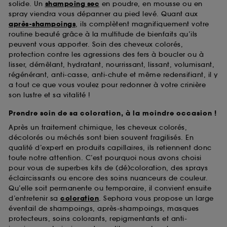
solide. Un
shampoing sec
en poudre, en mousse ou en
spray viendra vous dépanner au pied levé. Quant aux
après-shampoings
, ils complètent magnifiquement votre
routine beauté grâce à la multitude de bienfaits qu’ils
peuvent vous apporter. Soin des cheveux colorés,
protection contre les agressions des fers à boucler ou à
lisser, démêlant, hydratant, nourrissant, lissant, volumisant,
régénérant, anti-casse, anti-chute et même redensifiant, il y
a tout ce que vous voulez pour redonner à votre crinière
son lustre et sa vitalité !
Prendre soin de sa coloration, à la moindre occasion !
Après un traitement chimique, les cheveux colorés,
décolorés ou méchés sont bien souvent fragilisés. En
qualité d’expert en produits capillaires, ils retiennent donc
toute notre attention. C’est pourquoi nous avons choisi
pour vous de superbes kits de (dé)coloration, des sprays
éclaircissants ou encore des soins nuanceurs de couleur.
Qu’elle soit permanente ou temporaire, il convient ensuite
d’entretenir sa
coloration
. Sephora vous propose un large
éventail de shampoings, après-shampoings, masques
protecteurs, soins colorants, repigmentants et anti-