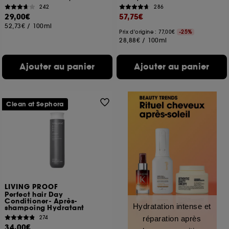
242
286
29,00€
57,75€
52,73€
/
100ml
Prix d'origine : 77,00€
-25%
28,88€
/
100ml
Ajouter au panier
Ajouter au panier
Clean at Sephora
LIVING PROOF
Perfect hair Day
Conditioner- Après-
Hydratation intense et
shampoing Hydratant
274
réparation après
34,00€