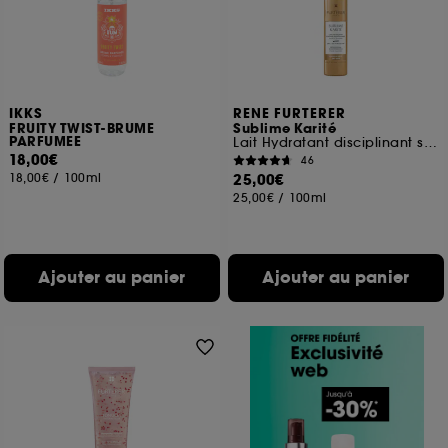
IKKS
RENE FURTERER
FRUITY TWIST-BRUME
Sublime Karité
PARFUMEE
Lait Hydratant disciplinant sans rinçage
18,00€
46
18,00€
/
100ml
25,00€
25,00€
/
100ml
Ajouter au panier
Ajouter au panier