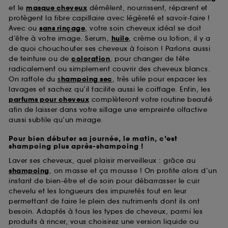
et le
masque cheveux
démêlent, nourrissent, réparent et
protègent la fibre capillaire avec légèreté et savoir-faire !
Avec ou
sans rinçage
, votre soin cheveux idéal se doit
d’être à votre image. Serum,
huile
, crème ou lotion, il y a
de quoi chouchouter ses cheveux à foison ! Parlons aussi
de teinture ou de
coloration
, pour changer de tête
radicalement ou simplement couvrir des cheveux blancs.
On raffole du
s
hampoing sec
, très utile pour espacer les
lavages et sachez qu’il facilite aussi le coiffage. Enfin, les
parfums pour cheveux
complèteront votre routine beauté
afin de laisser dans votre sillage une empreinte olfactive
aussi subtile qu’un mirage.
Pour bien débuter sa journée, le matin, c’est
shampoing plus après-shampoing !
Laver ses cheveux, quel plaisir merveilleux : grâce au
shampoing
, on masse et ça mousse ! On profite alors d’un
instant de bien-être et de soin pour débarrasser le cuir
chevelu et les longueurs des impuretés tout en leur
permettant de faire le plein des nutriments dont ils ont
besoin. Adaptés à tous les types de cheveux, parmi les
produits à rincer, vous choisirez une version liquide ou