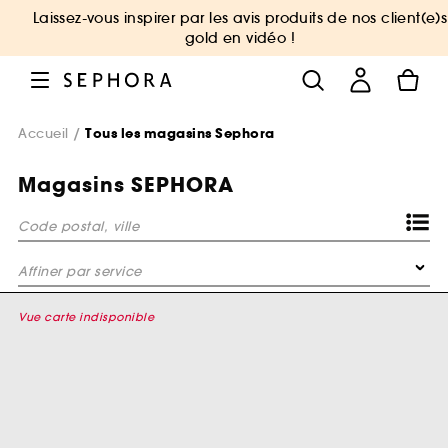
Laissez-vous inspirer par les avis produits de nos client(e)s
gold en vidéo !
Accueil
Tous les magasins Sephora
Magasins SEPHORA
Code postal, ville
Affiner par service
Bar à sourcils Benefit
Vue carte indisponible
Le Bar à masques
Consultation Sourcils Benefit
VIP Room Gold Experience