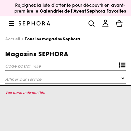
Rejoignez la liste d'attente pour découvrir en avant-
Calendrier de l'Avent Sephora Favorites
première le
Accueil
Tous les magasins Sephora
Magasins SEPHORA
Code postal, ville
Affiner par service
Bar à sourcils Benefit
Vue carte indisponible
Le Bar à masques
Consultation Sourcils Benefit
VIP Room Gold Experience