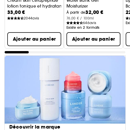
Cream skin cerapeptide
Water Bank Gel
L
lotion tonique et hydratante
Moisturizer
Ba
33,00 €
32,00 €
2
Gel Hydratant
À partir de
2044
avis
76,00 € / 100ml
646
avis
Ex
Existe en 2 formats
Ajouter au panier
Ajouter au panier
Découvrir la marque