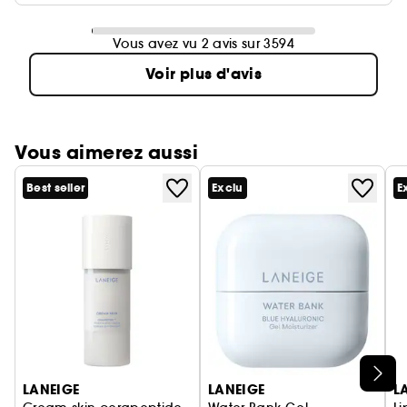
Vous avez vu 2 avis sur 3594
Voir plus d'avis
Vous aimerez aussi
Best seller
Exclu
E
Ignorer le carrousel produits
LANEIGE
LANEIGE
L