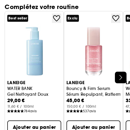
cutanée pour une peau plus résistante.
Complétez votre routine
*1/2000 fois plus petite que l'acide hyaluronique
utilisé dans la première ligne Water Bank
Best seller
Exclu
B
•
commercialisée sur les marchés de l'UE.
Hydratants imitant les lipides de la peau
(céramides, cholestérol, acides gras) :
Contribuent à une hydratation maximale et
durable.
Ignorer le carrousel produits
LANEIGE
LANEIGE
L
WATER BANK
Bouncy & Firm Serum
W
Gel Nettoyant Doux
Sérum Repulpant, Raffermissant
M
29,00 €
45,00 €
3
11,60 € / 100ml
150,00 € / 100ml
47
784
avis
537
avis
Ajouter au panier
Ajouter au panier