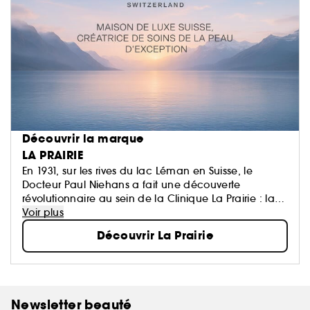
Découvrir la marque
LA PRAIRIE
En 1931, sur les rives du lac Léman en Suisse, le
Docteur Paul Niehans a fait une découverte
révolutionnaire au sein de la Clinique La Prairie : la
thérapie cellulaire est le secret de la longévité.
Voir plus
Découvrir La Prairie
S'appuyant sur cette découverte exceptionnelle, La
Prairie élève la science au rang d'art en
sélectionnant des ingrédients précieux enrichis en
Complexe Cellulaire Exclusif™ et en développant
des textures actives somptueuses aux propriétés
Newsletter beauté
olfactives vibrantes, présentées dans des flacons