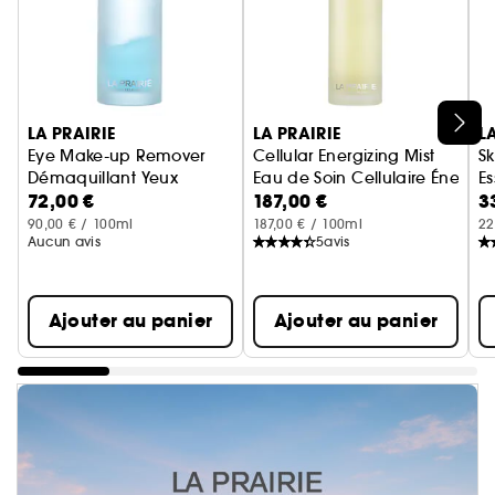
Ignorer le carrousel produits
LA PRAIRIE
LA PRAIRIE
L
Eye Make-up Remover
Cellular Energizing Mist
Sk
Démaquillant Yeux
Eau de Soin Cellulaire Énergis
Es
72,00 €
187,00 €
3
S
90,00 € / 100ml
187,00 € / 100ml
22
Aucun avis
5
avis
Ajouter au panier
Ajouter au panier