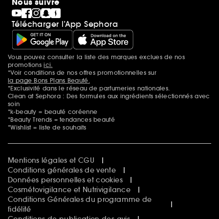
Nous suivre
Télécharger l’App Sephora
Vous pouvez consulter la liste des marques exclues de nos
Mentions additionnelles
promotions
ici.
*Voir conditions de nos offres promotionnelles sur
la page Bons Plans Beauté.
*Exclusivité dans le réseau de parfumeries nationales.
Clean at Sephora : Des formules aux ingrédients sélectionnés avec
soin
*k-beauty = beauté coréenne
*Beauty Trends = tendances beauté
*Wishlist = liste de souhaits
Mentions légales et CGU
Conditions générales de vente
Données personnelles et cookies
Cosmétovigilance et Nutrivigilance
Conditions Générales du programme de
fidélité
Conditions de publication des avis