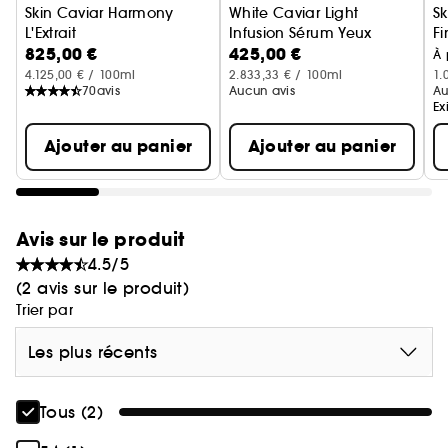
Skin Caviar Harmony
White Caviar Light
S
les taches de vieillesse et les décolorations
L'Extrait
Infusion Sérum Yeux
Fi
• Assure une hydratation prolongée et intensive
825,00 €
425,00 €
Sérum Visage
Sérum contour des yeux éclair
Cr
À 
4.125,00 € / 100ml
2.833,33 € / 100ml
1.
70
avis
Aucun avis
Au
Ex
Ajouter au panier
Ajouter au panier
Avis sur le produit
4.5/5
(2 avis sur le produit)
Trier par
Les plus récents
Tous (2)