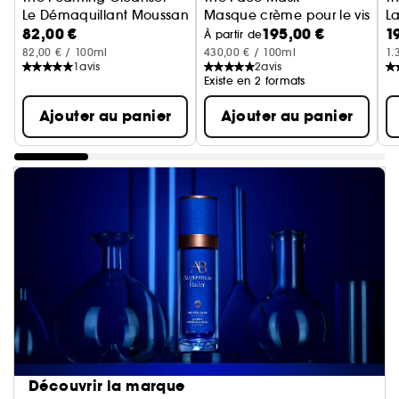
Le Démaquillant Moussant
Masque crème pour le visage
L
82,00 €
195,00 €
1
À partir de
82,00 € / 100ml
430,00 € / 100ml
1.
1
avis
2
avis
Existe en 2 formats
Ajouter au panier
Ajouter au panier
Découvrir la marque