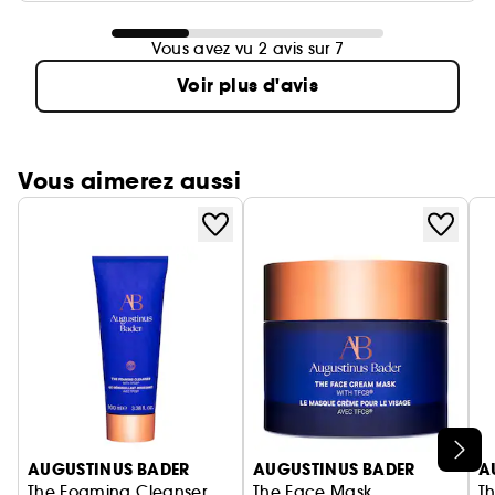
Vous avez vu 2 avis sur 7
Voir plus d'avis
Vous aimerez aussi
Ignorer le carrousel produits
AUGUSTINUS BADER
AUGUSTINUS BADER
A
The Foaming Cleanser
The Face Mask
T