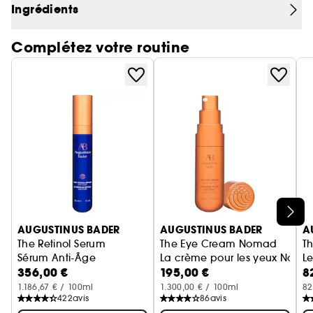
Ingrédients
vieillissement. Votre SPF 50 quotidien. Alimenté
- SPF50 léger, sans traces blanches
par le TFC8®.
- Ne bouche pas les pores
Complétez votre routine
- Formulé sans parfum. Non comédogène.
Ignorer le carrousel produits
AUGUSTINUS BADER
AUGUSTINUS BADER
A
The Retinol Serum
The Eye Cream Nomad
T
Sérum Anti-Âge
La crème pour les yeux Noma
L
356,00 €
195,00 €
8
1.186,67 € / 100ml
1.300,00 € / 100ml
82
422
avis
86
avis