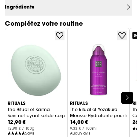
Ingrédients
Plusieurs senteurs sont disponibles.
Complétez votre routine
B
Ignorer le carrousel produits
RITUALS
RITUALS
R
The Ritual of Karma
The Ritual of Yozakura
Th
Soin nettoyant solide corps et cheveux
Mousse Hydratante pour le Co
C
12,90 €
14,00 €
2
12,90 € / 100g
9,33 € / 100ml
5
avis
Aucun avis