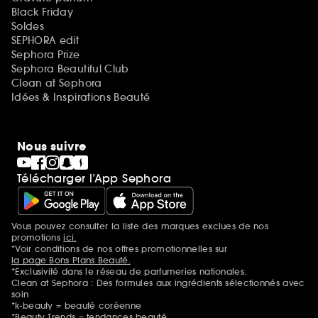
Black Friday
Soldes
SEPHORA edit
Sephora Prize
Sephora Beautiful Club
Clean at Sephora
Idées & Inspirations Beauté
Nous suivre
Télécharger l’App Sephora
Vous pouvez consulter la liste des marques exclues de nos
Mentions additionnelles
promotions
ici.
*Voir conditions de nos offres promotionnelles sur
la page Bons Plans Beauté.
*Exclusivité dans le réseau de parfumeries nationales.
Clean at Sephora : Des formules aux ingrédients sélectionnés avec
soin
*k-beauty = beauté coréenne
*Beauty Trends = tendances beauté