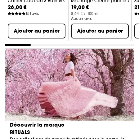
Coffret Cadeau S Bain & Corps
Recharge Crème pour le Corp
Su
26,00 €
19,00 €
2
151
avis
8,64 € / 100ml
Aucun avis
Ajouter au panier
Ajouter au panier
Découvrir la marque
RITUALS