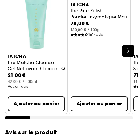
TATCHA
d'hydratation de la peau pour éviter une
The Rice Polish
sensation de sécheresse et de tiraillement.
Poudre Enzymatique Moussan
78,00 €
Minimise le glissement du maquillage
130,00 € / 100g
Révèle un teint propre en lissant la texture de la
1614
avis
peau et en réduisant l'excès de sébum et de
brillance pour un maquillage qui dure toute la
Ignorer le carrousel produits
TATCHA
T
journée.
The Matcha Cleanse
Th
Gel Nettoyant Clarifiant Quotidien Format Voyage
So
21,00 €
7
42,00 € / 100ml
14
Aucun avis
Ajouter au panier
Ajouter au panier
Avis sur le produit