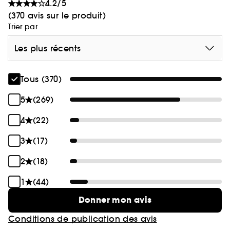
4.2/5
(370 avis sur le produit)
Trier par
Les plus récents
Tous (370)
5
(269)
4
(22)
3
(17)
2
(18)
1
(44)
Donner mon avis
Conditions de publication des avis