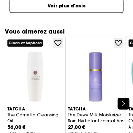
Voir plus d'avis
Vous aimerez aussi
Clean at Sephora
C
Ignorer le carrousel produits
TATCHA
TATCHA
T
The Camellia Cleansing
The Dewy Milk Moisturizer
T
Oil
Soin Hydratant Format Voyag
C
56,00 €
27,00 €
Démaquillant Et Nettoyant 2-en-1
À 