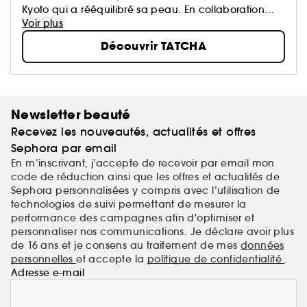
Kyoto qui a rééquilibré sa peau. En collaboration
avec une équipe talentueuse au Japon, elle a créé
Voir plus
des soins de la peau japonais transformateurs pour
Découvrir TATCHA
nourrir la peau et l’esprit.
Newsletter beauté
Recevez les nouveautés, actualités et offres
Sephora par email
En m’inscrivant, j’accepte de recevoir par email mon
code de réduction ainsi que les offres et actualités de
Sephora personnalisées y compris avec l’utilisation de
technologies de suivi permettant de mesurer la
performance des campagnes afin d'optimiser et
personnaliser nos communications. Je déclare avoir plus
de 16 ans et je consens au traitement de mes
données
personnelles
et accepte la
politique de confidentialité
.
Adresse e-mail