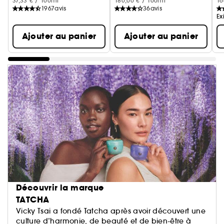
37,33 € / 100ml
180,00 € / 100ml
16
1967
avis
36
avis
Ex
Ajouter au panier
Ajouter au panier
Découvrir la marque
TATCHA
Vicky Tsai a fondé Tatcha après avoir découvert une
culture d’harmonie, de beauté et de bien-être à