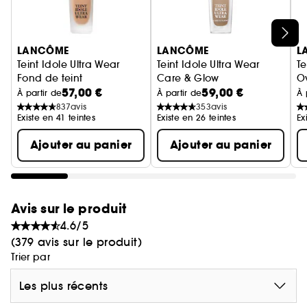
Ignorer le carrousel produits
LANCÔME
LANCÔME
L
Teint Idole Ultra Wear
Teint Idole Ultra Wear
Te
Fond de teint
Care & Glow
O
57,00 €
59,00 €
Fond de Teint
Co
À partir de
À partir de
À 
837
avis
353
avis
Existe en 41 teintes
Existe en 26 teintes
Ex
Ajouter au panier
Ajouter au panier
Avis sur le produit
4.6/5
(379 avis sur le produit)
Trier par
Les plus récents