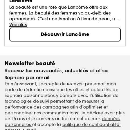
Lancôme
La beauté est une rose que Lancôme offre aux
femmes. La beauté des femmes va au-delà des
apparences. C'est une émotion à fleur de peau, un
éveil de tous les sens, le reflet d'une harmonie entre
Voir plus
le cœur, le corps et l'esprit...
Découvrir Lancôme
Newsletter beauté
Recevez les nouveautés, actualités et offres
Sephora par email
En m’inscrivant, j’accepte de recevoir par email mon
code de réduction ainsi que les offres et actualités de
Sephora personnalisées y compris avec l’utilisation de
technologies de suivi permettant de mesurer la
performance des campagnes afin d'optimiser et
personnaliser nos communications. Je déclare avoir plus
de 16 ans et je consens au traitement de mes
données
personnelles
et accepte la
politique de confidentialité
.