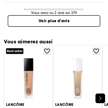
Vous avez vu 2 avis sur 379
Voir plus d'avis
Vous aimerez aussi
Best seller
Ignorer le carrousel produits
LANCÔME
LANCÔME
L