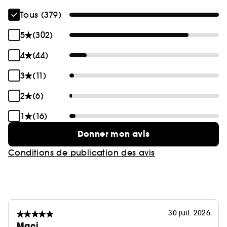
Tous (379)
5
(302)
4
(44)
3
(11)
2
(6)
1
(16)
Donner mon avis
Conditions de publication des avis
30 juil. 2026
Maci