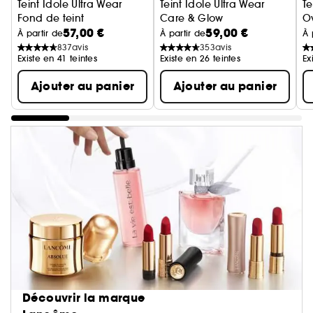
Teint Idole Ultra Wear
Teint Idole Ultra Wear
Te
Fond de teint
Care & Glow
O
57,00 €
59,00 €
Fond de Teint
Co
À partir de
À partir de
À 
837
avis
353
avis
Existe en 41 teintes
Existe en 26 teintes
Ex
Ajouter au panier
Ajouter au panier
Découvrir la marque