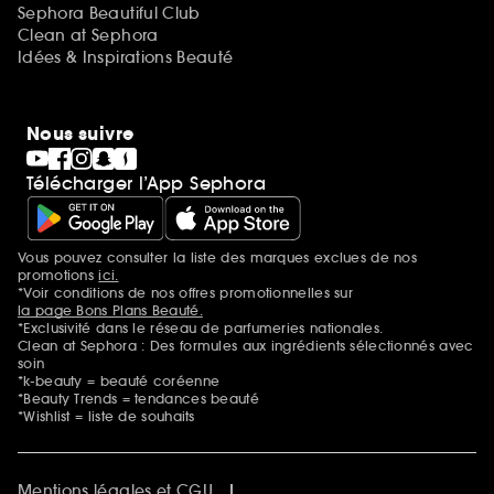
Sephora Beautiful Club
Clean at Sephora
Idées & Inspirations Beauté
Nous suivre
Télécharger l’App Sephora
Vous pouvez consulter la liste des marques exclues de nos
Mentions additionnelles
promotions
ici.
*Voir conditions de nos offres promotionnelles sur
la page Bons Plans Beauté.
*Exclusivité dans le réseau de parfumeries nationales.
Clean at Sephora : Des formules aux ingrédients sélectionnés avec
soin
*k-beauty = beauté coréenne
*Beauty Trends = tendances beauté
*Wishlist = liste de souhaits
Mentions légales et CGU