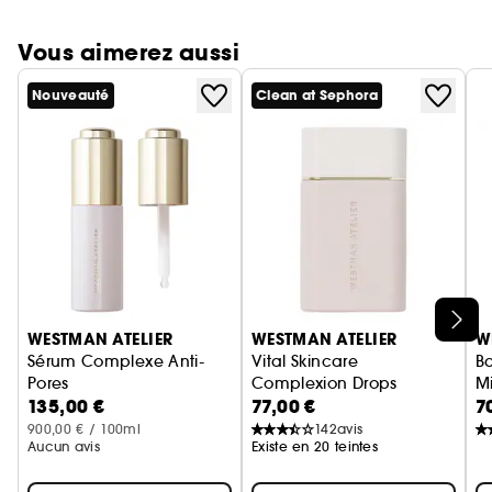
Vous aimerez aussi
Nouveauté
Clean at Sephora
Ignorer le carrousel produits
WESTMAN ATELIER
WESTMAN ATELIER
W
Sérum Complexe Anti-
Vital Skincare
B
Pores
Complexion Drops
M
135,00 €
77,00 €
7
Serum visage
Fond de Teint Lumineux Liquid
900,00 € / 100ml
142
avis
Aucun avis
Existe en 20 teintes