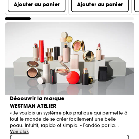
Ajouter au panier
Ajouter au panier
Découvrir la marque
WESTMAN ATELIER
« Je voulais un système plus pratique qui permette à
tout le monde de se créer facilement une belle
peau. Intuitif, rapide et simple. » Fondée par la
maquilleuse éditoriale Gucci Westman, la marque
Voir plus
de beauté propre Westman Atelier associe des