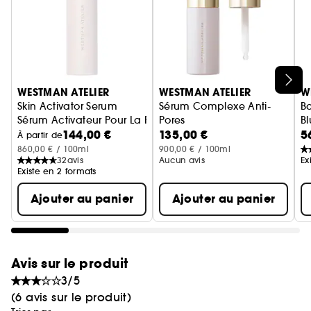
seulement.
Ignorer le carrousel produits
WESTMAN ATELIER
WESTMAN ATELIER
W
Skin Activator Serum
Sérum Complexe Anti-
B
Sérum Activateur Pour La Peau
Pores
Bl
144,00 €
135,00 €
5
Serum visage
À partir de
860,00 € / 100ml
900,00 € / 100ml
32
avis
Aucun avis
Ex
Existe en 2 formats
Ajouter au panier
Ajouter au panier
Avis sur le produit
3/5
(6 avis sur le produit)