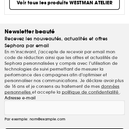
Voir tous les produits WESTMAN ATELIER
pigments hautes performances, des actifs de soin
cutané nourrissants et les formulations les plus sûres
à un œil extraordinaire pour la couleur. Il en résulte
un concept nouveau qui permet à tout le monde de
se créer facilement une peau d'une beauté
Newsletter beauté
saisissante, aussi agréable au toucher qu'à l'œil.
Recevez les nouveautés, actualités et offres
Sephora par email
En m’inscrivant, j’accepte de recevoir par email mon
code de réduction ainsi que les offres et actualités de
Sephora personnalisées y compris avec l’utilisation de
technologies de suivi permettant de mesurer la
performance des campagnes afin d'optimiser et
personnaliser nos communications. Je déclare avoir plus
de 16 ans et je consens au traitement de mes
données
personnelles
et accepte la
politique de confidentialité
.
Adresse e-mail
Par exemple: nom@example.com