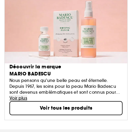
Découvrir la marque
MARIO BADESCU
Nous pensons qu'une belle peau est éternelle.
Depuis 1967, les soins pour la peau Mario Badescu
sont devenus emblématiques et sont connus pour
leurs soins personnalisés, aussi uniques que vous
Voir plus
l'êtes. Nous combinons la chimie cosmétique et
Voir tous les produits
l'expertise esthétique pour créer des routines qui
tiennent leurs promesses. Notre philosophie est
simple : des soins pour la peau efficaces pour tous -
et avec près de quatre générations de visages qui