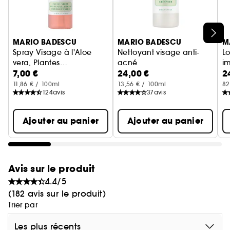
Ignorer le carrousel produits
MARIO BADESCU
MARIO BADESCU
M
Spray Visage à l'Aloe
Nettoyant visage anti-
Lo
vera, Plantes
acné
i
7,00 €
24,00 €
2
aromatiques et Eau de
Format Voyage
pour peau acneique
rose
11,86 € / 100ml
13,56 € / 100ml
82
124
avis
37
avis
Ajouter au panier
Ajouter au panier
Avis sur le produit
4.4/5
(182 avis sur le produit)
Trier par
Les plus récents