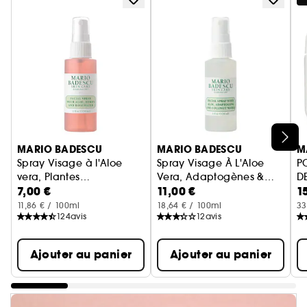
Ignorer le carrousel produits
MARIO BADESCU
MARIO BADESCU
M
Spray Visage à l'Aloe
Spray Visage À L'Aloe
P
vera, Plantes
Vera, Adaptogènes &
D
7,00 €
11,00 €
1
aromatiques et Eau de
Format Voyage
Eau De Coco
rose
11,86 € / 100ml
18,64 € / 100ml
33
124
avis
12
avis
Ajouter au panier
Ajouter au panier