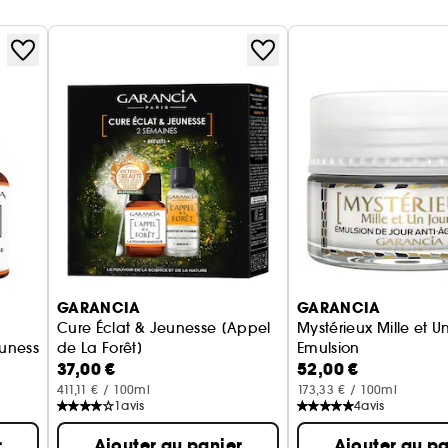
GARANCIA
GARANCIA
Cure Éclat & Jeunesse [Appel
Mystérieux Mille et U
eunesse
de La Forêt]
Emulsion
37,00 €
52,00 €
Coffret Soin Visage Anti-âge
Soin Anti-Âge
411,11 € / 100ml
173,33 € / 100ml
1
avis
4
avis
r
Ajouter au panier
Ajouter au pa