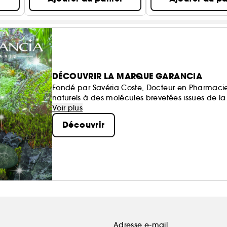
DÉCOUVRIR LA MARQUE GARANCIA
Fondé par Savéria Coste, Docteur en Pharmacie, 
naturels à des molécules brevetées issues de la
sensorielles, et si efficaces qu’elles en devienn
Voir plus
Découvrir
Adresse e-mail