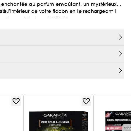
ce enchantée au parfum envoûtant, un mystérieux
 l’intérieur de votre flacon en le rechargeant !
ale.
n rechargeable chez SEPHORA.
extraits de jeunes
 et hydratant associé à des
ntioxydants
ur ma table de nuit au cas où je ne suis pas