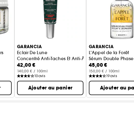
GARANCIA
GARANCIA
rs
Eclair De Lune
L'Appel de la Forêt
Concentré Anti-Taches Et Anti-Âge Mains Et Visage
Sérum Double Phase 
42,00 €
45,00 €
140,00 € / 100ml
150,00 € / 100ml
10
avis
19
avis
r
Ajouter au panier
Ajouter au pa