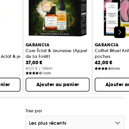
GARANCIA
GARANCIA
Cure Éclat & Jeunesse [Appel
Coffret Rituel An
éclat & jeunesse Booster de Vitamine C
de La Forêt]
poches
37,00 €
42,00 €
Coffret Soin Visage Anti-âge
Larmes de Fantô
411,11 € / 100ml
6
avis
1
avis
nier
Ajouter au panier
Ajouter a
Trier par
Les plus récents