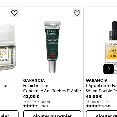
GARANCIA
GARANCIA
n Jours
Eclair De Lune
L'Appel de la Fo
Concentré Anti-Taches Et Anti-Âge Mains Et Visag
Sérum Double Ph
42,00 €
45,00 €
140,00 € / 100ml
150,00 € / 100ml
10
avis
19
avis
nier
Ajouter au panier
Ajouter a