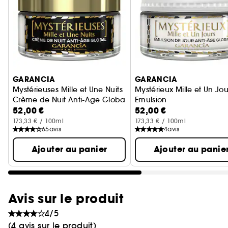
Ignorer le carrousel produits
GARANCIA
GARANCIA
Mystérieuses Mille et Une Nuits
Mystérieux Mille et Un Jou
Crème de Nuit Anti-Age Global
Emulsion
52,00 €
52,00 €
Soin Anti-Âge
173,33 € / 100ml
173,33 € / 100ml
65
avis
4
avis
Ajouter au panier
Ajouter au panie
Avis sur le produit
4/5
(4 avis sur le produit)