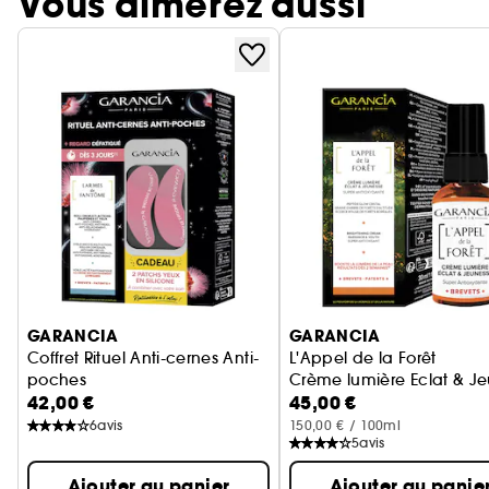
Vous aimerez aussi
Ignorer le carrousel produits
GARANCIA
GARANCIA
Coffret Rituel Anti-cernes Anti-
L'Appel de la Forêt
poches
Crème lumière Eclat & J
42,00 €
45,00 €
Larmes de Fantôme + Patchs Offerts
6
avis
150,00 € / 100ml
5
avis
Ajouter au panier
Ajouter au panie