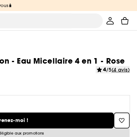
vous🧳
n - Eau Micellaire 4 en 1 - Rose
4
/5
(4 avis)
venez-moi !
éligible aux promotions