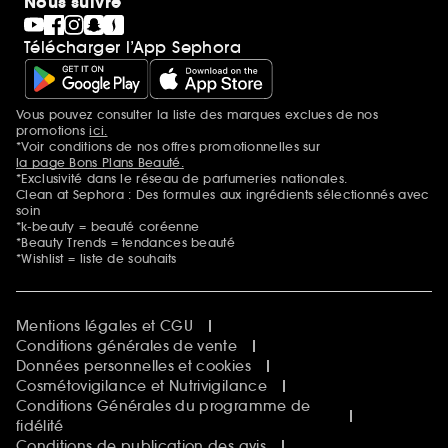
Nous suivre
Télécharger l’App Sephora
Vous pouvez consulter la liste des marques exclues de nos
Mentions additionnelles
promotions
ici.
*Voir conditions de nos offres promotionnelles sur
la page Bons Plans Beauté.
*Exclusivité dans le réseau de parfumeries nationales.
Clean at Sephora : Des formules aux ingrédients sélectionnés avec
soin
*k-beauty = beauté coréenne
*Beauty Trends = tendances beauté
*Wishlist = liste de souhaits
Mentions légales et CGU
Conditions générales de vente
Données personnelles et cookies
Cosmétovigilance et Nutrivigilance
Conditions Générales du programme de
fidélité
Conditions de publication des avis