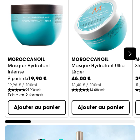
Ignorer le carrousel produits
MOROCCANOIL
MOROCCANOIL
M
Masque Hydratant
Masque Hydratant Ultra-
S
Intense
Léger
19,90 €
46,00 €
2
Pour Cheveux Epais Secs a Tres Secs
Masque Cheveux
À partir de
19,96 € / 100ml
18,40 € / 100ml
11
2193
avis
1448
avis
Existe en 2 formats
Ajouter au panier
Ajouter au panier