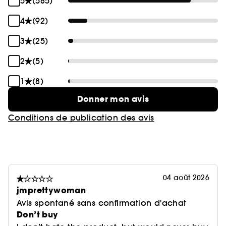
5
(585)
4
(92)
3
(25)
2
(5)
1
(8)
Donner mon avis
Conditions de publication des avis
04 août 2026
jmprettywoman
Avis spontané sans confirmation d'achat
Don’t buy