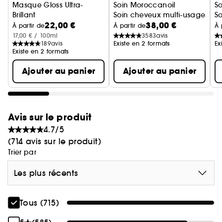
Masque Gloss Ultra-
Soin Moroccanoil
So
Brillant
Soin cheveux multi-usages
S
22,00 €
38,00 €
Pour tous les types de cheveux
À partir de
À partir de
À 
17,00 € / 100ml
3583
avis
189
avis
Existe en 2 formats
Ex
Existe en 2 formats
Ajouter au panier
Ajouter au panier
Avis sur le produit
4.7/5
(714 avis sur le produit)
Trier par
Les plus récents
Tous (715)