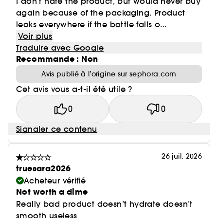
I don’t hate the product, but would never buy
again because of the packaging. Product
leaks everywhere if the bottle falls o...
Voir plus
Traduire avec Google
Recommande : Non
Avis publié à l’origine sur sephora.com
Cet avis vous a-t-il été utile ?
0
0
Signaler ce contenu
26 juil. 2026
truesara2026
Acheteur vérifié
Not worth a dime
Really bad product doesn’t hydrate doesn’t
smooth useless