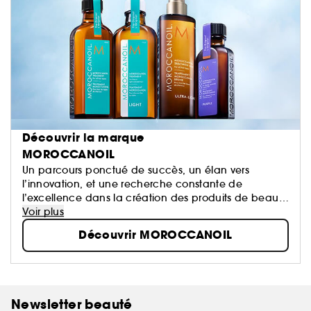
Découvrir la marque
MOROCCANOIL
Un parcours ponctué de succès, un élan vers
l’innovation, et une recherche constante de
l’excellence dans la création des produits de beauté
infusés d’huile ont façonné une marque désormais
Voir plus
érigée au rang d’icône : Moroccanoil.
Découvrir MOROCCANOIL
Newsletter beauté