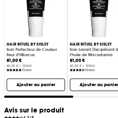
Ignorer le carrousel produits
HAIR RITUEL BY SISLEY
HAIR RITUEL BY SISLEY
Soin Perfecteur de Couleur
Soin Lavant Disciplinant 
fleur d'Hibiscus
l'huile de Macadamia
81,00 €
81,00 €
Shampoing Cheveux Colorés
Shampoing cheveux bou
40,50 € / 100ml
40,50 € / 100ml
15
avis
10
avis
Ajouter au panier
Ajouter au panie
Avis sur le produit
4.3/5