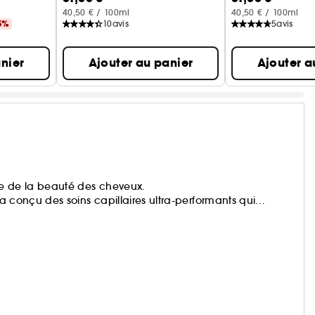
40,50 € / 100ml
40,50 € / 100ml
5%
10
avis
5
avis
nier
Ajouter au panier
Ajouter a
vice de la beauté des cheveux.
 a conçu des soins capillaires ultra-performants qui