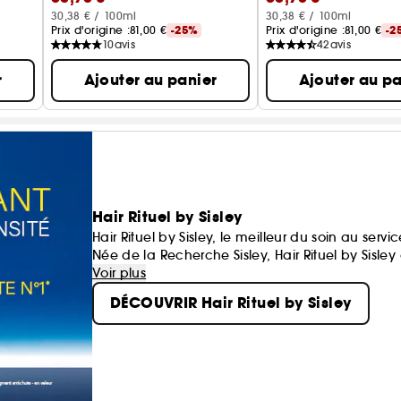
30,38 € / 100ml
30,38 € / 100ml
Prix d'origine :
81,00 €
-25%
Prix d'origine :
81,00 €
-2
10
avis
42
avis
r
Ajouter au panier
Ajouter au pa
Hair Rituel by Sisley
Hair Rituel by Sisley, le meilleur du soin au ser
Née de la Recherche Sisley, Hair Rituel by Sisley
s'adressent aux hommes comme aux femmes.
Voir plus
DÉCOUVRIR Hair Rituel by Sisley