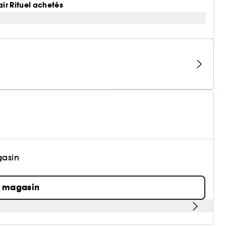
air Rituel achetés
gasin
n magasin