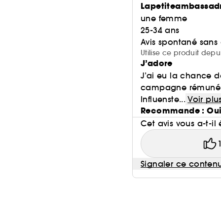
Lapetiteambassad
une femme
25-34 ans
Avis spontané sans
Utilise ce produit depu
J’adore
J’ai eu la chance d
campagne rémunéré
Influenste...
Voir plu
Recommande : Ou
Cet avis vous a-t-il 
Signaler ce conten