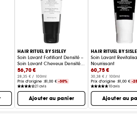
HAIR RITUEL BY SISLEY
HAIR RITUEL BY SISL
à
Soin Lavant Fortifiant Densité –
Soin Lavant Revitalis
Soin Lavant Cheveux Densité
Nourrissant
56,70 €
60,75 €
clés
Capillaire
28,35 € / 100ml
30,38 € / 100ml
Prix d'origine :
81,00 €
-30%
Prix d'origine :
81,00 €
-2
21
avis
10
avis
r
Ajouter au panier
Ajouter au pa