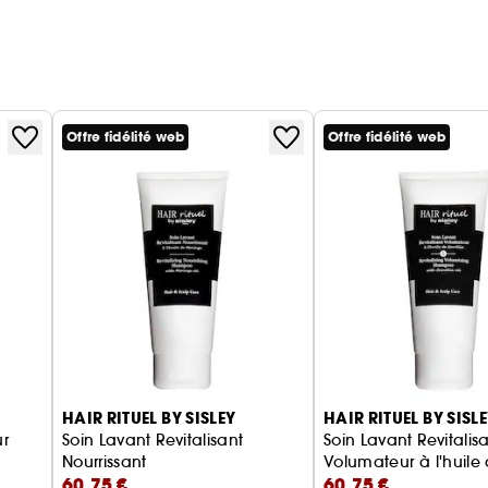
Offre fidélité web
Offre fidélité web
HAIR RITUEL BY SISLEY
HAIR RITUEL BY SISL
ur
Soin Lavant Revitalisant
Soin Lavant Revitalis
Nourrissant
Volumateur à l'huile
60,75 €
60,75 €
orés
Camélia
Shampoing