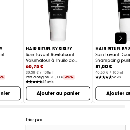
EY
HAIR RITUEL BY SISLEY
HAIR RITUEL BY 
ant
Soin Lavant Revitalisant
Soin Lavant Dou
Volumateur à l'huile de
Shampoing purif
60,75 €
81,00 €
Camélia
Shampoing
30,38 € / 100ml
40,50 € / 100ml
5%
Prix d'origine :
81,00 €
-25%
5
avis
42
avis
nier
Ajouter au panier
Ajouter a
Trier par