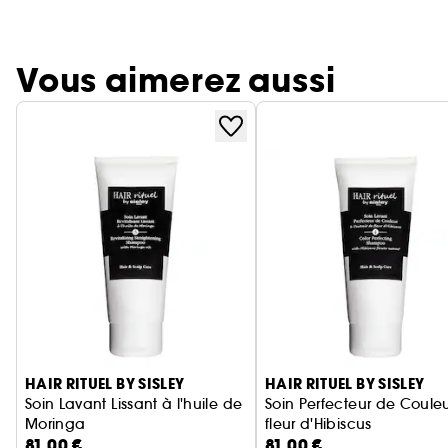
Vous aimerez aussi
Ignorer le carrousel produits
HAIR RITUEL BY SISLEY
HAIR RITUEL BY SISLEY
Soin Lavant Lissant à l'huile de
Soin Perfecteur de Coule
Moringa
fleur d'Hibiscus
81,00 €
81,00 €
Shampoing Cheveux Abimés
Shampoing Cheveux Col