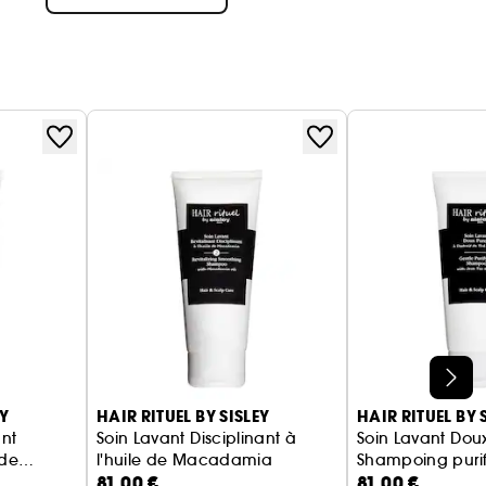
EY
HAIR RITUEL BY SISLEY
HAIR RITUEL BY 
ant
Soin Lavant Disciplinant à
Soin Lavant Dou
 de
l'huile de Macadamia
Shampoing purif
81,00 €
81,00 €
Shampoing cheveux bouclés