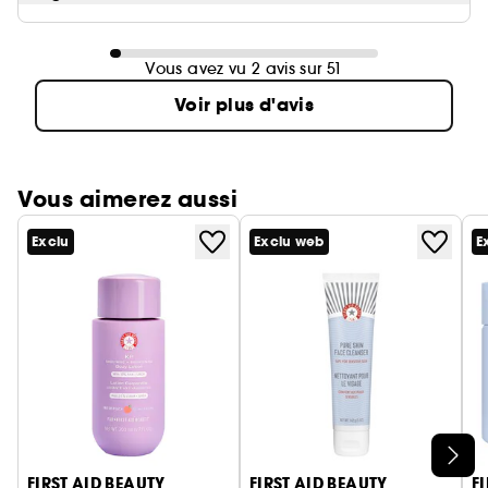
Vous avez vu 2 avis sur 51
Voir plus d'avis
Vous aimerez aussi
Exclu
Exclu web
E
Ignorer le carrousel produits
FIRST AID BEAUTY
FIRST AID BEAUTY
F