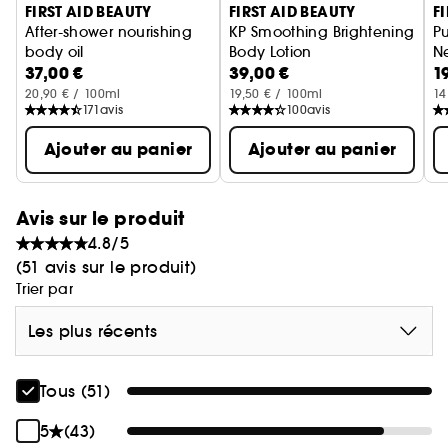
FIRST AID BEAUTY
FIRST AID BEAUTY
F
After-shower nourishing
KP Smoothing Brightening
Pu
body oil
Body Lotion
Ne
37,00 €
39,00 €
1
Huile pour le corps nourrissante 177ml
Lotion Corporelle Lissante Anti
20,90 € / 100ml
19,50 € / 100ml
14
171
avis
100
avis
Ajouter au panier
Ajouter au panier
Avis sur le produit
4.8/5
(51 avis sur le produit)
Trier par
Les plus récents
Tous (51)
5
(43)