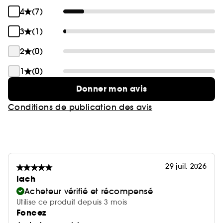
4
(7)
3
(1)
2
(0)
1
(0)
Donner mon avis
Conditions de publication des avis
29 juil. 2026
lach
Acheteur vérifié et récompensé
Utilise ce produit depuis 3 mois
Foncez