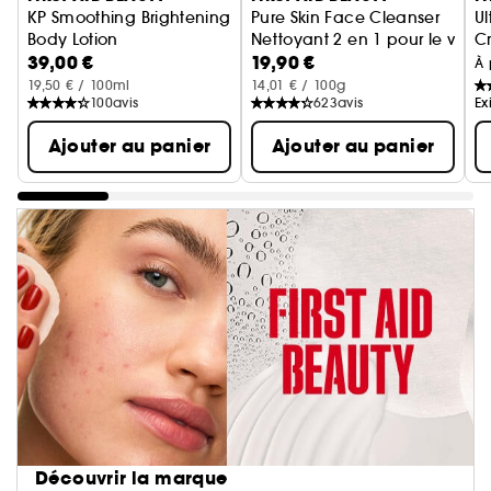
KP Smoothing Brightening
Pure Skin Face Cleanser
U
Body Lotion
Nettoyant 2 en 1 pour le visag
Cr
39,00 €
19,90 €
Lotion Corporelle Lissante Anti-Rugosités
À 
19,50 € / 100ml
14,01 € / 100g
100
avis
623
avis
Ex
Ajouter au panier
Ajouter au panier
Découvrir la marque