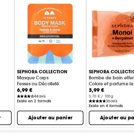
SEPHORA COLLECTION
SEPHORA COLLECTI
Masque Corps
Bombe de bain effer
Fesses ou Décolleté
Colore et parfume le
6,99 €
3,99 €
44
avis
5,70 € / 100g
Existe en 2 formats
36
avis
Existe en 4 formats
r
Ajouter au panier
Ajouter au pa