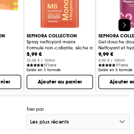
dans le bac de tri !
quide
ON
SEPHORA COLLECTION
SEPHORA COLL
Spray nettoyant mains
Gel douche dou
Formule non-collante, sèche rapidement
Nettoyant et hy
5,99 €
9,99 €
33,28 € / 100ml
4,00 € / 100ml
371
avis
171
avis
Existe en 3 formats
Existe en 5 formats
nier
Ajouter au panier
Ajouter a
iquez
ici
Trier par
ale.
Les plus récents