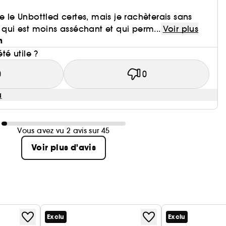
e le Unbottled certes, mais je rachèterais sans
d qui est moins asséchant et qui perm...
Voir plus
n
été utile ?
0
0
u
Vous avez vu 2 avis sur 45
Voir plus d'avis
Exclu
Exclu