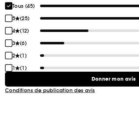
Tous (45)
5
(25)
4
(12)
3
(6)
2
(1)
1
(1)
Donner mon avis
Conditions de publication des avis