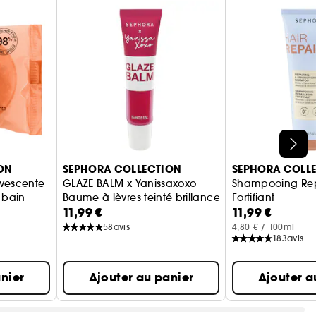
ON
SEPHORA COLLECTION
SEPHORA COLL
vescente
GLAZE BALM x Yanissaxoxo
Shampooing Rep
 bain
Baume à lèvres teinté brillance glossy
Fortifiant
11,99 €
11,99 €
Nettoyant Répar
58
avis
4,80 € / 100ml
183
avis
nier
Ajouter au panier
Ajouter a