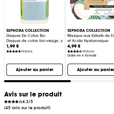
Ignorer le carrousel produits
SEPHORA COLLECTION
SEPHORA COLLECTION
Disques De Coton Bio
Masque aux Extraits de Fr
Disques de coton bio visage, yeux et cou
et Acide Hyaluronique
1,99 €
4,99 €
Masque Tissu Visage
948
avis
1816
avis
Existe en 6 formats
Ajouter au panier
Ajouter au panie
Avis sur le produit
4.3/5
(45 avis sur le produit)