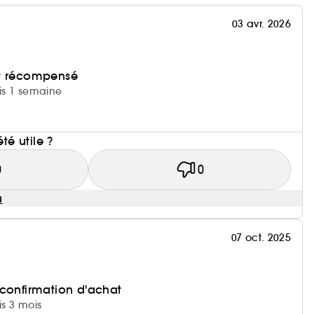
03 avr. 2026
et récompensé
uis 1 semaine
été utile ?
0
0
u
07 oct. 2025
 confirmation d'achat
is 3 mois