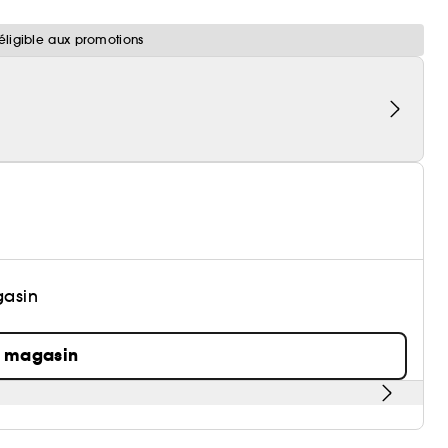
éligible aux promotions
gasin
n magasin