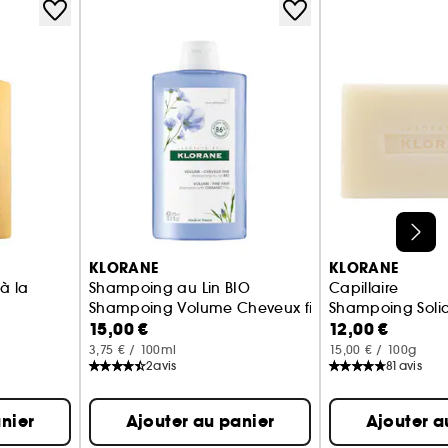
KLORANE
KLORANE
à la
Shampoing au Lin BIO
Capillaire
Shampoing Volume Cheveux fins
Shampoing Solid
15,00 €
12,00 €
veux secs
3,75 € / 100ml
15,00 € / 100g
2
avis
81
avis
nier
Ajouter au panier
Ajouter a