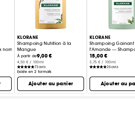
KLORANE
KLORANE
Shampoing Nutrition à la
Shampoing Gainant
 normaux à gras
Mangue
l'Amande — Shampo
9,00 €
15,00 €
Shampoing pour Cheveux secs
tous types de cheve
À partir de
4,50 € / 100ml
3,75 € / 100ml
73
avis
26
avis
Existe en 2 formats
r
Ajouter au panier
Ajouter au pa