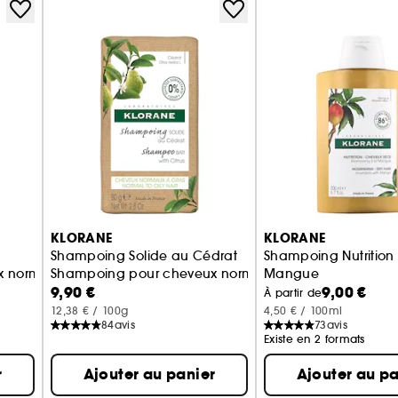
KLORANE
KLORANE
Shampoing Solide au Cédrat
Shampoing Nutrition 
 normaux à gras
Shampoing pour cheveux normaux à gras
Mangue
9,90 €
9,00 €
Shampoing pour Che
À partir de
12,38 € / 100g
4,50 € / 100ml
84
avis
73
avis
Existe en 2 formats
r
Ajouter au panier
Ajouter au pa