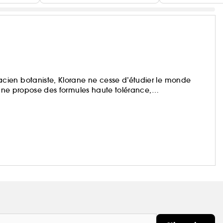
ien botaniste, Klorane ne cesse d’étudier le monde
orane propose des formules haute tolérance,
s d’origine naturelle.
 cheveux, corps et visage de toute la famille.