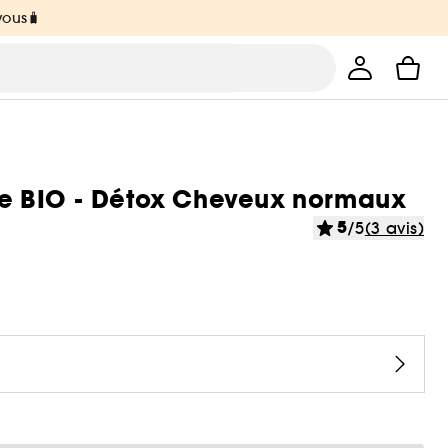
vous🧳
e BIO - Détox Cheveux normaux
5
/5
(3 avis)