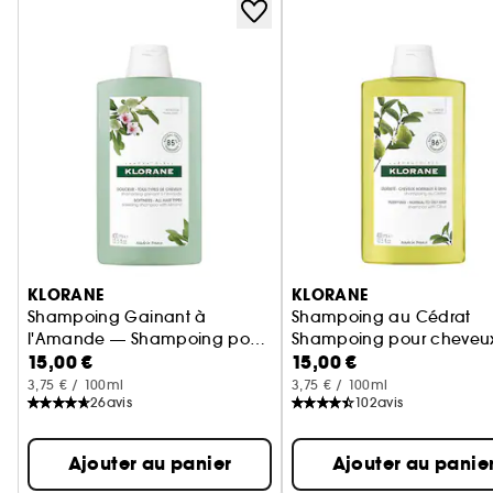
Ignorer le carrousel produits
KLORANE
KLORANE
Shampoing Gainant à
Shampoing au Cédrat
l'Amande — Shampoing pour
Shampoing pour cheveux
15,00 €
15,00 €
tous types de cheveux
3,75 € / 100ml
3,75 € / 100ml
26
avis
102
avis
Ajouter au panier
Ajouter au panie