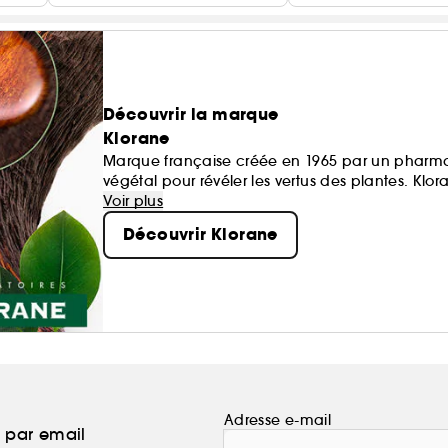
Découvrir la marque
Klorane
Marque française créée en 1965 par un pharmac
végétal pour révéler les vertus des plantes. Kl
écoresponsables et conçues à partir d’ingrédient
Voir plus
Découvrir Klorane
Des soins sûrs, écologiques et efficaces pour les
Adresse e-mail
a par email