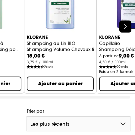
KLORANE
KLORANE
 à
Shampoing au Lin BIO
Capillaire
ing pour
Shampoing Volume Cheveux fins
Shampoing Déjau
15,00 €
9,00 €
ux
À partir de
3,75 € / 100ml
4,50 € / 100ml
2
avis
99
avis
Existe en 2 formats
nier
Ajouter au panier
Ajouter a
Trier par
Les plus récents