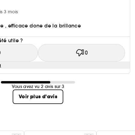
is 3 mois
e , efficace done de la brillance
i
été utile ?
0
0
u
Vous avez vu 2 avis sur 3
Voir plus d'avis