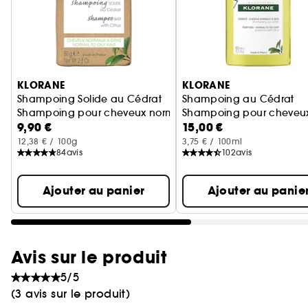
Ignorer le carrousel produits
KLORANE
KLORANE
Shampoing Solide au Cédrat
Shampoing au Cédrat
Shampoing pour cheveux normaux à gras
Shampoing pour cheveux
9,90 €
15,00 €
12,38 € / 100g
3,75 € / 100ml
84
avis
102
avis
Ajouter au panier
Ajouter au panie
Avis sur le produit
5/5
(3 avis sur le produit)