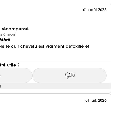
01 août 2026
et récompensé
is 6 mois
éféré
le le cuir chevelu est vraiment detoxifié et
i
été utile ?
0
0
u
01 juil. 2026