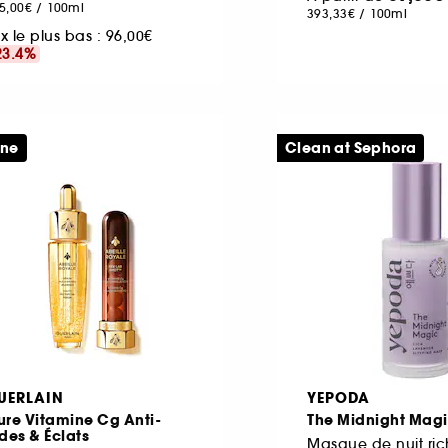
5,00€
/
100ml
393,33€
/
100ml
ix le plus bas :
96,00€
23.4%
ine
Clean at Sephora
UERLAIN
YEPODA
ure Vitamine Cg Anti-
The Midnight Mag
des & Éclats