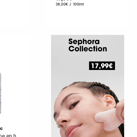
38,00€
/
100ml
ic
Masque de nuit riche en hydratation et à l'effet anti-âge