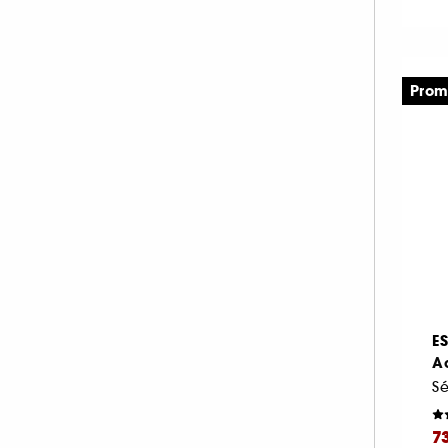
Prom
E
A
7