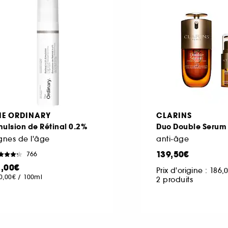
HE ORDINARY
CLARINS
ulsion de Rétinal 0.2%
Duo Double Serum
gnes de l'âge
anti-âge
139,50€
766
1,00€
Prix d'origine :
186,
0,00€
/
100ml
2 produits