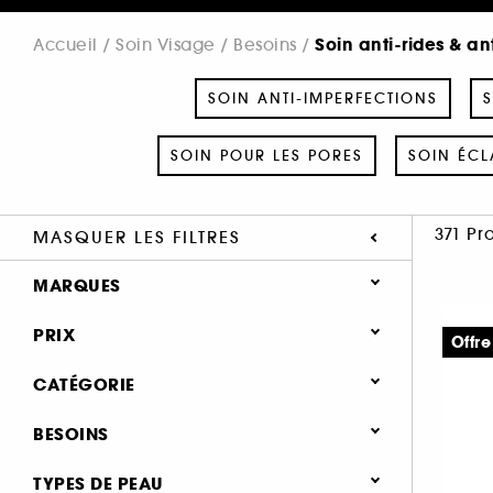
Soin anti-rides & an
Accueil
Soin Visage
Besoins
SOIN ANTI-IMPERFECTIONS
S
SOIN POUR LES PORES
SOIN ÉCL
371 Pr
MASQUER LES FILTRES
MARQUES
PRIX
Offre
CATÉGORIE
SEPHORA COLLECTION (4)
Soin Visage
BESOINS
111SKIN (7)
Besoins
A-DERMA (1)
Soin anti-rides & anti-âge (291)
TYPES DE PEAU