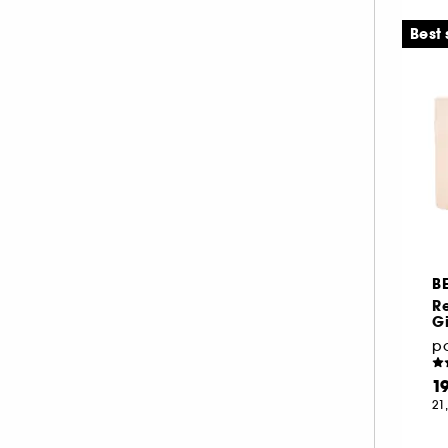
TATCHA (1)
Best 
THE INKEY LIST (4)
THE ORDINARY (10)
YEPODA (5)
B
Re
Gi
po
1
21