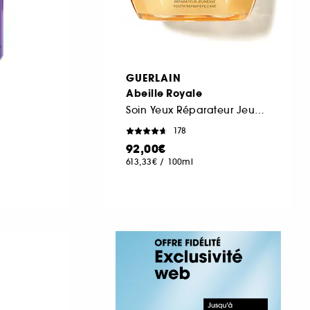
GUERLAIN
Abeille Royale
Soin Yeux Réparateur Jeunesse
178
92,00€
613,33€
/
100ml