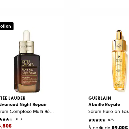
otion
STÉE LAUDER
GUERLAIN
dvanced Night Repair
Abeille Royale
Sérum Complexe Multi-Réparation Synchronisée
3113
875
3,50€
59,00€
À partir de