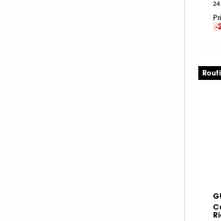
24
Pr
-
Rout
G
C
Ri