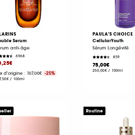
LARINS
PAULA'S CHOICE
ouble Serum
CellularYouth
érum anti-âge
Sérum Longévité
6968
859
0,25€
75,00€
250,00€
/
100ml
ix d'origine : 107,00€
-25%
7,50€
/
100ml
seller
Routine