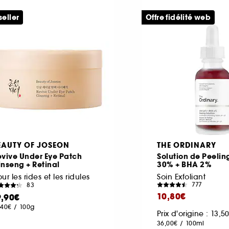
seller
Offre fidélité web
EAUTY OF JOSEON
THE ORDINARY
vive Under Eye Patch
Solution de Peeli
nseng + Retinal
30% + BHA 2%
ur les rides et les ridules
Soin Exfoliant
777
83
10,80€
9,90€
,40€
/
100g
Prix d'origine : 13,
36,00€
/
100ml