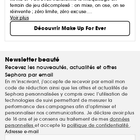
terrain de jeu décomplexé : on mixe, on ose, on se
réinvente ; zéro limite, zéro excuse.
Ses formules haute performance suivent le rythme et
Voir plus
subliment toutes les carnations, quoi qu’il arrive.
Découvrir Make Up For Ever
Newsletter beauté
Recevez les nouveautés, actualités et offres
Sephora par email
En m’inscrivant, j’accepte de recevoir par email mon
code de réduction ainsi que les offres et actualités de
Sephora personnalisées y compris avec l’utilisation de
technologies de suivi permettant de mesurer la
performance des campagnes afin d'optimiser et
personnaliser nos communications. Je déclare avoir plus
de 16 ans et je consens au traitement de mes
données
personnelles
et accepte la
politique de confidentialité
.
Adresse e-mail