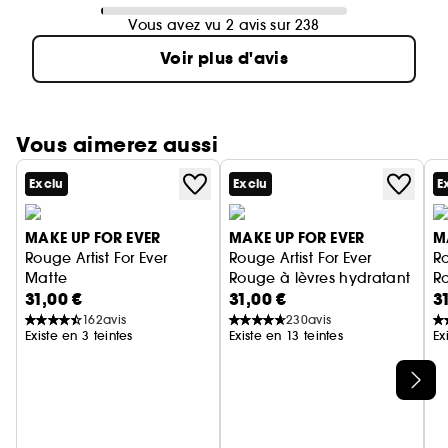
Vous avez vu 2 avis sur 238
Voir plus d'avis
Vous aimerez aussi
Exclu
Exclu
E
MAKE UP FOR EVER
MAKE UP FOR EVER
M
Rouge Artist For Ever
Rouge Artist For Ever
Ro
Matte
Rouge à lèvres hydratant fini
R
31,00 €
31,00 €
3
Rouge à lèvres liquide mat longue tenue
162
avis
230
avis
Existe en 3 teintes
Existe en 13 teintes
Ex
Ignorer le carrousel produits