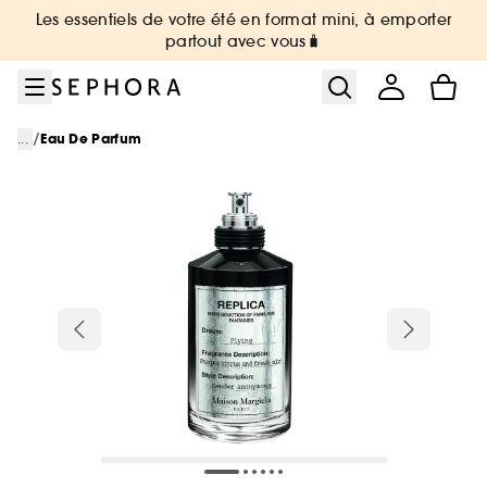
Aller au menu
Aller au contenu principal
Aller au pied de page
Les essentiels de votre été en format mini, à emporter
partout avec vous🧳
/
...
Eau De Parfum