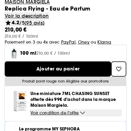
MAISON MARGIELA
Replica Flying - Eau de Parfum
Voir la description
4.2
/5
(95 avis)
210,00 €
210,00 € / 100ml
Paiement en 3 ou 4x avec
PayPal
,
Oney
ou
Klarna
100 ml
210,00 € / 100ml
Ajouter au panier
Produit point rouge non éligible aux promotions
Une miniature 7ML CHASING SUNSET
offerte dès 99€ d'achat dans la marque
Maison Margiela.
Voir condition de l'offre
Le programme MY SEPHORA