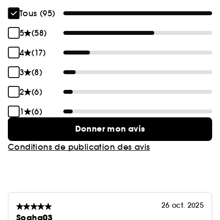
banal.
Tous (95)
Le flacon « Replica » s'assombrit faisant lui aussi
5
(58)
allusion à l'univers nocturne. L'étiquette « Replica
» est métallisée, perpétuant le code signature des
4
(17)
collections 'Artisanales' et Prêt-à-Porter Maison
3
(8)
Margiela. Sur l'étui, un collage surréaliste invite le
porteur à plonger dans un monde de rêveries.
2
(6)
1
(6)
Donner mon avis
Conditions de publication des avis
26 oct. 2025
Soaha03