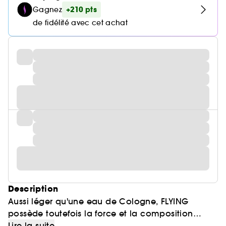
+210 pts
Gagnez
de fidélité avec cet achat
Description
Aussi léger qu'une eau de Cologne, FLYING
possède toutefois la force et la composition
d'une Eau de Parfum. Ce bouquet d'agrumes
Lire la suite