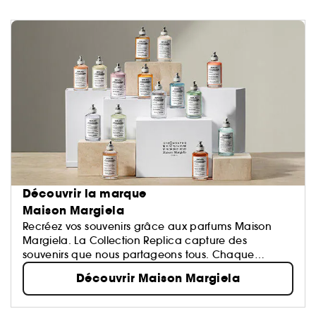
Découvrir la marque
Maison Margiela
Recréez vos souvenirs grâce aux parfums Maison
Margiela. La Collection Replica capture des
souvenirs que nous partageons tous. Chaque
parfum évoque instantanément des images et des
Découvrir Maison Margiela
émotions positives qui ont marqué l’inconscient
collectif ainsi que notre histoire personnelle.