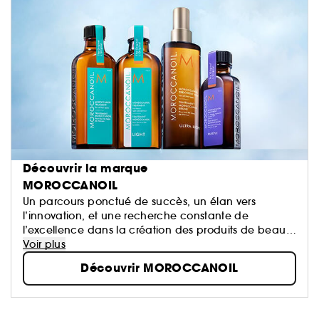
Découvrir la marque
MOROCCANOIL
Un parcours ponctué de succès, un élan vers
l’innovation, et une recherche constante de
l’excellence dans la création des produits de beauté
infusés d’huile ont façonné une marque désormais
Voir plus
érigée au rang d’icône : Moroccanoil.
Découvrir MOROCCANOIL