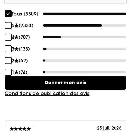
Tous (3309)
5
(2333)
4
(707)
3
(133)
2
(62)
1
(74)
Donner mon avis
Conditions de publication des avis
25 juil. 2026