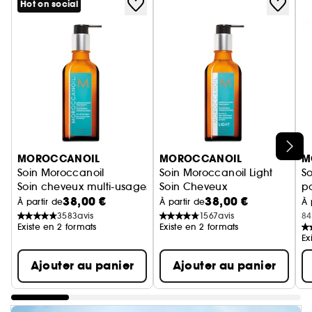
Hot on social
Ignorer le carrousel produits
MOROCCANOIL
MOROCCANOIL
M
Soin Moroccanoil
Soin Moroccanoil Light
So
Soin cheveux multi-usages
Soin Cheveux
p
38,00 €
38,00 €
À partir de
À partir de
À 
3583
avis
1567
avis
84
Existe en 2 formats
Existe en 2 formats
Ex
Ajouter au panier
Ajouter au panier