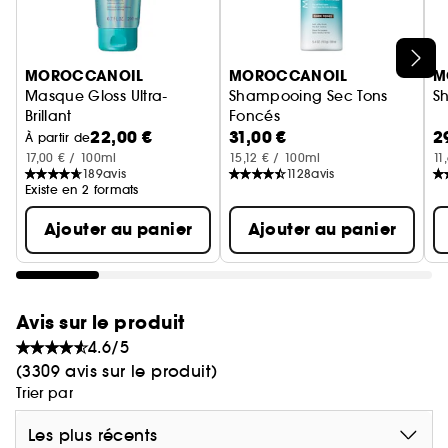
Ignorer le carrousel produits
MOROCCANOIL
MOROCCANOIL
M
Masque Gloss Ultra-
Shampooing Sec Tons
S
Brillant
Foncés
22,00 €
31,00 €
2
Pour tous les types de cheveux
À partir de
17,00 € / 100ml
15,12 € / 100ml
11
189
avis
1128
avis
Existe en 2 formats
Ajouter au panier
Ajouter au panier
Avis sur le produit
4.6/5
(3309 avis sur le produit)
Trier par
Les plus récents