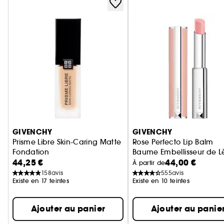
Ignorer le carrousel produits
GIVENCHY
GIVENCHY
Prisme Libre Skin-Caring Matte
Rose Perfecto Lip Balm
Fondation
Baume Embellisseur de Lè
44,25 €
44,00 €
Fond de Teint Soin & Matité 24H
À partir de
158
avis
555
avis
Existe en 17 teintes
Existe en 10 teintes
Ajouter au panier
Ajouter au panie