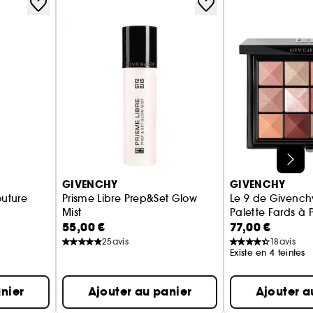
GIVENCHY
GIVENCHY
outure
Prisme Libre Prep&Set Glow
Le 9 de Givench
Mist
Palette Fards à 
55,00 €
77,00 €
& Soin des Cils
Spray Base de Teint et Fixateur SPF45
25
avis
18
avis
Existe en 4 teintes
nier
Ajouter au panier
Ajouter a