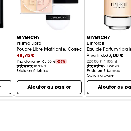
GIVENCHY
GIVENCHY
Prisme Libre
L'Interdit
Poudre Libre Matifiante, Correctrice et Lumineuse
Eau de Parfum flora
48,75 €
77,00 €
brée Hydratante
À partir de
Prix d'origine :
65,00 €
-25%
220,00 € / 100ml
187
avis
2035
avis
Existe en 6 teintes
Existe en 7 formats
Option gravure
r
Ajouter au panier
Ajouter au pa