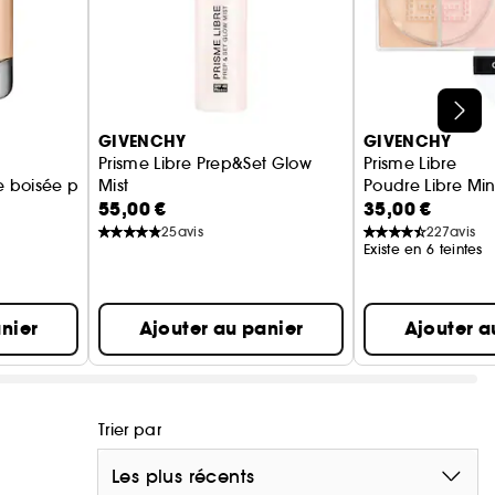
GIVENCHY
GIVENCHY
Prisme Libre Prep&Set Glow
Prisme Libre
le boisée pour femme
Mist
Poudre Libre Min
55,00 €
35,00 €
Spray Base de Teint et Fixateur SPF45
25
avis
227
avis
Existe en 6 teintes
nier
Ajouter au panier
Ajouter a
Trier par
Les plus récents