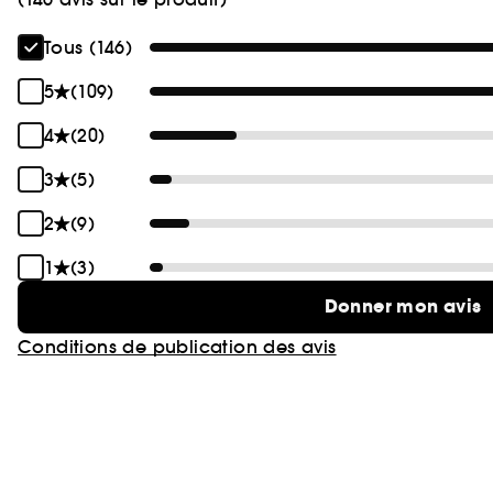
Tous (146)
5
(109)
4
(20)
3
(5)
2
(9)
1
(3)
Donner mon avis
Conditions de publication des avis