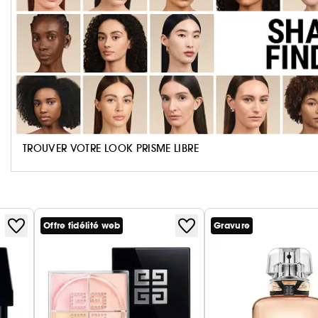
24h d'éclat floutant*
•
24h de tenue*
•
48h d'hydratation**
•
Résistant à l'eau, sans transfert
•
Trouver votre teinte
Disponible en 30 teintes, le fond de teint Prisme Li
s'adapte à toutes les carnations.
Trouvez facilement votre teinte en deux étapes : sélec
TROUVER VOTRE LOOK PRISME LIBRE
sélectionnez votre sous-ton entre doré, neutre et ros
* Test clinique sur la correction, la perfection et l'éc
** Test instrumental sur 30 volontaires
***Évaluation clinique par un dermatologue sur 37 v
Offre fidélité web
Gravure
produit. Comparaison entre les effets de la 1ère s
semaines d'utilisation, résultats sur peau nue 48H ap