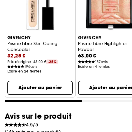
Ignorer le carrousel produits
GIVENCHY
GIVENCHY
Prisme Libre Skin-Caring
Prisme Libre Highlighter
Concealer
Powder
32,25 €
63,00 €
Correcteur Soin Multi-usage Longue Tenue
Poudre Illuminatrice Mar
Prix d'origine :
43,00 €
-25%
157
avis
196
avis
Existe en 4 teintes
Existe en 24 teintes
Ajouter au panier
Ajouter au panie
Avis sur le produit
4.5/5
(146 avis sur le produit)