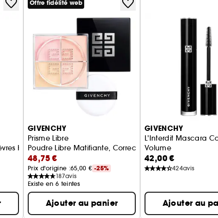
Offre fidélité web
GIVENCHY
GIVENCHY
Prisme Libre
L'Interdit Mascara C
vres Hydratation 24H
Poudre Libre Matifiante, Correctrice et Lumineuse
Volume
48,75 €
42,00 €
Mascara Volume 24H 
Prix d'origine :
65,00 €
-25%
424
avis
187
avis
Existe en 6 teintes
r
Ajouter au panier
Ajouter au pa