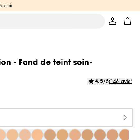
vous🧳
n - Fond de teint soin-
4.5
/5
(146 avis)