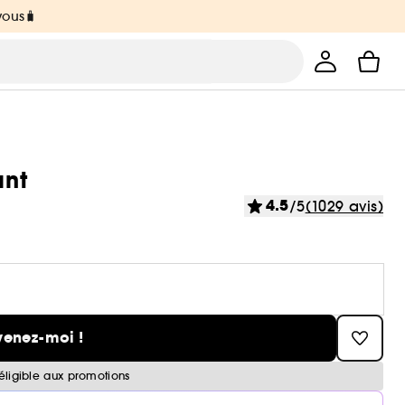
vous🧳
ant
4.5
/5
(1029 avis)
venez-moi !
éligible aux promotions