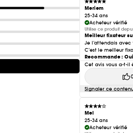
EXTRAIT DE CITRON CAVIAR : exfolie en douceur pour 
Meriem
25-34 ans
GLYCÉRINE : absorbe l'hydratation, pour une peau v
Acheteur vérifié
Utilise ce produit depu
Meilleur fixateur s
Je l’attendais avec
Avant*/Après*
C’est le meilleur fix
Recommande : Ou
Cet avis vous a-t-il 
Signaler ce conten
Mel
25-34 ans
Acheteur vérifié