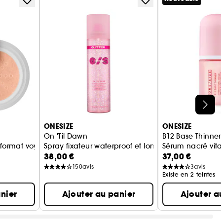
ONESIZE
ONESIZE
On 'Til Dawn
B12 Base Thinner
e format voyage
Spray fixateur waterproof et longue tenue pailleté
Sérum nacré vit
38,00 €
37,00 €
150
avis
3
avis
Existe en 2 teintes
nier
Ajouter au panier
Ajouter a