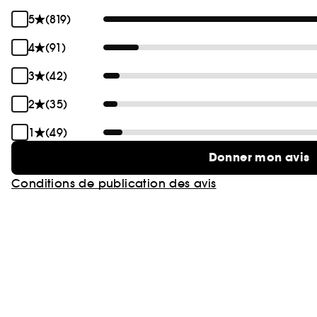
5
(819)
4
(91)
3
(42)
2
(35)
1
(49)
Donner mon avis
Conditions de publication des avis