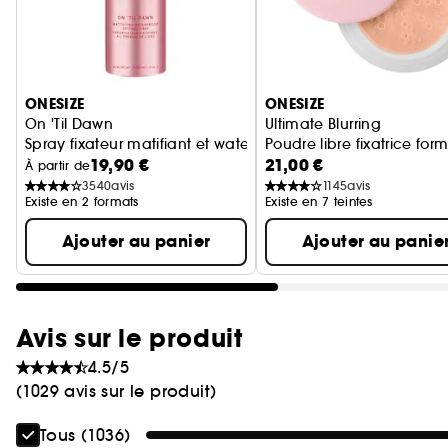
Ignorer le carrousel produits
ONESIZE
ONESIZE
On 'Til Dawn
Ultimate Blurring
Spray fixateur matifiant et waterproof
Poudre libre fixatrice fo
19,90 €
21,00 €
À partir de
3540
avis
1145
avis
Existe en 2 formats
Existe en 7 teintes
Ajouter au panier
Ajouter au panie
Avis sur le produit
4.5/5
(1029 avis sur le produit)
Tous (1036)