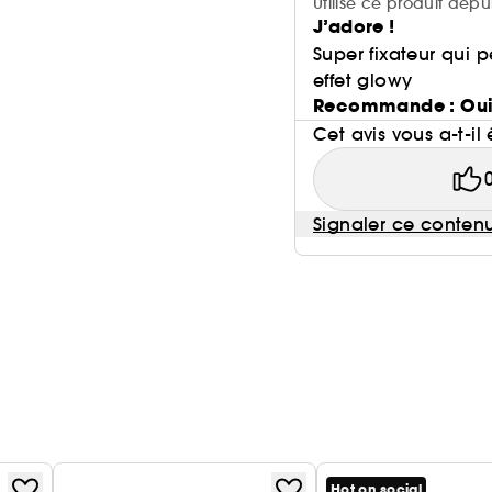
Utilise ce produit depu
J’adore !
Super fixateur qui 
effet glowy
Recommande : Ou
Cet avis vous a-t-il 
Signaler ce conten
Hot on social