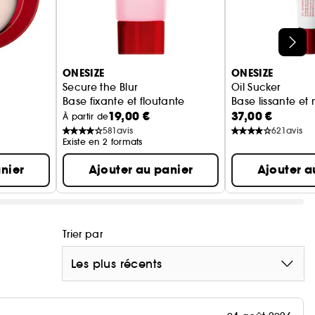
12 heures de maquillage impeccable grâce à
re les bienfaits protecteurs des antioxydants et
ONESIZE
ONESIZE
Secure the Blur
Oil Sucker
Base fixante et floutante
Base lissante et 
ausser l'éclat de la peau immédiatement et au fil du
19,00 €
37,00 €
À partir de
581
avis
621
avis
Existe en 2 formats
nier
Ajouter au panier
Ajouter a
e, prévient la perte d'hydratation et adoucit la
Trier par
Les plus récents
rotecteurs des antioxydants pour une peau