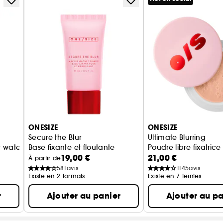
ONESIZE
ONESIZE
Secure the Blur
Ultimate Blurring
t waterproof
Base fixante et floutante
Poudre libre fixatric
19,00 €
21,00 €
À partir de
581
avis
1145
avis
Existe en 2 formats
Existe en 7 teintes
r
Ajouter au panier
Ajouter au pa