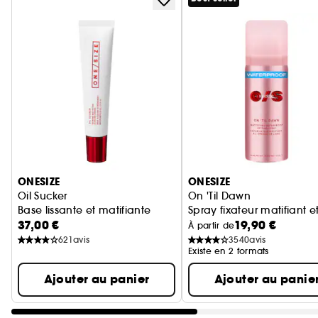
Ignorer le carrousel produits
ONESIZE
ONESIZE
Oil Sucker
On 'Til Dawn
Base lissante et matifiante
Spray fixateur matifiant e
37,00 €
19,90 €
À partir de
621
avis
3540
avis
Existe en 2 formats
Ajouter au panier
Ajouter au panie