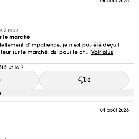
04 août 2026
une peau visiblement plus lumineuse et plus lisse.
isiblement repulpée et lumineuse.
is 3 mois
ur le marché
 tellement d’impatience, je n’est pas été déçu !
ateur sur le marché, dsl pour le ch...
Voir plus
i
été utile ?
0
0
u
04 août 2026