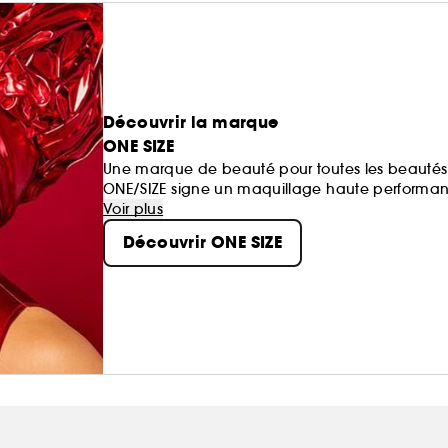
Découvrir la marque
ONE SIZE
Une marque de beauté pour toutes les beautés
ONE/SIZE signe un maquillage haute performa
Nous réinventons les codes de la beauté en céléb
Voir plus
chacun trouve sa place.
Découvrir ONE SIZE
Rejoignez notre mouvement pour une expression 