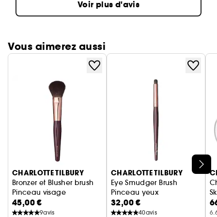
Voir plus d'avis
Vous aimerez aussi
Ignorer le carrousel produits
CHARLOTTE TILBURY
CHARLOTTE TILBURY
C
Bronzer et Blusher brush
Eye Smudger Brush
Ch
Pinceau visage
Pinceau yeux
S
45,00 €
32,00 €
6
Ey
P
9
avis
40
avis
6.