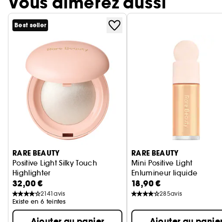
Vous aimerez aussi
Best seller
Ignorer le carrousel produits
RARE BEAUTY
RARE BEAUTY
Positive Light Silky Touch
Mini Positive Light
Highlighter
Enlumineur liquide
32,00 €
18,90 €
Poudre illuminatrice
2141
avis
285
avis
Existe en 6 teintes
Ajouter au panier
Ajouter au panie