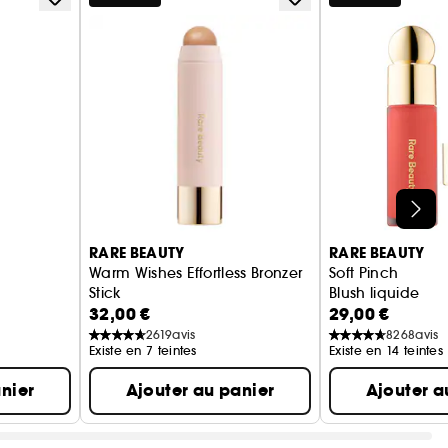
RARE BEAUTY
RARE BEAUTY
Warm Wishes Effortless Bronzer
Soft Pinch
Stick
Blush liquide
32,00 €
29,00 €
Bronzer en stick
2619
avis
8268
avis
Existe en 7 teintes
Existe en 14 teintes
nier
Ajouter au panier
Ajouter a