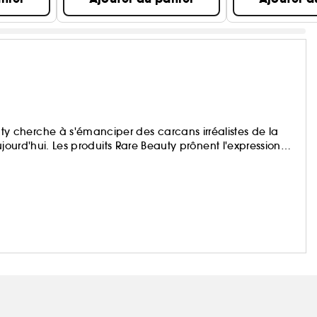
 cherche à s'émanciper des carcans irréalistes de la
ujourd'hui. Les produits Rare Beauty prônent l'expression
formules feel-good glissent sur la peau pour offrir une
heur à votre visage, afin de révéler votre beauté