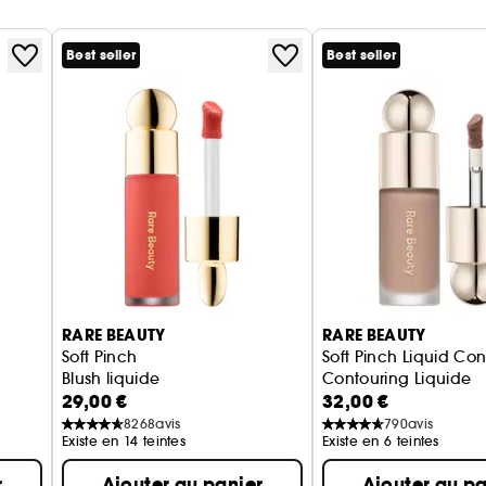
Best seller
Best seller
RARE BEAUTY
RARE BEAUTY
Soft Pinch
Soft Pinch Liquid Con
Blush liquide
Contouring Liquide
29,00 €
32,00 €
8268
avis
790
avis
Existe en 14 teintes
Existe en 6 teintes
r
Ajouter au panier
Ajouter au pa