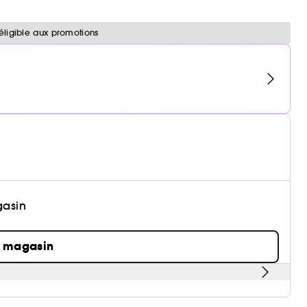
éligible aux promotions
gasin
n magasin