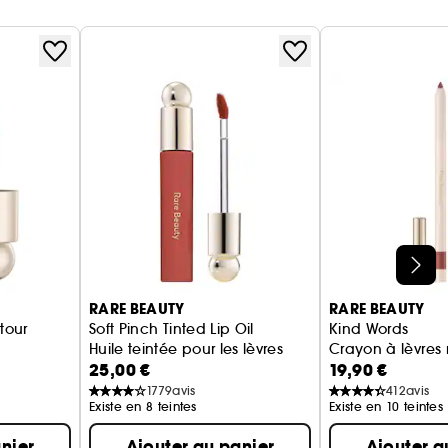
RARE BEAUTY
RARE BEAUTY
tour
Soft Pinch Tinted Lip Oil
Kind Words
Huile teintée pour les lèvres
Crayon à lèvres
25,00 €
19,90 €
1779
avis
412
avis
Existe en 8 teintes
Existe en 10 teintes
nier
Ajouter au panier
Ajouter a