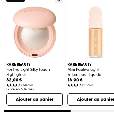
Ignorer le carrousel produits
RARE BEAUTY
RARE BEAUTY
Positive Light Silky Touch
Mini Positive Light
Highlighter
Enlumineur liquide
32,00 €
18,90 €
Poudre illuminatrice
2141
avis
285
avis
Existe en 6 teintes
Ajouter au panier
Ajouter au panie