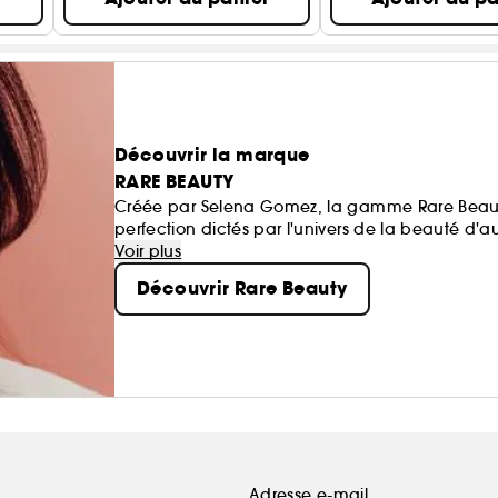
Découvrir la marque
RARE BEAUTY
Créée par Selena Gomez, la gamme Rare Beauty
perfection dictés par l'univers de la beauté d'a
de soi au quotidien. Légères et respirantes, nos 
Voir plus
couvrance modulable et donner un coup de fraîc
Découvrir Rare Beauty
authentique.
Adresse e-mail