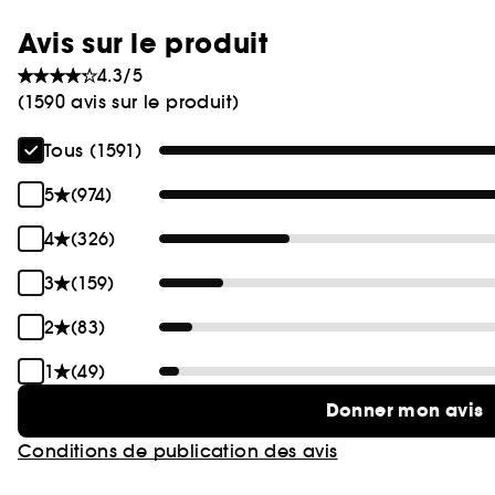
Avis sur le produit
4.3/5
(1590 avis sur le produit)
Tous (1591)
5
(974)
4
(326)
3
(159)
2
(83)
1
(49)
Donner mon avis
Conditions de publication des avis