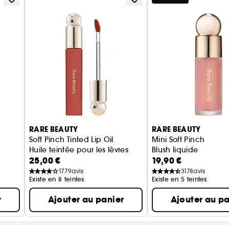
RARE BEAUTY
RARE BEAUTY
Soft Pinch Tinted Lip Oil
Mini Soft Pinch
Huile teintée pour les lèvres
Blush liquide
25,00 €
19,90 €
1779
avis
3178
avis
Existe en 8 teintes
Existe en 5 teintes
r
Ajouter au panier
Ajouter au pa