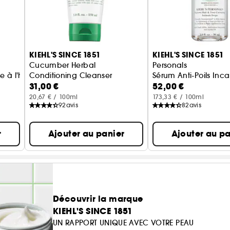
KIEHL'S SINCE 1851
KIEHL'S SINCE 1851
Cucumber Herbal
Personals
à l'huile de noix de coco
Conditioning Cleanser
Sérum Anti-Poils Inc
31,00 €
52,00 €
Nettoyant visage au concombre
20,67 € / 100ml
173,33 € / 100ml
92
avis
82
avis
r
Ajouter au panier
Ajouter au pa
Découvrir la marque
KIEHL'S SINCE 1851
UN RAPPORT UNIQUE AVEC VOTRE PEAU