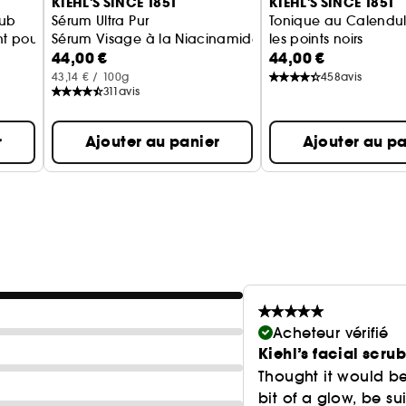
KIEHL'S SINCE 1851
KIEHL'S SINCE 1851
rub
Sérum Ultra Pur
Tonique au Calendul
sant pour homme
Sérum Visage à la Niacinamide
les points noirs
44,00 €
44,00 €
Calendula Herbal Ext
43,14 € / 100g
458
avis
311
avis
r
Ajouter au panier
Ajouter au pa
Acheteur vérifié
Kiehl’s facial scrub
Thought it would be
bit of a glow, be sui