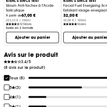
KIEHL'S SINCE 1851
KIEHL'S SINCE 1851
Sérum Anti-Taches à l'Acide
Facial Fuel Energizing Sc
Salicylique
Exfoliant visage energi
67,00 €
32,00 €
Clearly Corrective™ Dark Spot Solution
À partir de
223,33 € / 100ml
32,00 € / 100ml
1214
avis
16
avis
Existe en 2 formats
Ajouter au panier
Ajouter au panie
Avis sur le produit
3.4/5
(8 avis sur le produit)
Tous (8)
5
(3)
4
(1)
3
(1)