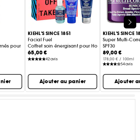
KIEHL'S SINCE 1851
KIEHL'S SINCE 1
Facial Fuel
Super Multi-Cor
arnés pour Zones Sensibles
Coffret soin énergisant pour Homme
SPF30
65,00 €
89,00 €
Crème multi-corr
42
avis
178,00 € / 100ml
54
avis
nier
Ajouter au panier
Ajouter a