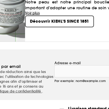
Notre peau est notre principal bouclie
important d’adopter une routine de soin
Voir plus
Découvrir KIEHL'S SINCE 1851
Adresse e-mail
a par email
de réduction ainsi que les
c l’utilisation de technologies
Par exemple: nom@example.com
nes afin d'optimiser et
e 16 ans et je consens au
itique de confidentialité
.
Livraison standard o