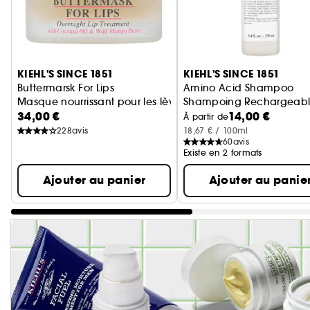
Ignorer le carrousel produits
KIEHL'S SINCE 1851
KIEHL'S SINCE 1851
Buttermarsk For Lips
Amino Acid Shampoo
Masque nourrissant pour les lèvres
Shampoing Rechargeable 
34,00 €
14,00 €
À partir de
228
avis
18,67 € / 100ml
60
avis
Existe en 2 formats
Ajouter au panier
Ajouter au panie