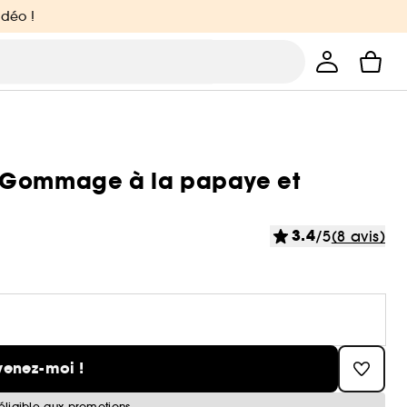
idéo !
- Gommage à la papaye et
3.4
/5
(8 avis)
venez-moi !
éligible aux promotions