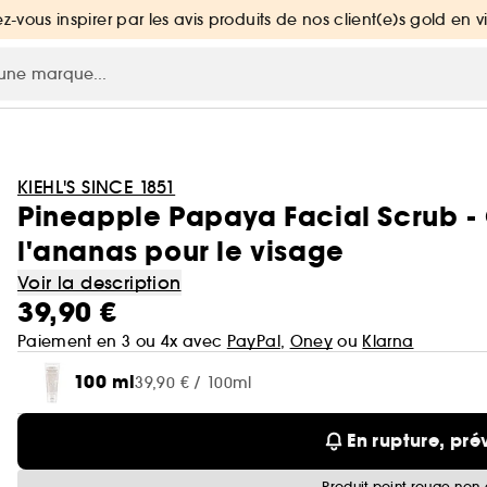
ez-vous inspirer par les avis produits de nos client(e)s gold en v
KIEHL'S SINCE 1851
Pineapple Papaya Facial Scrub 
l'ananas pour le visage
Voir la description
39,90 €
Paiement en 3 ou 4x avec
PayPal
,
Oney
ou
Klarna
100 ml
39,90 € / 100ml
En rupture, pré
Produit point rouge non 