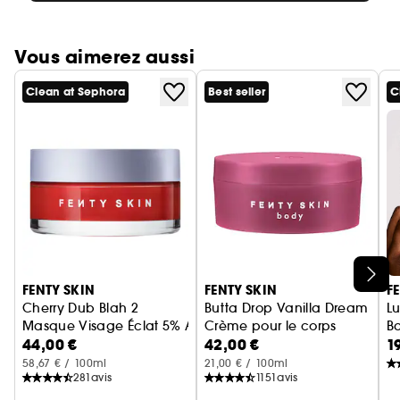
Vous aimerez aussi
Clean at Sephora
Best seller
C
Ignorer le carrousel produits
FENTY SKIN
FENTY SKIN
F
Cherry Dub Blah 2
Butta Drop Vanilla Dream
L
Masque Visage Éclat 5% AHA
Crème pour le corps
Ba
44,00 €
42,00 €
1
58,67 € / 100ml
21,00 € / 100ml
281
avis
1151
avis