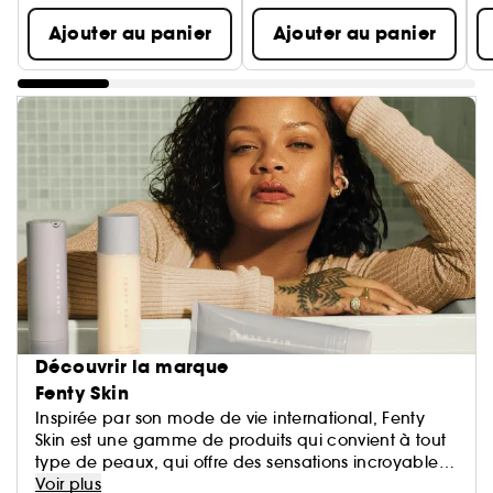
Ajouter au panier
Ajouter au panier
Découvrir la marque
Fenty Skin
Inspirée par son mode de vie international, Fenty
Skin est une gamme de produits qui convient à tout
type de peaux, qui offre des sensations incroyables,
et qui vous font vous sentir bien. C'est fait pour tout le
Voir plus