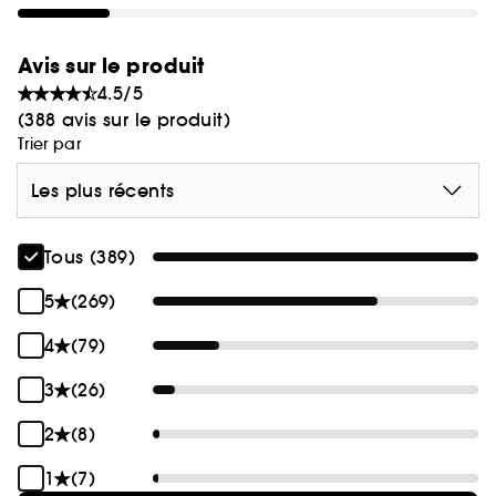
composé à 50 % de PCR et est entièrement
recyclable.
Avis sur le produit
Une fois terminé, découpez le tube et prélevez (et
4.5/5
utilisez !) les dernières doses de produit. Puis
(388 avis sur le produit)
Trier par
rincez, jetez le tube et recyclez le capuchon.
Les plus récents
Tous (389)
5
(269)
4
(79)
3
(26)
2
(8)
1
(7)