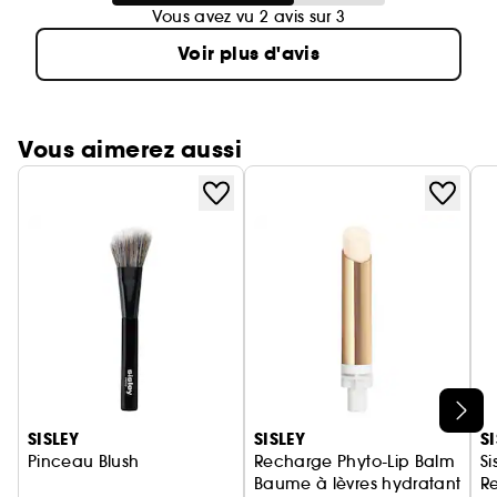
Vous avez vu 2 avis sur 3
Voir plus d'avis
Vous aimerez aussi
Ignorer le carrousel produits
SISLEY
SISLEY
S
Pinceau Blush
Recharge Phyto-Lip Balm
Si
Baume à lèvres hydratant et 
Re