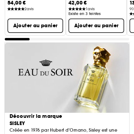
54,00 €
42,00 €
1
Lo
2
avis
1
avis
90
Existe en 3 teintes
Ajouter au panier
Ajouter au panier
Découvrir la marque
SISLEY
Créée en 1976 par Hubert d’Ornano, Sisley est une