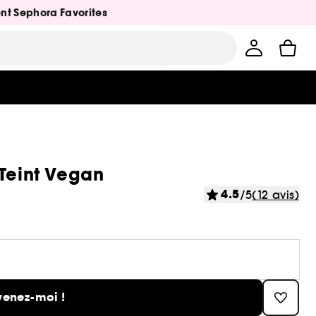
ent Sephora Favorites
 Teint Vegan
4.5
/5
(12 avis)
venez-moi !