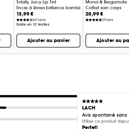
Totally Juicy Lip Tint
Monoï & Bergamote
Encre à lèvres brillance bombée
Coffret soin corps
13,99 €
20,99 €
621
avis
29
avis
Existe en 12 teintes
r
Ajouter au panier
Ajouter au pa
LACH
Avis spontané sans
Utilise ce produit depu
Perfet!