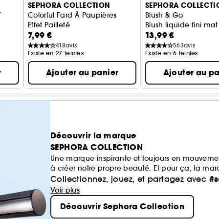
SEPHORA COLLECTION
SEPHORA COLLECTI
T
Colorful Fard À Paupières
Blush & Go
Effet Pailleté
Blush liquide fini mat
7,99 €
13,99 €
418
avis
563
avis
Existe en 27 teintes
Existe en 6 teintes
r
Ajouter au panier
Ajouter au pa
Découvrir la marque
SEPHORA COLLECTION
Une marque inspirante et toujours en mouvemen
à créer notre propre beauté. Et pour ça, la ma
maquillage aux soins, du capillaire au parfum
#s
Collectionnez, jouez, et partagez avec
mission de démocratiser une beauté performan
Voir plus
Découvrir Sephora Collection