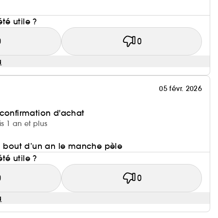
été utile ?
0
0
u
05 févr. 2026
 confirmation d'achat
is 1 an et plus
au bout d’un an le manche pèle
été utile ?
0
0
u