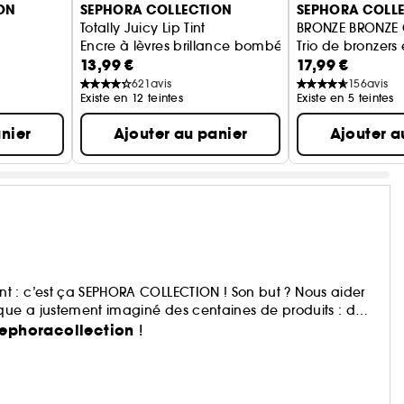
ON
SEPHORA COLLECTION
SEPHORA COLL
Totally Juicy Lip Tint
BRONZE BRONZE 
Encre à lèvres brillance bombée
Trio de bronzers 
13,99 €
17,99 €
621
avis
156
avis
Existe en 12 teintes
Existe en 5 teintes
nier
Ajouter au panier
Ajouter a
t : c’est ça SEPHORA COLLECTION ! Son but ? Nous aider
rque a justement imaginé des centaines de produits : du
, du bain aux compléments alimentaires,… Avec pour
ephoracollection
!
te.