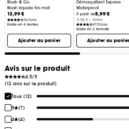
Blush & Go
Démaquillant Express
Blush liquide fini mat
Waterproof
13,99 €
5,99 €
Demaquille + Apaise
À partir de
563
avis
11,98 € / 100ml
Existe en 6 teintes
4702
avis
Existe en 2 formats
Ajouter au panier
Ajouter au panie
Avis sur le produit
4.5/5
(12 avis sur le produit)
Tous (12)
5
(7)
4
(4)