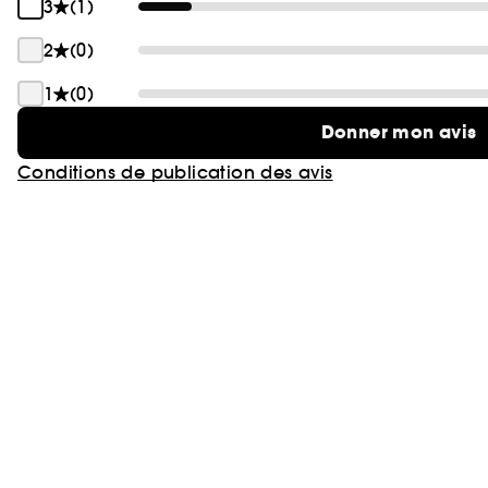
3
(1)
2
(0)
1
(0)
Donner mon avis
Conditions de publication des avis