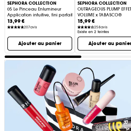
SEPHORA COLLECTION
SEPHORA COLLECTION
05 Le Pinceau Enlumineur
OUTRAGEOUS PLUMP EFFE
Application intuitive, fini parfait
VOLUME x TABASCO®
13,99 €
15,99 €
Repulpeur lèvres
207
avis
258
avis
Existe en 2 teintes
Ajouter au panier
Ajouter au panie