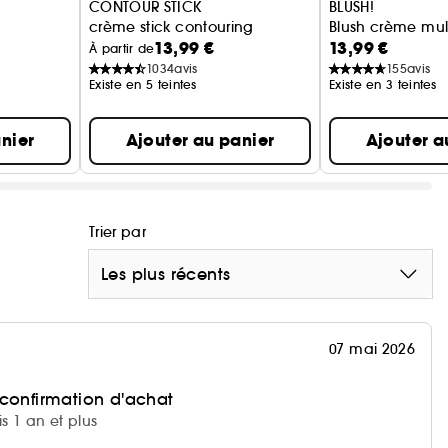
CONTOUR STICK
BLUSH!
crème stick contouring
Blush crème mul
13,99 €
13,99 €
À partir de
1034
avis
155
avis
Existe en 5 teintes
Existe en 3 teintes
nier
Ajouter au panier
Ajouter a
Trier par
Les plus récents
07 mai 2026
 confirmation d'achat
is 1 an et plus