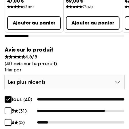
47,00 €
59,00 €
4
Fabriqué à l'île Maurice
47
avis
97
avis
*Contient au moins 30% de matériaux recyclés
** selon les filières de recyclage locales
Ajouter au panier
Ajouter au panier
Avis sur le produit
4.6/5
(40 avis sur le produit)
Trier par
Les plus récents
Tous (40)
5
(31)
4
(5)