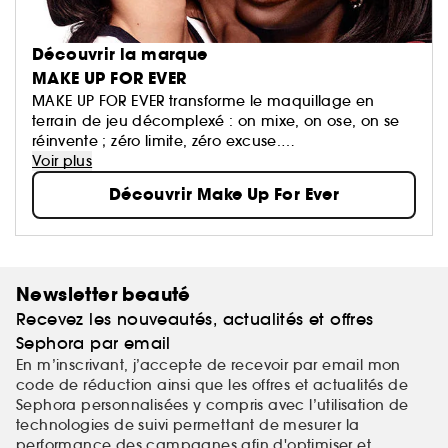
Découvrir la marque
MAKE UP FOR EVER
MAKE UP FOR EVER transforme le maquillage en
terrain de jeu décomplexé : on mixe, on ose, on se
réinvente ; zéro limite, zéro excuse.
Ses formules haute performance suivent le rythme et
Voir plus
subliment toutes les carnations, quoi qu’il arrive.
Découvrir Make Up For Ever
Newsletter beauté
Recevez les nouveautés, actualités et offres
Sephora par email
En m’inscrivant, j’accepte de recevoir par email mon
code de réduction ainsi que les offres et actualités de
Sephora personnalisées y compris avec l’utilisation de
technologies de suivi permettant de mesurer la
performance des campagnes afin d'optimiser et