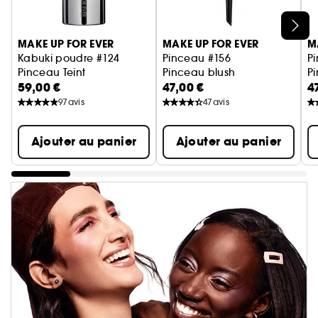
Ignorer le carrousel produits
MAKE UP FOR EVER
MAKE UP FOR EVER
M
Kabuki poudre #124
Pinceau #156
P
Pinceau Teint
Pinceau blush
P
59,00 €
47,00 €
4
97
avis
47
avis
Ajouter au panier
Ajouter au panier