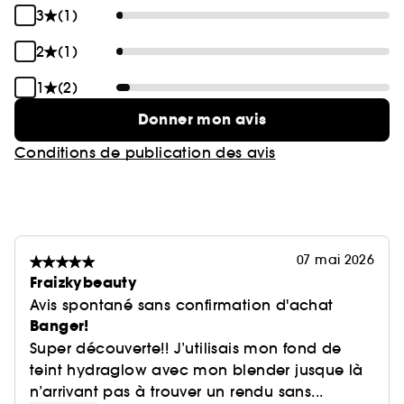
3
(1)
2
(1)
1
(2)
Donner mon avis
Conditions de publication des avis
07 mai 2026
Fraizkybeauty
Avis spontané sans confirmation d'achat
Banger!
Super découverte!! J’utilisais mon fond de
teint hydraglow avec mon blender jusque là
n’arrivant pas à trouver un rendu sans...