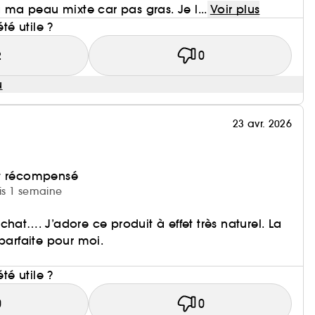
à ma peau mixte car pas gras. Je l...
Voir plus
été utile ?
2
0
u
23 avr. 2026
et récompensé
uis 1 semaine
chat…. J’adore ce produit à effet très naturel. La
 parfaite pour moi.
i
été utile ?
0
0