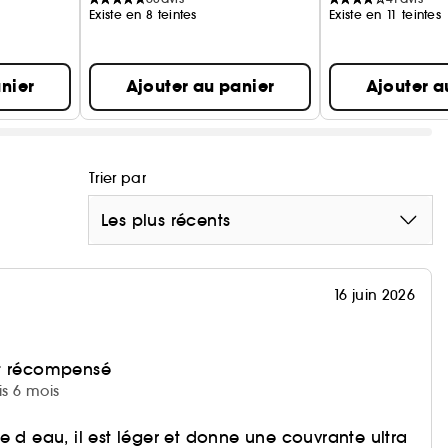
Existe en 8 teintes
Existe en 11 teintes
nier
Ajouter au panier
Ajouter a
Trier par
Les plus récents
16 juin 2026
et récompensé
is 6 mois
e d eau, il est léger et donne une couvrante ultra