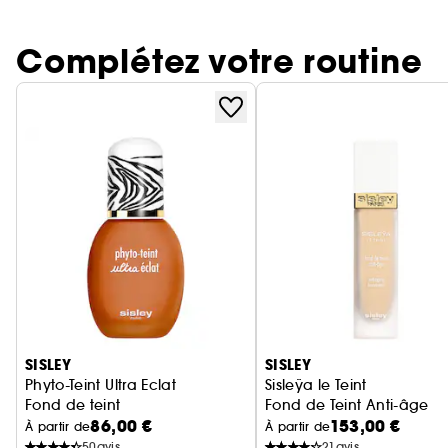
Complétez votre routine
Ignorer le carrousel produits
SISLEY
SISLEY
Phyto-Teint Ultra Eclat
Sisleÿa le Teint
Fond de teint
Fond de Teint Anti-âge
86,00 €
153,00 €
À partir de
À partir de
50
avis
21
avis