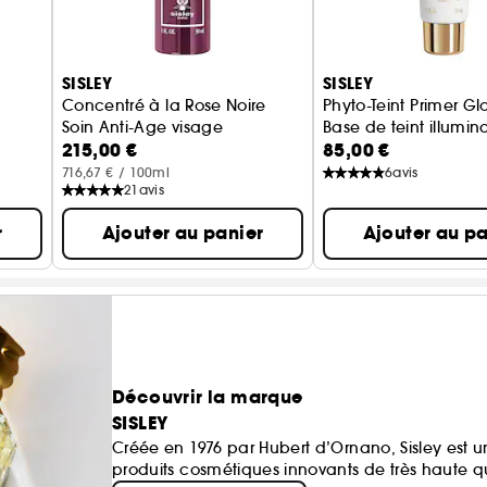
SISLEY
SISLEY
Concentré à la Rose Noire
Phyto-Teint Primer G
Soin Anti-Age visage
Base de teint illumin
215,00 €
85,00 €
716,67 € / 100ml
6
avis
21
avis
r
Ajouter au panier
Ajouter au pa
Découvrir la marque
SISLEY
Créée en 1976 par Hubert d’Ornano, Sisley est u
produits cosmétiques innovants de très haute qua