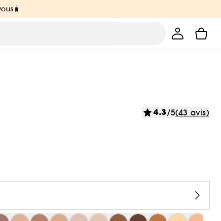
vous🧳
4.3
/5
(43 avis)