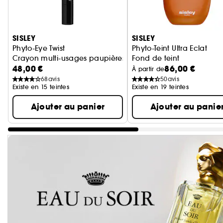
Ignorer le carrousel produits
SISLEY
SISLEY
Phyto-Eye Twist
Phyto-Teint Ultra Eclat
Crayon multi-usages paupières
Fond de teint
48,00 €
86,00 €
À partir de
68
avis
50
avis
Existe en 15 teintes
Existe en 19 teintes
Ajouter au panier
Ajouter au panie