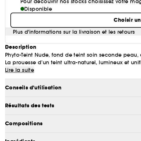
Pour découvrir nos stocks choisissez votre ma
Disponible
Choisir u
Plus d'informations sur la livraison et les retours
Description
Phyto-Teint Nude, fond de teint soin seconde peau, 
La prouesse d’un teint ultra-naturel, lumineux et uni
Lire la suite
Immédiatement, le teint est sublimé et subtilement s
hydratée et repulpée. Les petites irrégularités sont fl
Conseils d'utilisation
Jour après jour, une peau plus belle, énergisée et n
Résultats des tests
booster l’éclat, améliorer la vitalité et l’énergie de 
Sa texture fluide, fraîche et légère fusionne avec la 
Compositions
imperceptible et une couvrance très légère.