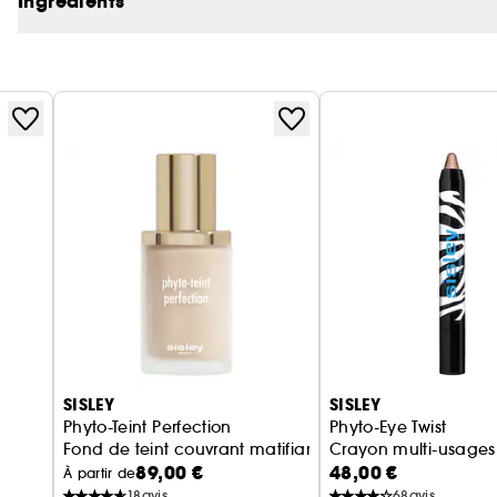
Ingrédients
Une gamme de 16 teintes naturelles et lumineuses po
peaux foncées.
Une nouvelle classification pour faciliter le choix des
- C : Cool / froid : sous-tons rosés
- N : Neutral / neutre : un mélange de sous-tons ros
- W : Warm / chaud : sous-tons dorés
Peut également s'appliquer au pinceau.
SISLEY
SISLEY
Phyto-Teint Perfection
Phyto-Eye Twist
Fond de teint couvrant matifiant
Crayon multi-usages
89,00 €
48,00 €
À partir de
18
avis
68
avis