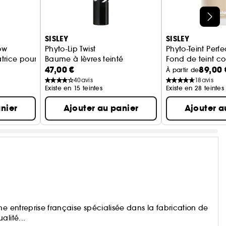
SISLEY
SISLEY
low
Phyto-Lip Twist
Phyto-Teint Perfe
atrice pour le visage
Baume à lèvres teinté
Fond de teint co
47,00 €
89,00 
À partir de
40
avis
18
avis
Existe en 15 teintes
Existe en 28 teintes
nier
Ajouter au panier
Ajouter a
ne entreprise française spécialisée dans la fabrication de
lité...