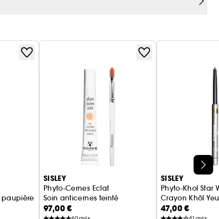
ur toutes les carnations, des peaux claires aux
 teintes :
és et dorés
SISLEY
SISLEY
Phyto-Cernes Eclat
Phyto-Khol Star 
 paupières
Soin anticernes teinté
Crayon Khôl Yeu
97,00 €
47,00 €
60
avis
41
avis