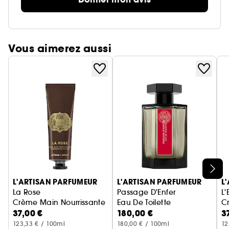
Vous aimerez aussi
Ignorer le carrousel produits
L'ARTISAN PARFUMEUR
L'ARTISAN PARFUMEUR
L
La Rose
Passage D'Enfer
L
Crème Main Nourrissante
Eau De Toilette
C
37,00 €
180,00 €
3
123,33 € / 100ml
180,00 € / 100ml
12