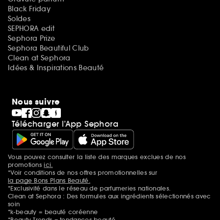
Black Friday
Soldes
SEPHORA edit
Sephora Prize
Sephora Beautiful Club
Clean at Sephora
Idées & Inspirations Beauté
Nous suivre
Télécharger l’App Sephora
Vous pouvez consulter la liste des marques exclues de nos
Mentions additionnelles
promotions
ici.
*Voir conditions de nos offres promotionnelles sur
la page Bons Plans Beauté.
*Exclusivité dans le réseau de parfumeries nationales.
Clean at Sephora : Des formules aux ingrédients sélectionnés avec
soin
*k-beauty = beauté coréenne
*Beauty Trends = tendances beauté