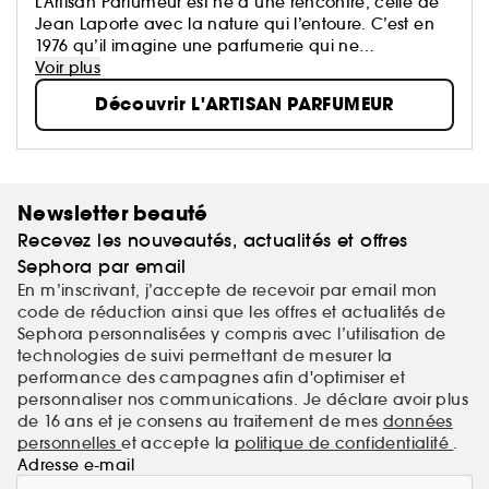
L’Artisan Parfumeur est né d’une rencontre, celle de
Jean Laporte avec la nature qui l’entoure. C’est en
1976 qu’il imagine une parfumerie qui ne
ressemblera à aucune autre. Donnant carte
Voir plus
blanche aux artisans parfumeurs, les créations de la
Découvrir L'ARTISAN PARFUMEUR
Maison sont empreintes d’audace et exaltent les
différentes facettes de la nature.
Newsletter beauté
Recevez les nouveautés, actualités et offres
Sephora par email
En m’inscrivant, j’accepte de recevoir par email mon
code de réduction ainsi que les offres et actualités de
Sephora personnalisées y compris avec l’utilisation de
technologies de suivi permettant de mesurer la
performance des campagnes afin d'optimiser et
personnaliser nos communications. Je déclare avoir plus
de 16 ans et je consens au traitement de mes
données
personnelles
et accepte la
politique de confidentialité
.
Adresse e-mail