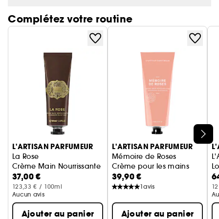
Complétez votre routine
Ignorer le carrousel produits
L'ARTISAN PARFUMEUR
L'ARTISAN PARFUMEUR
L
La Rose
Mémoire de Roses
L
Crème Main Nourrissante
Crème pour les mains
Lo
37,00 €
39,90 €
6
123,33 € / 100ml
1
avis
12
Aucun avis
Au
Ajouter au panier
Ajouter au panier