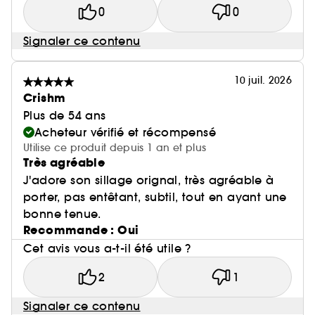
•tOudgasm Vanilla Oud | 36 & Oudgasm
0
0
Tobacco Oud | 04
Un duo puissant et provocateur qui fait ressortir
Signaler ce contenu
votre côté animal !
10 juil. 2026
•tOudgasm Vanilla Oud | 36 & Vanilla | 28
Crishm
Incroyablement irrésistible, ce duo donne à votre
Plus de 54 ans
note gourmande préférée une intensité hors du
Acheteur vérifié et récompensé
commun.
Utilise ce produit depuis 1 an et plus
Très agréable
J'adore son sillage orignal, très agréable à
porter, pas entêtant, subtil, tout en ayant une
bonne tenue.
Recommande : Oui
Cet avis vous a-t-il été utile ?
2
1
Signaler ce contenu