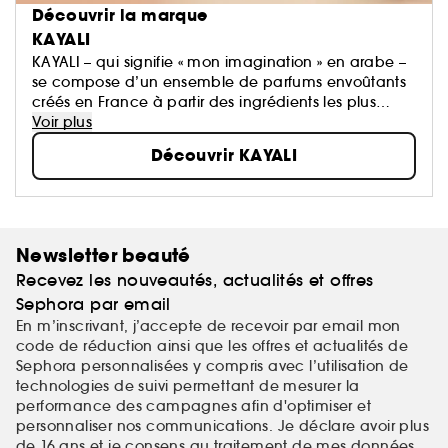
Découvrir la marque
KAYALI
KAYALI – qui signifie « mon imagination » en arabe –
se compose d’un ensemble de parfums envoûtants
créés en France à partir des ingrédients les plus
prestigieux. Cette première collection met à
Voir plus
l’honneur la technique du « layering » pour créer un
Découvrir KAYALI
parfum qui vous correspond parfaitement. KAYALI
s'inspire des richesses du Moyen-Orient, une culture
Quatre
réputée pour son raffinement et sa simplicité.
parfums. Une centaine d’accords. Un million de «
mood »
.
Newsletter beauté
Recevez les nouveautés, actualités et offres
Sephora par email
En m’inscrivant, j’accepte de recevoir par email mon
code de réduction ainsi que les offres et actualités de
Sephora personnalisées y compris avec l’utilisation de
technologies de suivi permettant de mesurer la
performance des campagnes afin d'optimiser et
personnaliser nos communications. Je déclare avoir plus
de 16 ans et je consens au traitement de mes
données