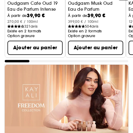
Oudgasm Cafe Oud 19
Oudgasm Musk Oud
K
Eau de Parfum Intense
Eau de Parfum
E
39,90 €
39,90 €
À partir de
À partir de
À 
270,00 € / 100ml
399,00 € / 100ml
12
321
avis
504
avis
Existe en 2 formats
Existe en 2 formats
Ex
Option gravure
Option gravure
Op
Ajouter au panier
Ajouter au panier