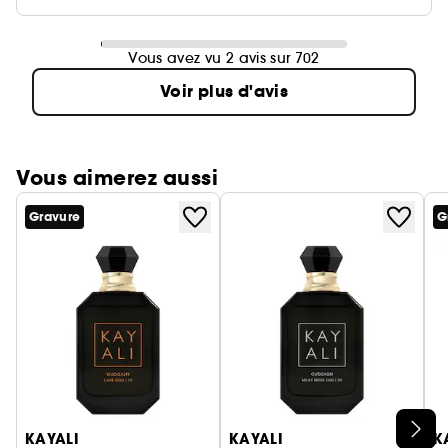
Vous avez vu 2 avis sur 702
Voir plus d'avis
Vous aimerez aussi
Gravure
G
Ignorer le carrousel produits
KAYALI
KAYALI
K