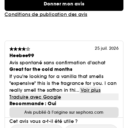
NOTES CLÉS :
Donner mon avis
- Sucre vanillé
- Praline
Conditions de publication des avis
- Oud
INGRÉDIENTS :
o Notes de tête : Poire, Praline, Safran
o Notes de cœur : Rose bulgare
25 juil. 2026
o Notes de fond : Bois de cachemire, sucre de
Heebee99
vanille, musc blanc, mousse de chêne, Oud
Avis spontané sans confirmation d'achat
Great for the cold months
LES COMBOS PRÉFÉRÉS DE MONA :
If you're looking for a vanilla that smells
"expensive" this is the fragrance for you. I can
•tOudgasm Vanilla Oud | 36 & Oudgasm Café
really smell the saffron in thi...
Voir plus
Oud | 19
Traduire avec Google
Une combinaison réconfortante unique, mêlée à
Recommande : Oui
la chaleur de la vanille décadente, du
Avis publié à l’origine sur sephora.com
cappuccino crémeux et de la richesse de l'oud.
Cet avis vous a-t-il été utile ?