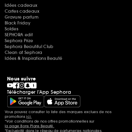
Idées cadeaux
Cartes cadeaux
Gravure parfum
Black Friday
Soldes
SEPHORA edit
Sephora Prize
Sephora Beautiful Club
Clean at Sephora
Idées & Inspirations Beauté
Nous suivre
Télécharger l’App Sephora
Vous pouvez consulter la liste des marques exclues de nos
Mentions additionnelles
promotions
ici.
*Voir conditions de nos offres promotionnelles sur
la page Bons Plans Beauté.
*Exclusivité dans le réseau de parfumeries nationales.