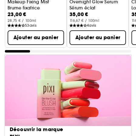
Makeup Fixing Mist
Overnight Glow Serum
Cl
Brume fixatrice
Sérum éclat
Lo
23,00 €
35,00 €
3
28,75 € / 100ml
116,67 € / 100ml
11
53
avis
4
avis
Ajouter au panier
Ajouter au panier
Découvrir la marque