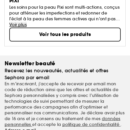
PIXI
Les soins pour la peau Pixi sont multi-actions, conçus
pour atténuer les imperfections et redonner de
l’éclat à la peau des femmes actives qui n’ont pas
de temps à perdre. La marque offre des formules
Voir plus
innovantes, enrichies d'actifs et d'ingrédients
Voir tous les produits
d'origine végétale.
Newsletter beauté
Recevez les nouveautés, actualités et offres
Sephora par email
En m’inscrivant, j’accepte de recevoir par email mon
code de réduction ainsi que les offres et actualités de
Sephora personnalisées y compris avec l’utilisation de
technologies de suivi permettant de mesurer la
performance des campagnes afin d'optimiser et
personnaliser nos communications. Je déclare avoir plus
de 16 ans et je consens au traitement de mes
données
personnelles
et accepte la
politique de confidentialité
.