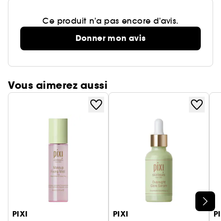
Ce produit n’a pas encore d’avis.
Donner mon avis
Vous aimerez aussi
Ignorer le carrousel produits
PIXI
PIXI
P