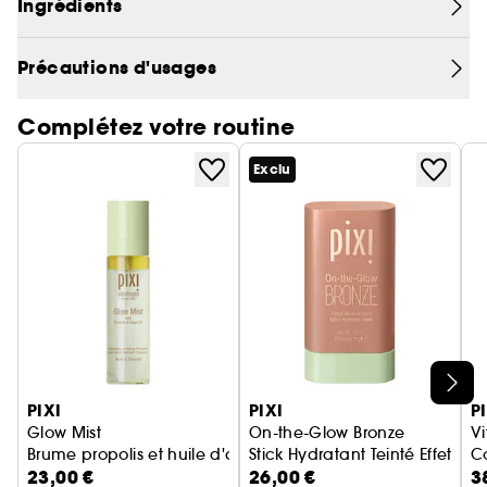
Ingrédients
peau + protection solaire dans un essentiel
élégant et sans effort que vous adorerez porter
tous les jours. Enfin, une protection solaire qui
Précautions d'usages
aime votre peau autant que vous aimez votre
éclat.
Complétez votre routine
Exclu
Ignorer le carrousel produits
PIXI
PIXI
P
Glow Mist
On-the-Glow Bronze
V
Brume propolis et huile d'argan
Stick Hydratant Teinté Effet B
Co
23,00 €
26,00 €
3