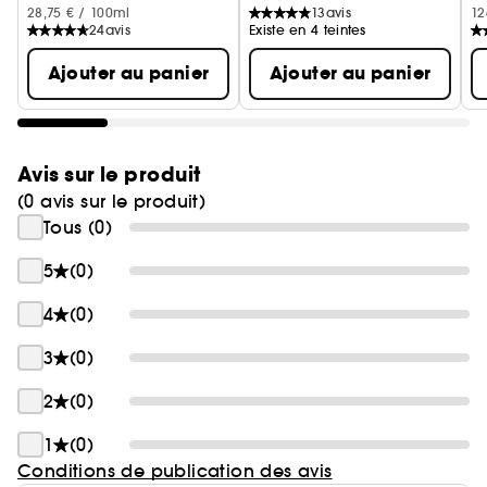
28,75 € / 100ml
13
avis
12
24
avis
Existe en 4 teintes
Ajouter au panier
Ajouter au panier
Avis sur le produit
(0 avis sur le produit)
Tous (0)
5
(0)
4
(0)
3
(0)
2
(0)
1
(0)
Conditions de publication des avis