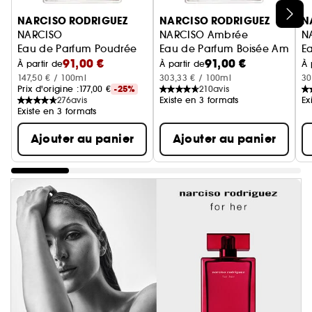
Ignorer le carrousel produits
NARCISO RODRIGUEZ
NARCISO RODRIGUEZ
N
NARCISO
NARCISO Ambrée
N
Eau de Parfum Poudrée
Eau de Parfum Boisée Ambré
Ea
91,00 €
91,00 €
À partir de
À partir de
À 
147,50 € / 100ml
303,33 € / 100ml
30
Prix d'origine :
177,00 €
-25%
210
avis
276
avis
Existe en 3 formats
Ex
Existe en 3 formats
Ajouter au panier
Ajouter au panier